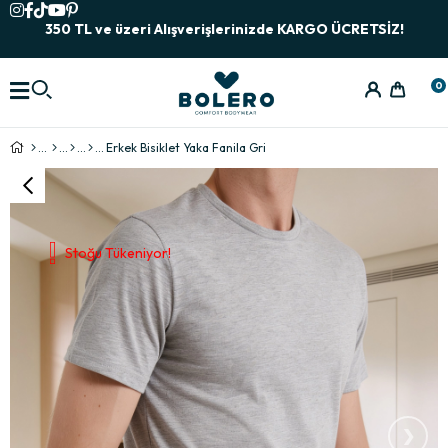
350 TL ve üzeri Alışverişlerinizde KARGO ÜCRETSİZ!
0
Erkek Bisiklet Yaka Fanila Gri
Stoğu Tükeniyor!
›