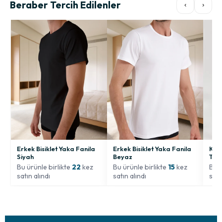
Beraber Tercih Edilenler
‹
›
Erkek Bisiklet Yaka Fanila
Erkek Bisiklet Yaka Fanila
Kadı
Siyah
Beyaz
Tayt
Bu ürünle birlikte
22
kez
Bu ürünle birlikte
15
kez
Bu ü
satın alındı
satın alındı
satı