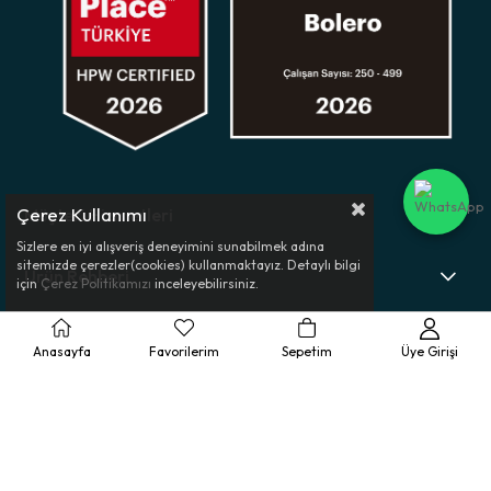
Çerez Kullanımı
Müşteri Hizmetleri
Sizlere en iyi alışveriş deneyimini sunabilmek adına
sitemizde çerezler(cookies) kullanmaktayız. Detaylı bilgi
Ürün Rehberi
için
Çerez Politikamızı
inceleyebilirsiniz.
Kurumsal
Anasayfa
Favorilerim
Sepetim
Üye Girişi
Yasal Bilgilendirme