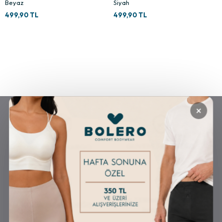
Beyaz
Siyah
499,90 TL
499,90 TL
×
GÜVENLİ ALIŞVERİŞ
ÜCRETSİZ KARGO
ALTERNATİF ÖDEME
KOLAY İADE & DEĞİŞİM
İMKANLARI