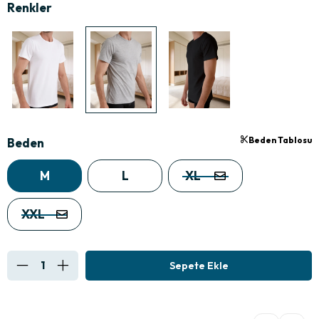
Beden Tablosu
Beden
M
L
XL
XXL