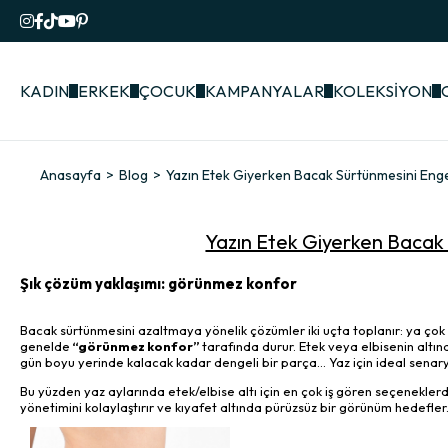
KADIN
ERKEK
ÇOCUK
KAMPANYALAR
KOLEKSİYON
Anasayfa
Blog
Yazın Etek Giyerken Bacak Sürtünmesini Eng
Yazın Etek Giyerken Bacak
Şık çözüm yaklaşımı: görünmez konfor
Bacak sürtünmesini azaltmaya yönelik çözümler iki uçta toplanır: ya çok 
genelde
“görünmez konfor”
tarafında durur. Etek veya elbisenin altı
gün boyu yerinde kalacak kadar dengeli bir parça… Yaz için ideal senar
Bu yüzden yaz aylarında etek/elbise altı için en çok iş gören seçeneklerd
yönetimini kolaylaştırır ve kıyafet altında pürüzsüz bir görünüm hedefler