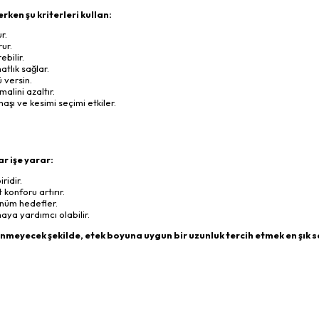
ken şu kriterleri kullan:
r.
ur.
bilir.
tlık sağlar.
 versin.
lini azaltır.
aşı ve kesimi seçimi etkiler.
r işe yarar:
ridir.
konforu artırır.
ünüm hedefler.
maya yardımcı olabilir.
meyecek şekilde, etek boyuna uygun bir uzunluk tercih etmek en şık s