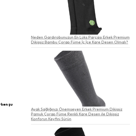
Neden Gardırobunuzun En Lüks Parçası Erkek Premium
Dikişsiz Bambu Çorap Füme İç İçe Kare Desen Olmalı?
rken şu
Ayak Sağlığınızı Önemseyen Erkek Premium Dikişsiz
Pamuk Çorap Füme Renkli Kare Desen ile Dikişsiz
Konforun Keyfini Sürün