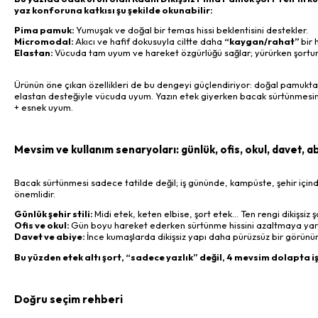
yaz konforuna katkısı şu şekilde okunabilir:
Pima pamuk:
Yumuşak ve doğal bir temas hissi beklentisini destekler.
Micromodal:
Akıcı ve hafif dokusuyla ciltte daha
“kaygan/rahat”
bir 
Elastan:
Vücuda tam uyum ve hareket özgürlüğü sağlar; yürürken şortun
Ürünün öne çıkan özellikleri de bu dengeyi güçlendiriyor: doğal pamukt
elastan desteğiyle vücuda uyum. Yazın etek giyerken bacak sürtünmesini
+ esnek uyum.
Mevsim ve kullanım senaryoları: günlük, ofis, okul, davet, a
Bacak sürtünmesi sadece tatilde değil; iş gününde, kampüste, şehir için
önemlidir.
Günlük şehir stili:
Midi etek, keten elbise, şort etek… Ten rengi dikişsiz
Ofis ve okul:
Gün boyu hareket ederken sürtünme hissini azaltmaya yardım
Davet ve abiye:
İnce kumaşlarda dikişsiz yapı daha pürüzsüz bir görünü
Bu yüzden etek altı şort, “sadece yazlık” değil, 4 mevsim dolapta iş 
Doğru seçim rehberi