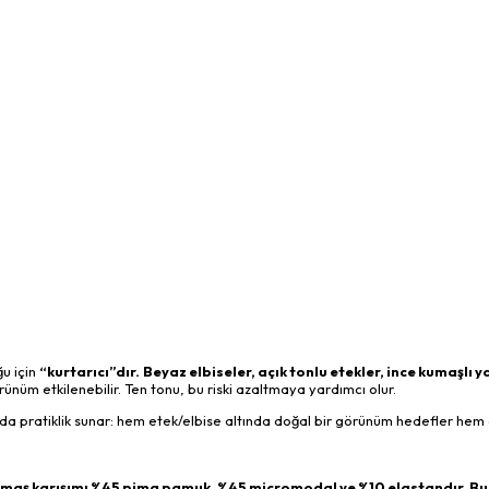
ğu için
“kurtarıcı”dır.
Beyaz elbiseler, açık tonlu etekler, ince kumaşlı y
rünüm etkilenebilir. Ten tonu, bu riski azaltmaya yardımcı olur.
da pratiklik sunar: hem etek/elbise altında doğal bir görünüm hedefler hem
kumaş karışımı %45 pima pamuk, %45 micromodal ve %10 elastandır. Bu