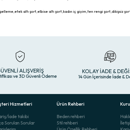
eme,etek altı şort,elbise altı şort,kadın iç giyim,ten rengi şort,dikişsiz şo
ÜVENLİ ALIŞVERİŞ
KOLAY İADE & DEĞİ
tifikası ve 3D Güvenli Ödeme
14 Gün İçerisinde İade & D
teri Hizmetleri
Ürün Rehberi
Kur
ariş/İade takibi
Beden rehberi
Hakk
ça Sorulan Sorular
Stil rehberi
İleti
arişlerim
Ürün Özellik Rehberi
Kari