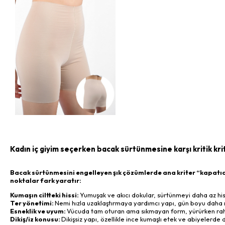
Kadın iç giyim seçerken bacak sürtünmesine karşı kritik kri
Bacak sürtünmesini engelleyen şık çözümlerde ana kriter “kapatıcı
noktalar fark yaratır:
Kumaşın ciltteki hissi:
Yumuşak ve akıcı dokular, sürtünmeyi daha az hiss
Ter yönetimi:
Nemi hızla uzaklaştırmaya yardımcı yapı, gün boyu daha ra
Esneklik ve uyum:
Vücuda tam oturan ama sıkmayan form, yürürken rahatsı
Dikiş/iz konusu:
Dikişsiz yapı, özellikle ince kumaşlı etek ve abiyelerd