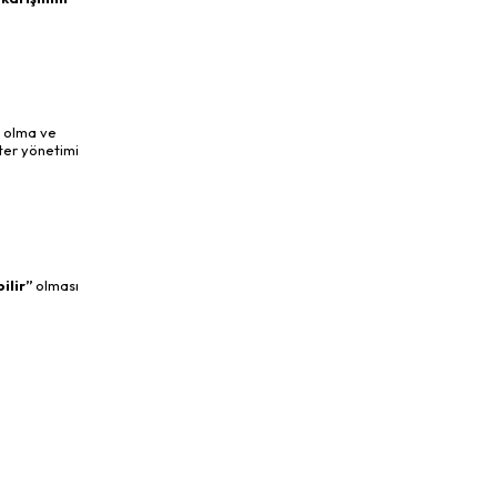
ı olma ve
ter yönetimi
bilir”
olması