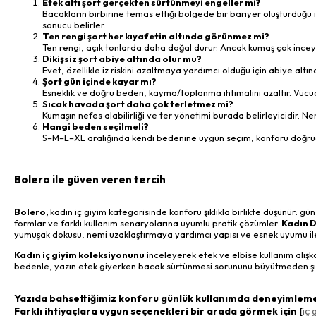
Etek altı şort gerçekten sürtünmeyi engeller mi?
Bacakların birbirine temas ettiği bölgede bir bariyer oluşturduğu
sonucu belirler.
Ten rengi şort her kıyafetin altında görünmez mi?
Ten rengi, açık tonlarda daha doğal durur. Ancak kumaş çok inceys
Dikişsiz şort abiye altında olur mu?
Evet, özellikle iz riskini azaltmaya yardımcı olduğu için abiye altı
Şort gün içinde kayar mı?
Esneklik ve doğru beden, kayma/toplanma ihtimalini azaltır. Vüc
Sıcak havada şort daha çok terletmez mi?
Kumaşın nefes alabilirliği ve ter yönetimi burada belirleyicidir. N
Hangi beden seçilmeli?
S–M–L–XL aralığında kendi bedenine uygun seçim, konforu doğrudan 
Bolero ile güven veren tercih
Bolero,
kadın iç giyim kategorisinde konforu şıklıkla birlikte düşünür: g
formlar ve farklı kullanım senaryolarına uyumlu pratik çözümler.
Kadın D
yumuşak dokusu, nemi uzaklaştırmaya yardımcı yapısı ve esnek uyumu ile
Kadın iç giyim koleksiyonunu
inceleyerek etek ve elbise kullanım alışka
bedenle, yazın etek giyerken bacak sürtünmesi sorununu büyütmeden şıklı
Yazıda bahsettiğimiz konforu günlük kullanımda deneyimlemek
Farklı ihtiyaçlara uygun seçenekleri bir arada görmek için [
iç 