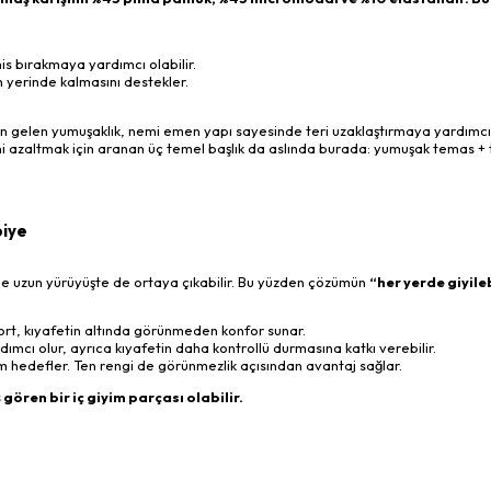
his bırakmaya yardımcı olabilir.
 yerinde kalmasını destekler.
an gelen yumuşaklık, nemi emen yapı sayesinde teri uzaklaştırmaya yardımc
 azaltmak için aranan üç temel başlık da aslında burada: yumuşak temas + 
biye
de uzun yürüyüşte de ortaya çıkabilir. Bu yüzden çözümün
“her yerde giyile
 şort, kıyafetin altında görünmeden konfor sunar.
cı olur, ayrıca kıyafetin daha kontrollü durmasına katkı verebilir.
m hedefler. Ten rengi de görünmezlik açısından avantaj sağlar.
gören bir iç giyim parçası olabilir.