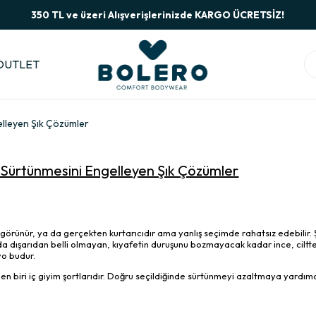
350 TL ve üzeri Alışverişlerinizde KARGO ÜCRETSİZ!
OUTLET
elleyen Şık Çözümler
 Sürtünmesini Engelleyen Şık Çözümler
görünür, ya da gerçekten kurtarıcıdır ama yanlış seçimde rahatsız edebilir. 
nda dışarıdan belli olmayan, kıyafetin duruşunu bozmayacak kadar ince, cilt
yo budur.
en biri iç giyim şortlarıdır. Doğru seçildiğinde sürtünmeyi azaltmaya yardımcı
.