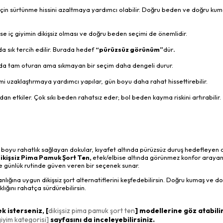
 için sürtünme hissini azaltmaya yardımcı olabilir. Doğru beden ve doğru kum
e iç giyimin dikişsiz olması ve doğru beden seçimi de önemlidir.
nda sık tercih edilir. Burada hedef
“pürüzsüz görünüm”
dür
.
uda tam oturan ama sıkmayan bir seçim daha dengeli durur.
emi uzaklaştırmaya yardımcı yapılar, gün boyu daha rahat hissettirebilir.
etkiler. Çok sıkı beden rahatsız eder; bol beden kayma riskini artırabilir.
ün boyu rahatlık sağlayan dokular, kıyafet altında pürüzsüz duruş hedefleyen d
ikişsiz Pima Pamuk Şort Ten,
etek/elbise altında görünmez konfor arayanl
 günlük rutinde güven veren bir seçenek sunar.
nlığına uygun dikişsiz şort alternatiflerini keşfedebilirsin. Doğru kumaş ve d
ğını rahatça sürdürebilirsin.
 isterseniz, [
dikişsiz pima pamuk şort ten
] modellerine göz atabilir
giyim kategorisi]
sayfasını da inceleyebilirsiniz.