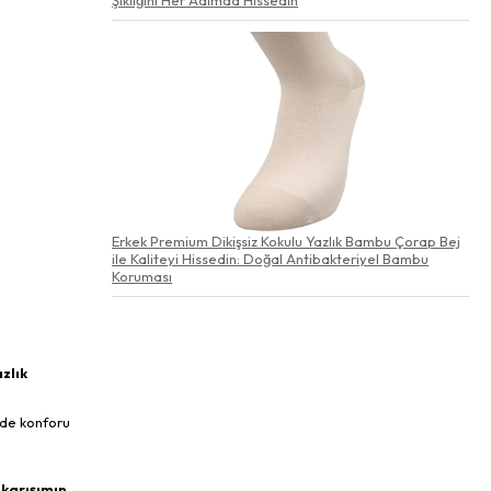
Erkek Premium Dikişsiz Kokulu Yazlık Bambu Çorap Bej
ile Kaliteyi Hissedin: Doğal Antibakteriyel Bambu
Koruması
azlık
 de konforu
 karışımın