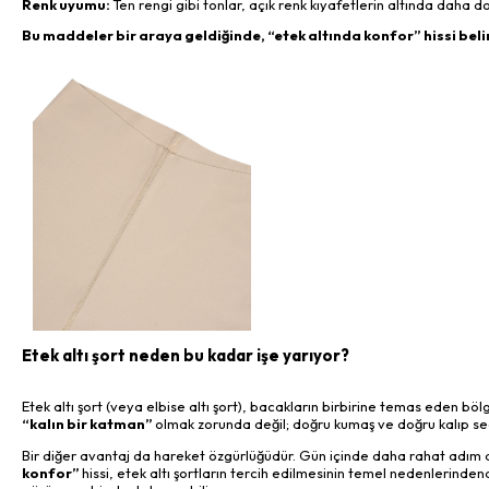
Renk uyumu:
Ten rengi gibi tonlar, açık renk kıyafetlerin altında daha d
Bu maddeler bir araya geldiğinde, “etek altında konfor” hissi belir
Etek altı şort neden bu kadar işe yarıyor?
Etek altı şort (veya elbise altı şort), bacakların birbirine temas eden bö
“kalın bir katman”
olmak zorunda değil; doğru kumaş ve doğru kalıp seçi
Bir diğer avantaj da hareket özgürlüğüdür. Gün içinde daha rahat adım 
konfor”
hissi, etek altı şortların tercih edilmesinin temel nedenlerindend