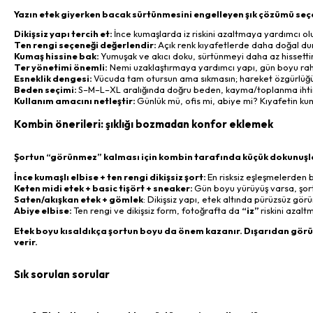
Yazın etek giyerken bacak sürtünmesini engelleyen şık çözümü seçer
Dikişsiz yapı tercih et:
İnce kumaşlarda iz riskini azaltmaya yardımcı olu
Ten rengi seçeneği değerlendir:
Açık renk kıyafetlerde daha doğal dur
Kumaş hissine bak:
Yumuşak ve akıcı doku, sürtünmeyi daha az hissettire
Ter yönetimi önemli:
Nemi uzaklaştırmaya yardımcı yapı, gün boyu raha
Esneklik dengesi:
Vücuda tam otursun ama sıkmasın; hareket özgürlüğü
Beden seçimi:
S–M–L–XL aralığında doğru beden, kayma/toplanma ihtima
Kullanım amacını netleştir:
Günlük mü, ofis mi, abiye mi? Kıyafetin kum
Kombin önerileri: şıklığı bozmadan konfor eklemek
Şortun “görünmez” kalması için kombin tarafında küçük dokunuşla
İnce kumaşlı elbise + ten rengi dikişsiz şort:
En risksiz eşleşmelerden bi
Keten midi etek + basic tişört + sneaker:
Gün boyu yürüyüş varsa, şort 
Saten/akışkan etek + gömlek
: Dikişsiz yapı, etek altında pürüzsüz gör
Abiye elbise:
Ten rengi ve dikişsiz form, fotoğrafta da
“iz”
riskini azalt
Etek boyu kısaldıkça şortun boyu da önem kazanır. Dışarıdan görün
verir.
Sık sorulan sorular