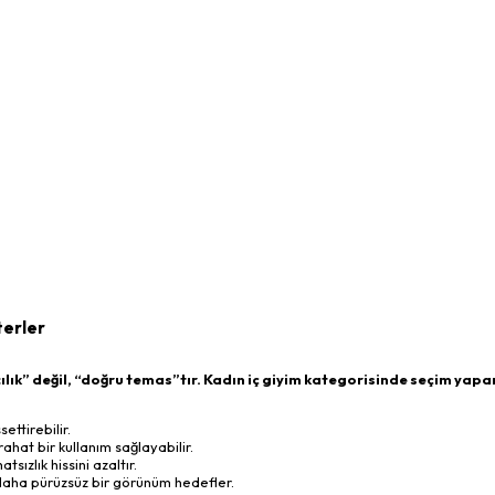
terler
lık” değil, “doğru temas”tır. Kadın iç giyim kategorisinde seçim yapa
ettirebilir.
hat bir kullanım sağlayabilir.
zlık hissini azaltır.
e daha pürüzsüz bir görünüm hedefler.