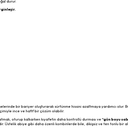
oğal durur.
ginleşir.
lgelerinde bir bariyer oluşturarak sürtünme hissini azaltmaya yardımcı olur. 
miyle ince ve hafif bir çözüm olabilir.
atmak, oturup kalkarken kıyafetin daha kontrollü durması ve
“gün boyu sabi
ir. Üstelik abiye gibi daha özenli kombinlerde bile, dikişsiz ve ten tonlu bir a