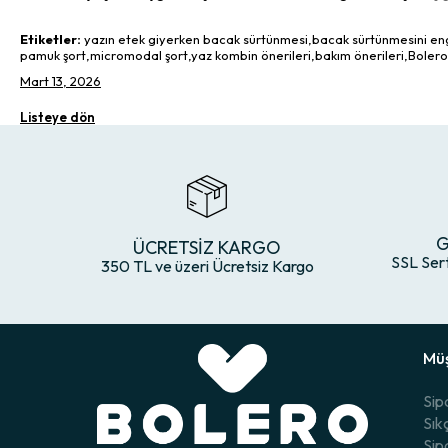
Etiketler:
yazın etek giyerken bacak sürtünmesi,bacak sürtünmesini engell
pamuk şort,micromodal şort,yaz kombin önerileri,bakım önerileri,Bolero
Mart 13, 2026
Listeye dön
G
ÜCRETSİZ KARGO
SSL Ser
350 TL ve üzeri Ücretsiz Kargo
Müş
Sip
Sık
Sip