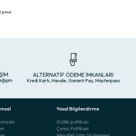
rt,pima
ŞİM
ALTERNATİF ÖDEME İMKANLARI
eğişim
Kredi Kartı, Havale, Garanti Pay, Masterpass
umsal
Yasal Bilgilendirme
ımızda
Gizlilik politikası
şim
Çerez Politikası
yer
Mesafeli Satış Sözleşmesi