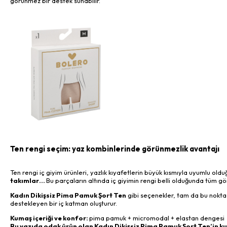
görünmez bir destek sunabilir.
Ten rengi seçim: yaz kombinlerinde görünmezlik avantajı
Ten rengi iç giyim ürünleri, yazlık kıyafetlerin büyük kısmıyla uyumlu oldu
takımlar…
Bu parçaların altında iç giyimin rengi belli olduğunda tüm gö
Kadın Dikişsiz Pima Pamuk Şort Ten
gibi seçenekler, tam da bu nokta
destekleyen bir iç katman oluşturur.
Kumaş içeriği ve konfor:
pima pamuk + micromodal + elastan dengesi
Bu yazıda odak ürün olan Kadın Dikişsiz Pima Pamuk Şort Ten’in 