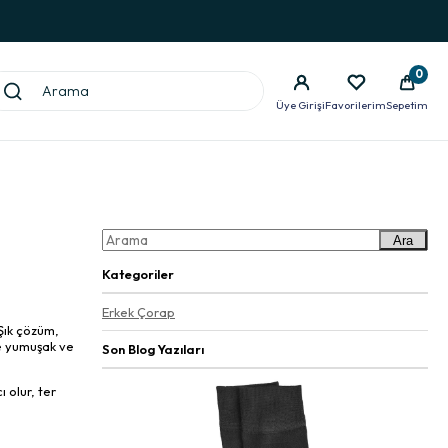
0
Üye Girişi
Favorilerim
Sepetim
Ara
Kategoriler
Erkek Çorap
Şık çözüm,
te yumuşak ve
Son Blog Yazıları
 olur, ter