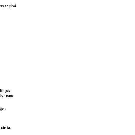
aş seçimi
ikişsiz
ar için;
oğru
siniz.