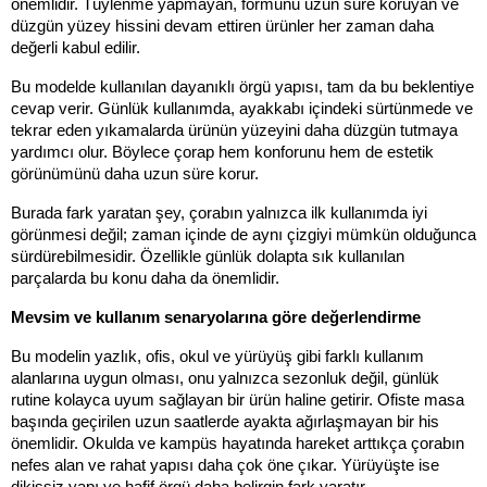
önemlidir. Tüylenme yapmayan, formunu uzun süre koruyan ve 
düzgün yüzey hissini devam ettiren ürünler her zaman daha 
değerli kabul edilir.
Bu modelde kullanılan dayanıklı örgü yapısı, tam da bu beklentiye 
cevap verir. Günlük kullanımda, ayakkabı içindeki sürtünmede ve 
tekrar eden yıkamalarda ürünün yüzeyini daha düzgün tutmaya 
yardımcı olur. Böylece çorap hem konforunu hem de estetik 
görünümünü daha uzun süre korur.
Burada fark yaratan şey, çorabın yalnızca ilk kullanımda iyi 
görünmesi değil; zaman içinde de aynı çizgiyi mümkün olduğunca 
sürdürebilmesidir. Özellikle günlük dolapta sık kullanılan 
parçalarda bu konu daha da önemlidir.
Mevsim ve kullanım senaryolarına göre değerlendirme
Bu modelin yazlık, ofis, okul ve yürüyüş gibi farklı kullanım 
alanlarına uygun olması, onu yalnızca sezonluk değil, günlük 
rutine kolayca uyum sağlayan bir ürün haline getirir. Ofiste masa 
başında geçirilen uzun saatlerde ayakta ağırlaşmayan bir his 
önemlidir. Okulda ve kampüs hayatında hareket arttıkça çorabın 
nefes alan ve rahat yapısı daha çok öne çıkar. Yürüyüşte ise 
dikişsiz yapı ve hafif örgü daha belirgin fark yaratır.