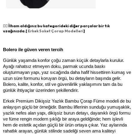
👉🏻 İlham aldığınız bu kategorideki diğer parçalar bir tık
uzağınızda.[
Erkek Soket Çorap Modelleri
]
Bolero ile güven veren tercih
Günlük yaşamda konfor çoğu zaman küçük detaylarla kurulur. 
Ayağı rahatsız etmeyen doku, parmak ucunda baskı 
oluşturmayan yapı, yaz sıcağında daha hafif hissettiren kumaş ve 
uzun süre formunu koruyan örgü, bu detayların başında gelir. 
Bolero, kalite, konfor, stil ve güvenilirlik yaklaşımını tam da bu 
günlük ihtiyaçlar üzerinden şekillendirir.
Erkek Premium Dikişsiz Yazlık Bambu Çorap Füme modeli de bu 
anlayışın güçlü bir örneğidir. Bambu liflerinin sunduğu yumuşaklık, 
yazlık nefes alan yapı, dikişsiz burun detayı, dayanıklı örgü formu 
ve füme rengin modern şıklığı bir araya geldiğinde; hem işlevli 
hem de estetik açıdan güçlü bir ürün ortaya çıkar. Yaz aylarında 
rahatlık arayan, günlük stilinde sadeliği seven ama kaliteyi 