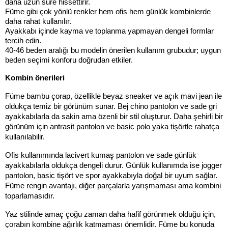
daha uzun süre hissettirir.
Füme gibi çok yönlü renkler hem ofis hem günlük kombinlerde 
daha rahat kullanılır.
Ayakkabı içinde kayma ve toplanma yapmayan dengeli formlar 
tercih edin.
40-46 beden aralığı bu modelin önerilen kullanım grubudur; uygun 
beden seçimi konforu doğrudan etkiler.
Kombin önerileri
Füme bambu çorap, özellikle beyaz sneaker ve açık mavi jean ile 
oldukça temiz bir görünüm sunar. Bej chino pantolon ve sade gri 
ayakkabılarla da sakin ama özenli bir stil oluşturur. Daha şehirli bir 
görünüm için antrasit pantolon ve basic polo yaka tişörtle rahatça 
kullanılabilir.
Ofis kullanımında lacivert kumaş pantolon ve sade günlük 
ayakkabılarla oldukça dengeli durur. Günlük kullanımda ise jogger 
pantolon, basic tişört ve spor ayakkabıyla doğal bir uyum sağlar. 
Füme rengin avantajı, diğer parçalarla yarışmaması ama kombini 
toparlamasıdır.
Yaz stilinde amaç çoğu zaman daha hafif görünmek olduğu için, 
çorabın kombine ağırlık katmaması önemlidir. Füme bu konuda 