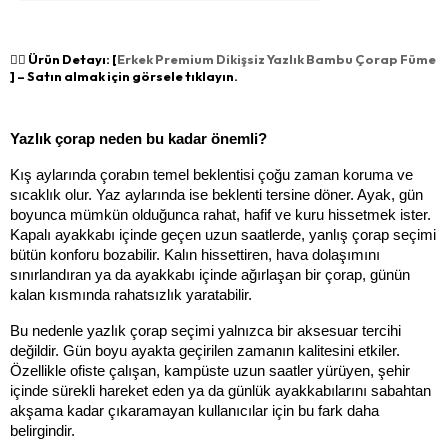
👉🏻 Ürün Detayı: [
Erkek Premium Dikişsiz Yazlık Bambu Çorap Füme
] – Satın almak için görsele tıklayın.
Yazlık çorap neden bu kadar önemli?
Kış aylarında çorabın temel beklentisi çoğu zaman koruma ve 
sıcaklık olur. Yaz aylarında ise beklenti tersine döner. Ayak, gün 
boyunca mümkün olduğunca rahat, hafif ve kuru hissetmek ister. 
Kapalı ayakkabı içinde geçen uzun saatlerde, yanlış çorap seçimi 
bütün konforu bozabilir. Kalın hissettiren, hava dolaşımını 
sınırlandıran ya da ayakkabı içinde ağırlaşan bir çorap, günün 
kalan kısmında rahatsızlık yaratabilir.
Bu nedenle yazlık çorap seçimi yalnızca bir aksesuar tercihi 
değildir. Gün boyu ayakta geçirilen zamanın kalitesini etkiler. 
Özellikle ofiste çalışan, kampüste uzun saatler yürüyen, şehir 
içinde sürekli hareket eden ya da günlük ayakkabılarını sabahtan 
akşama kadar çıkaramayan kullanıcılar için bu fark daha 
belirgindir.