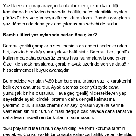
Yazlık erkek çorap arayışında olanların en çok dikkat ettiği 
konular da bu yüzden benzerdir: hafiflik, nefes alabilirlik, ayakta 
pürüzsüz his ve gün boyu düzenli duran form. Bambu çorapların 
yaz döneminde daha çok öne çıkmasının sebebi de budur.
Bambu lifleri yaz aylarında neden öne çıkar?
Bambu içerikli çorapların sevilmesinin en önemli nedenlerinden 
biri, ayakta bıraktığı yumuşak ve hafif histir. Bambu lifleri, günlük 
kullanımda daha pürüzsüz temas hissi sunmalarıyla öne çıkar. 
Özellikle sıcak havalarda, çorabın ayak üzerinde sert ya da ağır 
hissettirmemesi büyük avantajdır.
Bu modelde yer alan %80 bambu oranı, ürünün yazlık karakterini 
belirleyen ana unsurdur. Ayakla temas eden yüzeyde daha 
yumuşak bir his oluşturur. Hava geçirgenliğini destekleyen yapı 
sayesinde ayak içindeki ortamın daha dengeli kalmasına 
yardımcı olur. Burada önemli olan şey, çorabın ayakta serinlik 
vaat eden sihirli bir ürün olması değil; sıcak havada daha rahat ve 
daha ferah hissettiren bir kullanım sunmasıdır.
%20 polyamid ise ürünün dayanıklılığı ve form koruma tarafını 
destekler. Çünkü yazlık bir çorapta yalnızca hafiflik yeterli değildir. 