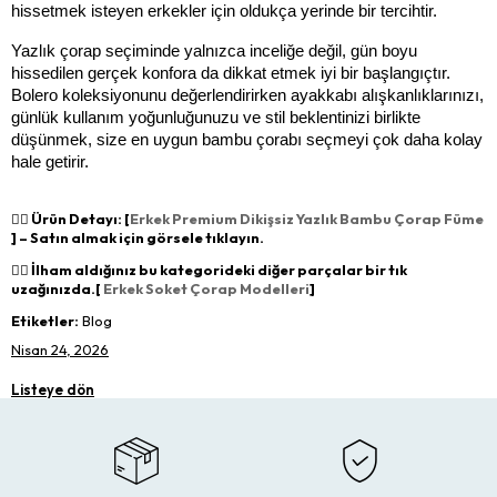
hissetmek isteyen erkekler için oldukça yerinde bir tercihtir.
Yazlık çorap seçiminde yalnızca inceliğe değil, gün boyu 
hissedilen gerçek konfora da dikkat etmek iyi bir başlangıçtır. 
Bolero koleksiyonunu değerlendirirken ayakkabı alışkanlıklarınızı, 
günlük kullanım yoğunluğunuzu ve stil beklentinizi birlikte 
düşünmek, size en uygun bambu çorabı seçmeyi çok daha kolay 
hale getirir.
👉🏻 Ürün Detayı: [
Erkek Premium Dikişsiz Yazlık Bambu Çorap Füme
] – Satın almak için görsele tıklayın.
👉🏻 İlham aldığınız bu kategorideki diğer parçalar bir tık
uzağınızda.[
Erkek Soket Çorap Modelleri
]
Etiketler:
Blog
Nisan 24, 2026
Listeye dön
×