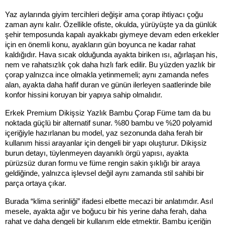
Yaz aylarında giyim tercihleri değişir ama çorap ihtiyacı çoğu 
zaman aynı kalır. Özellikle ofiste, okulda, yürüyüşte ya da günlük 
şehir temposunda kapalı ayakkabı giymeye devam eden erkekler 
için en önemli konu, ayakların gün boyunca ne kadar rahat 
kaldığıdır. Hava sıcak olduğunda ayakta biriken ısı, ağırlaşan his, 
nem ve rahatsızlık çok daha hızlı fark edilir. Bu yüzden yazlık bir 
çorap yalnızca ince olmakla yetinmemeli; aynı zamanda nefes 
alan, ayakta daha hafif duran ve günün ilerleyen saatlerinde bile 
konfor hissini koruyan bir yapıya sahip olmalıdır.
Erkek Premium Dikişsiz Yazlık Bambu Çorap Füme tam da bu 
noktada güçlü bir alternatif sunar. %80 bambu ve %20 polyamid 
içeriğiyle hazırlanan bu model, yaz sezonunda daha ferah bir 
kullanım hissi arayanlar için dengeli bir yapı oluşturur. Dikişsiz 
burun detayı, tüylenmeyen dayanıklı örgü yapısı, ayakta 
pürüzsüz duran formu ve füme rengin sakin şıklığı bir araya 
geldiğinde, yalnızca işlevsel değil aynı zamanda stil sahibi bir 
parça ortaya çıkar.
Burada “klima serinliği” ifadesi elbette mecazi bir anlatımdır. Asıl 
mesele, ayakta ağır ve boğucu bir his yerine daha ferah, daha 
rahat ve daha dengeli bir kullanım elde etmektir. Bambu içeriğin 