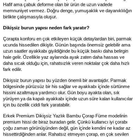
Hafif ama çabuk deforme olan bir ürün de uzun vadede 
memnuniyet vermez. Doğru denge, yumuşaklık ve dayanıklılığın 
birlikte çalışmasıyla oluşur.
Dikişsiz burun yapısı neden fark yaratır?
Çorapta konforu en çok etkileyen küçük detaylardan biri, parmak 
ucunda hissedilen dikiştir. Günün başında önemsiz gelebilir ama 
uzun saatler ayakkabı giyildiğinde bu küçük baskı daha belirgin 
hale gelir. Özellikle yaz aylarında ayak zaten daha hassas ve 
daha sıcak olduğu için, rahatsızlık veren noktalar çok daha hızlı 
fark edilir.
Dikişsiz burun yapısı bu yüzden önemli bir avantajdır. Parmak 
bölgesinde pürüzsüz bir his sağlar ve ayakkabı içinde sürtünme 
hissini azaltmaya yardımcı olur. Gün boyu ayakta olan, sık 
yürüyen ya da kapalı ayakkabı içinde uzun süre kalan kullanıcılar 
için bu özellik ciddi fark yaratabilir.
Erkek Premium Dikişsiz Yazlık Bambu Çorap Füme modelinin 
premium hissi de biraz buradan gelir. Çünkü kullanıcı iyi çorabı 
çoğu zaman görünüşünden değil, gün içinde kendini ne kadar az 
hissettirdiğinden anlar. Rahatsız etmeyen çorap, en çok sevilen 