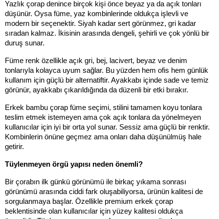
Yazlık çorap denince birçok kişi önce beyaz ya da açık tonları 
düşünür. Oysa füme, yaz kombinlerinde oldukça işlevli ve 
modern bir seçenektir. Siyah kadar sert görünmez, gri kadar 
sıradan kalmaz. İkisinin arasında dengeli, şehirli ve çok yönlü bir 
duruş sunar.
Füme renk özellikle açık gri, bej, lacivert, beyaz ve denim 
tonlarıyla kolayca uyum sağlar. Bu yüzden hem ofis hem günlük 
kullanım için güçlü bir alternatiftir. Ayakkabı içinde sade ve temiz 
görünür, ayakkabı çıkarıldığında da düzenli bir etki bırakır.
Erkek bambu çorap füme seçimi, stilini tamamen koyu tonlara 
teslim etmek istemeyen ama çok açık tonlara da yönelmeyen 
kullanıcılar için iyi bir orta yol sunar. Sessiz ama güçlü bir renktir. 
Kombinlerin önüne geçmez ama onları daha düşünülmüş hale 
getirir.
Tüylenmeyen örgü yapısı neden önemli?
Bir çorabın ilk günkü görünümü ile birkaç yıkama sonrası 
görünümü arasında ciddi fark oluşabiliyorsa, ürünün kalitesi de 
sorgulanmaya başlar. Özellikle premium erkek çorap 
beklentisinde olan kullanıcılar için yüzey kalitesi oldukça 