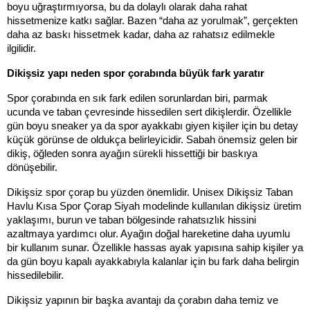
boyu uğraştırmıyorsa, bu da dolaylı olarak daha rahat 
hissetmenize katkı sağlar. Bazen “daha az yorulmak”, gerçekten 
daha az baskı hissetmek kadar, daha az rahatsız edilmekle 
ilgilidir.
Dikişsiz yapı neden spor çorabında büyük fark yaratır
Spor çorabında en sık fark edilen sorunlardan biri, parmak 
ucunda ve taban çevresinde hissedilen sert dikişlerdir. Özellikle 
gün boyu sneaker ya da spor ayakkabı giyen kişiler için bu detay 
küçük görünse de oldukça belirleyicidir. Sabah önemsiz gelen bir 
dikiş, öğleden sonra ayağın sürekli hissettiği bir baskıya 
dönüşebilir.
Dikişsiz spor çorap bu yüzden önemlidir. Unisex Dikişsiz Taban 
Havlu Kısa Spor Çorap Siyah modelinde kullanılan dikişsiz üretim 
yaklaşımı, burun ve taban bölgesinde rahatsızlık hissini 
azaltmaya yardımcı olur. Ayağın doğal hareketine daha uyumlu 
bir kullanım sunar. Özellikle hassas ayak yapısına sahip kişiler ya 
da gün boyu kapalı ayakkabıyla kalanlar için bu fark daha belirgin 
hissedilebilir.
Dikişsiz yapının bir başka avantajı da çorabın daha temiz ve 