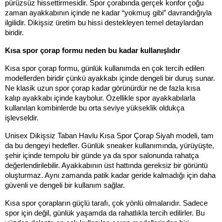
pürüzsüz hissettirmesidir. Spor çorabında gerçek konfor çoğu 
zaman ayakkabının içinde ne kadar “yokmuş gibi” davrandığıyla 
ilgilidir. Dikişsiz üretim bu hissi destekleyen temel detaylardan 
biridir.
Kısa spor çorap formu neden bu kadar kullanışlıdır
Kısa spor çorap formu, günlük kullanımda en çok tercih edilen 
modellerden biridir çünkü ayakkabı içinde dengeli bir duruş sunar. 
Ne klasik uzun spor çorap kadar görünürdür ne de fazla kısa 
kalıp ayakkabı içinde kaybolur. Özellikle spor ayakkabılarla 
kullanılan kombinlerde bu orta seviye yükseklik oldukça 
işlevseldir.
Unisex Dikişsiz Taban Havlu Kısa Spor Çorap Siyah modeli, tam 
da bu dengeyi hedefler. Günlük sneaker kullanımında, yürüyüşte, 
şehir içinde tempolu bir günde ya da spor salonunda rahatça 
değerlendirilebilir. Ayakkabının üst hattında gereksiz bir görüntü 
oluşturmaz. Aynı zamanda patik kadar geride kalmadığı için daha 
güvenli ve dengeli bir kullanım sağlar.
Kısa spor çorapların güçlü tarafı, çok yönlü olmalarıdır. Sadece 
spor için değil, günlük yaşamda da rahatlıkla tercih edilirler. Bu 