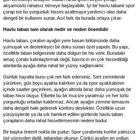
akşamüstü rahatsız etmeye başlayabilir. İyi bir havlu tabanlı spor 
çorap ise bu yorgunluk hissini azaltmaya yardımcı olan daha 
dengeli bir kullanım sunar. Asıl fark da burada ortaya çıkar.
Havlu taban tam olarak nedir ve neden önemlidir
Havlu taban, çorabın ayağın yere basan bölümünde daha 
yumuşak ve destekleyici bir doku sunan özel yapıdır. Bu yapı, 
özellikle taban bölgesinde daha dolgun bir his verir. Buradaki 
amaç çorabı kalınlaştırmak değil, basıncın en çok hissedildiği 
alanlarda ayağa daha rahat bir yüzey sağlamaktır.
Günlük hayatta bunu çok net fark edersiniz. Sert zeminlerde 
yürürken, gün boyu ayakta kalırken ya da spor ayakkabının 
içinde saatler geçirirken, ayağın altında biraz daha yumuşak bir 
taban hissi oluşur. Elbette bu bir mucize yaratmaz ve her türlü 
yorgunluğu ortadan kaldırmaz. Ancak ayağın zemine temasını 
daha dengeli hale getirerek konforu destekler. Özellikle uzun 
yürüyüşlerde ya da sık hareket edilen günlerde havlu taban 
çorapların daha rahat hissettirmesinin nedeni budur.
Bir başka önemli nokta da şudur: Spor çorabında konfor yalnızca 
üst yüzeyden değil, tabandan okunur. Çünkü ayağın en yoğun 