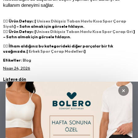
kullanım deneyimi sağlar.
👉🏻 Ürün Detayı: [
Unisex Dikişsiz Taban Havlu Kısa Spor Çorap
Siyah
] – Satın almak için görsele tıklayın.
👉🏻 Ürün Detayı: [
Unisex Dikişsiz Taban Havlu Kısa Spor Çorap Gri
]
– Satın almak için görsele tıklayın.
👉🏻 İlham aldığınız bu kategorideki diğer parçalar bir tık
uzağınızda.[
Erkek Spor Çorap Modelleri
]
Etiketler:
Blog
Nisan 24, 2026
Listeye dön
×
GÜVENLİ ALIŞVERİŞ
ÜCRETSİZ KARGO