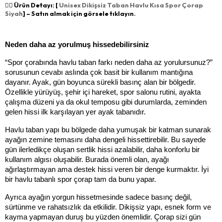
👉🏻 Ürün Detayı: [
Unisex Dikişsiz Taban Havlu Kısa Spor Çorap
Siyah
] – Satın almak için görsele tıklayın.
Neden daha az yorulmuş hissedebilirsiniz
“Spor çorabında havlu taban farkı neden daha az yorulursunuz?” 
sorusunun cevabı aslında çok basit bir kullanım mantığına 
dayanır. Ayak, gün boyunca sürekli basınç alan bir bölgedir. 
Özellikle yürüyüş, şehir içi hareket, spor salonu rutini, ayakta 
çalışma düzeni ya da okul temposu gibi durumlarda, zeminden 
gelen hissi ilk karşılayan yer ayak tabanıdır.
Havlu taban yapı bu bölgede daha yumuşak bir katman sunarak 
ayağın zemine temasını daha dengeli hissettirebilir. Bu sayede 
gün ilerledikçe oluşan sertlik hissi azalabilir, daha konforlu bir 
kullanım algısı oluşabilir. Burada önemli olan, ayağı 
ağırlaştırmayan ama destek hissi veren bir denge kurmaktır. İyi 
bir havlu tabanlı spor çorap tam da bunu yapar.
Ayrıca ayağın yorgun hissetmesinde sadece basınç değil, 
sürtünme ve rahatsızlık da etkilidir. Dikişsiz yapı, esnek form ve 
kayma yapmayan duruş bu yüzden önemlidir. Çorap sizi gün 