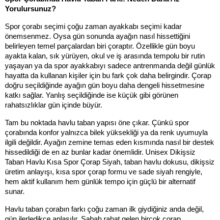
Yorulursunuz?
Spor çorabı seçimi çoğu zaman ayakkabı seçimi kadar 
önemsenmez. Oysa gün sonunda ayağın nasıl hissettiğini 
belirleyen temel parçalardan biri çoraptır. Özellikle gün boyu 
ayakta kalan, sık yürüyen, okul ve iş arasında tempolu bir rutin 
yaşayan ya da spor ayakkabıyı sadece antrenmanda değil günlük 
hayatta da kullanan kişiler için bu fark çok daha belirgindir. Çorap 
doğru seçildiğinde ayağın gün boyu daha dengeli hissetmesine 
katkı sağlar. Yanlış seçildiğinde ise küçük gibi görünen 
rahatsızlıklar gün içinde büyür.
Tam bu noktada havlu taban yapısı öne çıkar. Çünkü spor 
çorabında konfor yalnızca bilek yüksekliği ya da renk uyumuyla 
ilgili değildir. Ayağın zemine temas eden kısmında nasıl bir destek 
hissedildiği de en az bunlar kadar önemlidir. Unisex Dikişsiz 
Taban Havlu Kısa Spor Çorap Siyah, taban havlu dokusu, dikişsiz 
üretim anlayışı, kısa spor çorap formu ve sade siyah rengiyle, 
hem aktif kullanım hem günlük tempo için güçlü bir alternatif 
sunar.
Havlu taban çorabın farkı çoğu zaman ilk giydiğiniz anda değil, 
gün ilerledikçe anlaşılır. Sabah rahat gelen birçok çorap, 