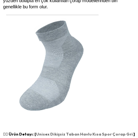
yüzden dolapta en çok kullanılan çorap modellerinden biri 
genellikle bu form olur.
👉🏻 Ürün Detayı: [
Unisex Dikişsiz Taban Havlu Kısa Spor Çorap Gri
]