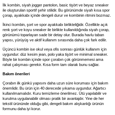
İlk kombin, siyah jogger pantolon, basic tişört ve beyaz sneaker 
ile oluşturulan sportif şehir stilidir. Bu görünümde siyah kısa spor 
çorap, ayakkabı içinde dengeli durur ve kombinin ritmini bozmaz.
İkinci kombin, şort ve spor ayakkabı birlikteliğidir. Özellikle açık 
renk şort ve koyu sneaker ile birlikte kullanıldığında siyah çorap, 
görünümü toparlayan sade bir detay olur. Burada havlu taban 
yapısı, yürüyüş ve aktif kullanım sırasında daha çok fark edilir.
Üçüncü kombin ise okul veya ofis sonrası günlük kullanım için 
uygundur: düz kesim jean, polo yaka tişört ve minimal sneaker. 
Böyle bir kombin içinde spor çorabın çok görünmemesi ama 
rahat çalışması gerekir. Kısa form tam olarak bunu sağlar.
Bakım önerileri
Çorabın ilk günkü yapısını daha uzun süre koruması için bakım 
önemlidir. Bu ürün için 40 derecede yıkama uygundur. Ağartıcı 
kullanılmamalıdır. Kuru temizleme önerilmez. Ütü yapılabilir ve 
kurutma uygulanabilir olması pratik bir avantajdır. Yine de her 
tekstil ürününde olduğu gibi, dengeli bakım alışkanlığı ürünün 
formunu daha iyi korur.