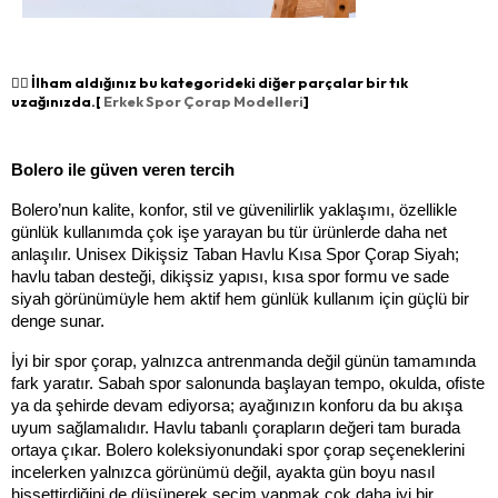
👉🏻 İlham aldığınız bu kategorideki diğer parçalar bir tık
uzağınızda.[
Erkek Spor Çorap Modelleri
]
Bolero ile güven veren tercih
Bolero’nun kalite, konfor, stil ve güvenilirlik yaklaşımı, özellikle 
günlük kullanımda çok işe yarayan bu tür ürünlerde daha net 
anlaşılır. Unisex Dikişsiz Taban Havlu Kısa Spor Çorap Siyah; 
havlu taban desteği, dikişsiz yapısı, kısa spor formu ve sade 
siyah görünümüyle hem aktif hem günlük kullanım için güçlü bir 
denge sunar.
İyi bir spor çorap, yalnızca antrenmanda değil günün tamamında 
fark yaratır. Sabah spor salonunda başlayan tempo, okulda, ofiste 
ya da şehirde devam ediyorsa; ayağınızın konforu da bu akışa 
uyum sağlamalıdır. Havlu tabanlı çorapların değeri tam burada 
ortaya çıkar. Bolero koleksiyonundaki spor çorap seçeneklerini 
incelerken yalnızca görünümü değil, ayakta gün boyu nasıl 
hissettirdiğini de düşünerek seçim yapmak çok daha iyi bir 