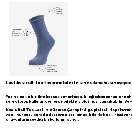
Lastiksiz roll-top tasarım: bilekte iz ve sıkma hissi yaşayanl
Yazın sıcakla birlikte hassasiyet artınca, bileği sıkan çoraplar da
süre oturup kalkılan günlerde bilekte iz oluşması can sıkabilir. Bu 
Kadın Roll Top Lastiksiz Bambu Çorap İndigo gibi roll-top (kıvrım
yapı” vurgusu burada devreye girer: amaç, bilekte baskı hissi yara
arayanların sevdiği bir kullanım sunar.