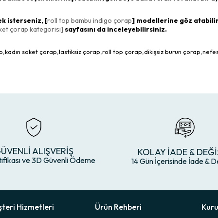
 isterseniz, [
roll top bambu indigo çorap
] modellerine göz atabilir
ket çorap kategorisi]
sayfasını da inceleyebilirsiniz.
adın soket çorap,lastiksiz çorap,roll top çorap,dikişsiz burun çorap,nefe
ÜVENLİ ALIŞVERİŞ
KOLAY İADE & DEĞİ
tifikası ve 3D Güvenli Ödeme
14 Gün İçerisinde İade & D
teri Hizmetleri
Ürün Rehberi
Kur