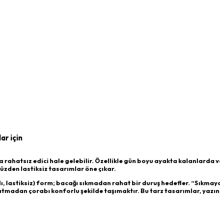
ar için
ha rahatsız edici hale gelebilir. Özellikle gün boyu ayakta kalanlarda 
yüzden lastiksiz tasarımlar öne çıkar.
lı, lastiksiz) form; bacağı sıkmadan rahat bir duruş hedefler. “Sıkma
tmadan çorabı konforlu şekilde taşımaktır. Bu tarz tasarımlar, yazın 