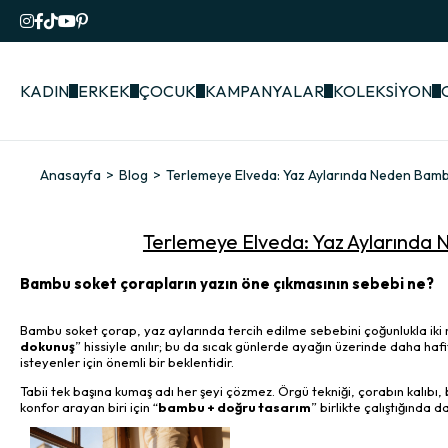
KADIN
ERKEK
ÇOCUK
KAMPANYALAR
KOLEKSİYON
Anasayfa
Blog
Terlemeye Elveda: Yaz Aylarında Neden Bamb
Terlemeye Elveda: Yaz Aylarında 
Bambu soket çorapların yazın öne çıkmasının sebebi ne?
Bambu soket çorap, yaz aylarında tercih edilme sebebini çoğunlukla iki no
dokunuş
” hissiyle anılır; bu da sıcak günlerde ayağın üzerinde daha hafi
isteyenler için önemli bir beklentidir.
Tabii tek başına kumaş adı her şeyi çözmez. Örgü tekniği, çorabın kalıbı, b
konfor arayan biri için “
bambu + doğru tasarım
” birlikte çalıştığında d