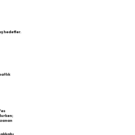
ş hedefler.
hatlık
fes
lurken;
 uzanan
yakkabı