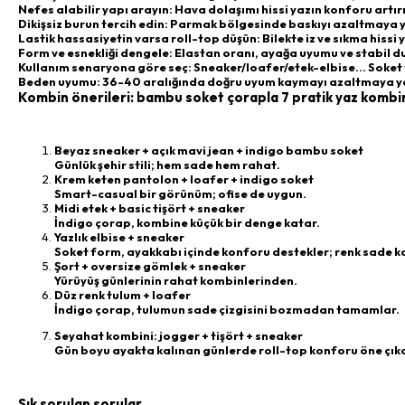
Nefes alabilir yapı arayın: Hava dolaşımı hissi yazın konforu artırı
Dikişsiz burun tercih edin: Parmak bölgesinde baskıyı azaltmaya y
Lastik hassasiyetin varsa roll-top düşün: Bilekte iz ve sıkma hissi 
Form ve esnekliği dengele: Elastan oranı, ayağa uyumu ve stabil d
Kullanım senaryona göre seç: Sneaker/loafer/etek-elbise… Soket
Beden uyumu: 36-40 aralığında doğru uyum kaymayı azaltmaya yard
Kombin önerileri: bambu soket çorapla 7 pratik yaz kombi
Beyaz sneaker + açık mavi jean + indigo bambu soket
Günlük şehir stili; hem sade hem rahat.
Krem keten pantolon + loafer + indigo soket
Smart-casual bir görünüm; ofise de uygun.
Midi etek + basic tişört + sneaker
İndigo çorap, kombine küçük bir denge katar.
Yazlık elbise + sneaker
Soket form, ayakkabı içinde konforu destekler; renk sade ka
Şort + oversize gömlek + sneaker
Yürüyüş günlerinin rahat kombinlerinden.
Düz renk tulum + loafer
İndigo çorap, tulumun sade çizgisini bozmadan tamamlar.
Seyahat kombini: jogger + tişört + sneaker
Gün boyu ayakta kalınan günlerde roll-top konforu öne çıka
Sık sorulan sorular