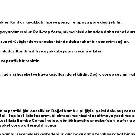
ekler. Konfor; ayakkabı tipi ve gün içi tempoya göre değişebilir.
a yardımcı olur. Roll-top form, sıkma hissi olmadan daha rahat duru
zun yürüyüşlerde ve sneaker içinde daha rahat bir deneyim sağlar.
ludur. Kombin dili ve ayakkabı yapısı seçimi etkiler.
ve pratik bir renktir.
 gün içi hareket ve hava koşulları da etkilidir. Doğru çorap seçimi, ra
m pratikliğini öncelikler. Doğal bambu ipliğiyle ipeksi dokunuş ve ne
. Roll-top lastiksiz tasarım, bilekte sıkma hissini azaltmaya yardımcı o
 Lastiksiz Bambu Çorap İndigo, günlük hayatta sneaker’dan loafer’a
soket çorap alternatifi sunar.
n bambu seçenekleri keşfedebilir, gün boyu daha ferah ve rahat bir a