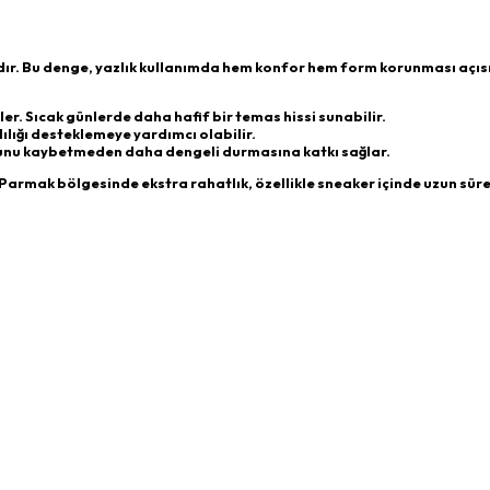
dır. Bu denge, yazlık kullanımda hem konfor hem form korunması açı
er. Sıcak günlerde daha hafif bir temas hissi sunabilir.
ığı desteklemeye yardımcı olabilir.
munu kaybetmeden daha dengeli durmasına katkı sağlar.
: Parmak bölgesinde ekstra rahatlık, özellikle sneaker içinde uzun sür