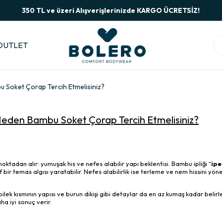
350 TL ve üzeri Alışverişlerinizde KARGO ÜCRETSİZ!
OUTLET
u Soket Çorap Tercih Etmelisiniz?
Neden Bambu Soket Çorap Tercih Etmelisiniz?
ktadan alır: yumuşak his ve nefes alabilir yapı beklentisi. Bambu ipliği “
ipe
f bir temas algısı yaratabilir. Nefes alabilirlik ise terleme ve nem hissini yö
ilek kısmının yapısı ve burun dikişi gibi detaylar da en az kumaş kadar belirle
aha iyi sonuç verir.