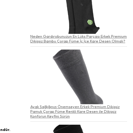
Neden Gardırobunuzun En Lüks Parçası Erkek Premium
Dikişsiz Bambu Çorap Füme İç İçe Kare Desen Olmalı?
Ayak Sağlığınızı Önemseyen Erkek Premium Dikişsiz
Pamuk Çorap Füme Renkli Kare Desen ile Dikişsiz
Konforun Keyfini Sürün
ündür.