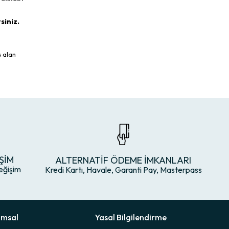
siniz.
s alan
ŞİM
ALTERNATİF ÖDEME İMKANLARI
eğişim
Kredi Kartı, Havale, Garanti Pay, Masterpass
umsal
Yasal Bilgilendirme