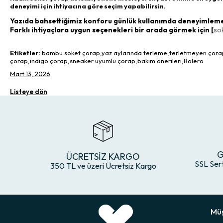
deneyimi için ihtiyacına göre seçim yapabilirsin.
Yazıda bahsettiğimiz konforu günlük kullanımda deneyimlemek
Farklı ihtiyaçlara uygun seçenekleri bir arada görmek için [
so
Etiketler:
bambu soket çorap,yaz aylarında terleme,terletmeyen çorap,k
çorap,indigo çorap,sneaker uyumlu çorap,bakım önerileri,Bolero
Mart 13, 2026
Listeye dön
G
ÜCRETSİZ KARGO
SSL Ser
350 TL ve üzeri Ücretsiz Kargo
Müş