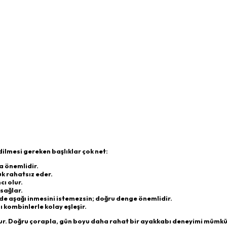
ilmesi gereken başlıklar çok net:
a önemlidir.
k rahatsız eder.
ı olur.
sağlar.
de aşağı inmesini istemezsin; doğru denge önemlidir.
 kombinlerle kolay eşleşir.
 olur. Doğru çorapla, gün boyu daha rahat bir ayakkabı deneyimi mümk