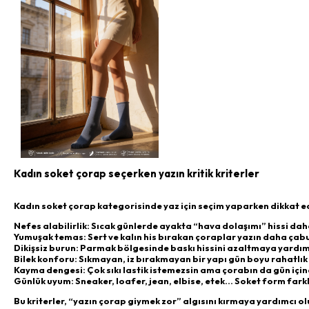
Kadın soket çorap seçerken yazın kritik kriterler
Kadın soket çorap kategorisinde yaz için seçim yaparken dikkat ed
Nefes alabilirlik: Sıcak günlerde ayakta “hava dolaşımı” hissi dah
Yumuşak temas: Sert ve kalın his bırakan çoraplar yazın daha çabu
Dikişsiz burun: Parmak bölgesinde baskı hissini azaltmaya yardımc
Bilek konforu: Sıkmayan, iz bırakmayan bir yapı gün boyu rahatlık 
Kayma dengesi: Çok sıkı lastik istemezsin ama çorabın da gün için
Günlük uyum: Sneaker, loafer, jean, elbise, etek… Soket form farklı
Bu kriterler, “yazın çorap giymek zor” algısını kırmaya yardımcı