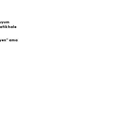
 uyum
atik hale
meyen” ama