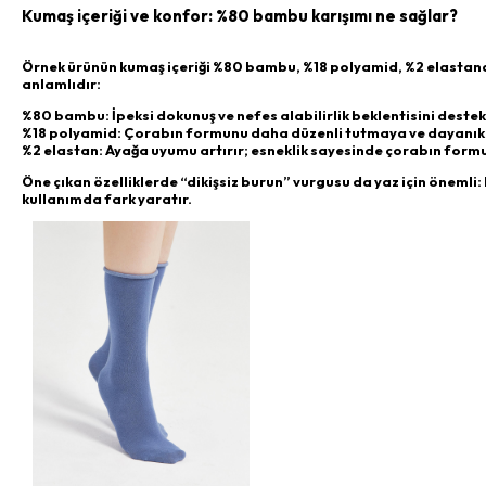
Kumaş içeriği ve konfor: %80 bambu karışımı ne sağlar?
Örnek ürünün kumaş içeriği %80 bambu, %18 polyamid, %2 elastan
anlamlıdır:
%80 bambu: İpeksi dokunuş ve nefes alabilirlik beklentisini destekl
%18 polyamid: Çorabın formunu daha düzenli tutmaya ve dayanıklıl
%2 elastan: Ayağa uyumu artırır; esneklik sayesinde çorabın for
Öne çıkan özelliklerde “dikişsiz burun” vurgusu da yaz için önemli
kullanımda fark yaratır.