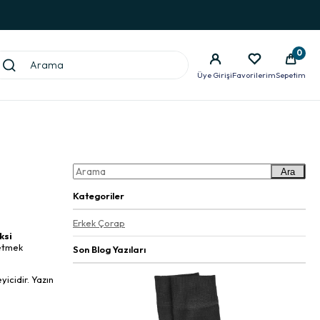
0
Üye Girişi
Favorilerim
Sepetim
Ara
Kategoriler
Erkek Çorap
ksi
netmek
Son Blog Yazıları
yicidir. Yazın