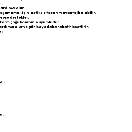
r.
ardımcı olur.
yaşamamak için lastiksiz tasarım avantajlı olabilir.
uruşu destekler.
 form çoğu kombinle uyumludur.
ımcı olur ve gün boyu daha rahat hissettirir.
ni
lır.
r.