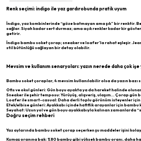
Renk seçimi: indigo ile yaz gardırobunda pratik uyum
İndigo, yaz kombinlerinde “göze batmayan ama şık” bir renktir. Bey
sağlar. Siyah kadar sert durmaz; ama açık renkler kadar kir göste
getirir.
İndigo bambu soket çorap; sneaker ve loafer’la rahat eşleşir. Je
stil bütünlüğü sağlayan bir detay olabilir.
Mevsim ve kullanım senaryoları: yazın nerede daha çok işe
Bambu soket çoraplar, 4 mevsim kullanılabilir olsa da yazın bazı s
Ofis ve okul günleri: Gün boyu ayakta ya da hareket halinde olunan
Sneaker ile şehir temposu: Yürüyüş, alışveriş, ulaşım… Çorap gün b
Loafer ile smart-casual: Daha derli toplu görünüm isteyenler için 
Etek/elbise günleri: Ayakkabı içinde hafiflik arayanlar için bambu 
Seyahat: Uzun yol ve gün boyu ayakkabıyla kalınan zamanlarda “sı
Doğru seçim rehberi
Yaz aylarında bambu soket çorap seçerken şu maddeler işini kolayl
Kumaş oranına bak: %80 bambu gibi yüksek bambu oranı, daha hafi