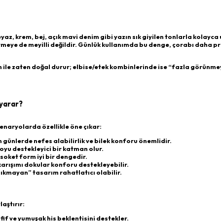
az, krem, bej, açık mavi denim gibi yazın sık giyilen tonlarla kolayca
rmeye de meyilli değildir. Günlük kullanımda bu denge, çorabı daha pr
an ile zaten doğal durur; elbise/etek kombinlerinde ise “fazla görün
 yarar?
enaryolarda özellikle öne çıkar:
 günlerde nefes alabilirlik ve bilek konforu önemlidir.
oyu destekleyici bir katman olur.
soket form iyi bir dengedir.
karışımı dokular konforu destekleyebilir.
kmayan” tasarım rahatlatıcı olabilir.
aştırır:
f ve yumuşak his beklentisini destekler.