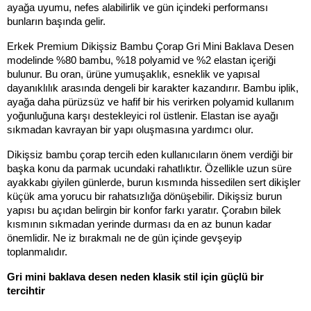
ayağa uyumu, nefes alabilirlik ve gün içindeki performansı 
bunların başında gelir.
Erkek Premium Dikişsiz Bambu Çorap Gri Mini Baklava Desen 
modelinde %80 bambu, %18 polyamid ve %2 elastan içeriği 
bulunur. Bu oran, ürüne yumuşaklık, esneklik ve yapısal 
dayanıklılık arasında dengeli bir karakter kazandırır. Bambu iplik, 
ayağa daha pürüzsüz ve hafif bir his verirken polyamid kullanım 
yoğunluğuna karşı destekleyici rol üstlenir. Elastan ise ayağı 
sıkmadan kavrayan bir yapı oluşmasına yardımcı olur.
Dikişsiz bambu çorap tercih eden kullanıcıların önem verdiği bir 
başka konu da parmak ucundaki rahatlıktır. Özellikle uzun süre 
ayakkabı giyilen günlerde, burun kısmında hissedilen sert dikişler 
küçük ama yorucu bir rahatsızlığa dönüşebilir. Dikişsiz burun 
yapısı bu açıdan belirgin bir konfor farkı yaratır. Çorabın bilek 
kısmının sıkmadan yerinde durması da en az bunun kadar 
önemlidir. Ne iz bırakmalı ne de gün içinde gevşeyip 
toplanmalıdır.
Gri mini baklava desen neden klasik stil için güçlü bir 
tercihtir