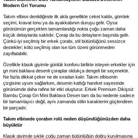
Modern Gri Yorumu
Takım elbise denildiğinde ilk akla genellikle ceket kalıbı, gömlek 
seçimi, kravat tonu ya da ayakkabının duruşu gelir. Oysa 
görünümün gerçekten tamamlandığı nokta çoğu zaman daha 
küçük detaylarda saklıdır. Çorap da bu detayların başında gelir. 
Çünkü iyi seçilmiş bir erkek çorabı, stil bütünlüğünü sessizce 
destekler; kötü seçilmiş olan ise tüm özeni görünmeden 
zayıflatabilir.
Özellikle klasik giyimle günlük konforu birlikte isteyen erkekler için 
gri mini baklava desenli çoraplar oldukça dengeli bir seçenektir. 
Ne fazla dikkat çeker ne de sıradan kalır. Takım elbisenin 
çizgisine uyum sağlarken, desenin kattığı hareket sayesinde 
görünümde daha rafine bir etki oluşturur. Erkek Premium Dikişsiz 
Bambu Çorap Gri Mini Baklava Desen tam da bu nedenle sadece 
bir tamamlayıcı değil, aynı zamanda stilin karakterini güçlendiren 
bir parçadır.
Takım elbisede çorabın rolü neden düşündüğünüzden daha 
büyüktür
Klasik giyimde şıklık çoğu zaman bütünlüğün doğru kurulmasına 