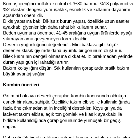
Kumaş içeriğini mutlaka kontrol et. %80 bambu, %18 polyamid ve 
%2 elastan dengesi yumuşaklık, esneklik ve kullanım dayanımı 
açısından önemlidir.
Dikiş yapısına bak. Dikişsiz burun yapısı, özellikle uzun saatler 
ayakkabı giyenler için daha rahat bir kullanım sunar.
Beden uyumunu önemse. 41-45 aralığına uygun ürünlerde ayağı 
sıkmayan ama gevşemeyen form idealdir.
Desenin yoğunluğunu değerlendir. Mini baklava gibi küçük 
desenler klasik giyimde daha uyumlu bir görünüm oluşturur.
Bilek kısmının dengeli olmasına dikkat et. İz bırakmadan yerinde 
duran yapı gün içi rahatlığı artırır.
Bakım kolaylığını düşün. Sık kullanılan çoraplarda pratik bakım 
büyük avantaj sağlar.
Kombin önerileri
Gri mini baklava desenli çoraplar, kombin konusunda oldukça 
esnek bir alana sahiptir. Özellikle takım elbise ile kullanıldığında 
fazla öne çıkmadan stilin inceliğini destekler. Koyu gri ya da 
lacivert takım elbise, açık ton gömlek ve klasik ayakkabı ile 
birlikte kullanıldığında çorap görünümde yumuşak bir geçiş 
sağlar.
Daha günlük bir ofis stili için antrasit kumaş pantolon, sade triko 