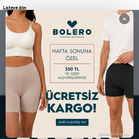
Listeye dön
×
GÜVENLİ ALIŞVERİŞ
ÜCRETSİZ KARGO
ALTERNATİF ÖDEME
KOLAY İADE & DEĞİŞİM
İMKANLARI
powered by
yuog