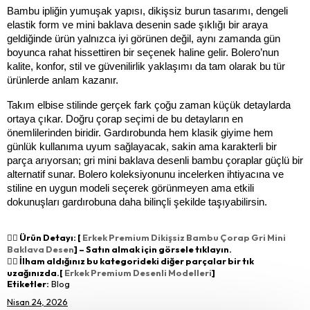
Bambu ipliğin yumuşak yapısı, dikişsiz burun tasarımı, dengeli 
elastik form ve mini baklava desenin sade şıklığı bir araya 
geldiğinde ürün yalnızca iyi görünen değil, aynı zamanda gün 
boyunca rahat hissettiren bir seçenek haline gelir. Bolero’nun 
kalite, konfor, stil ve güvenilirlik yaklaşımı da tam olarak bu tür 
ürünlerde anlam kazanır.
Takım elbise stilinde gerçek fark çoğu zaman küçük detaylarda 
ortaya çıkar. Doğru çorap seçimi de bu detayların en 
önemlilerinden biridir. Gardırobunda hem klasik giyime hem 
günlük kullanıma uyum sağlayacak, sakin ama karakterli bir 
parça arıyorsan; gri mini baklava desenli bambu çoraplar güçlü bir 
alternatif sunar. Bolero koleksiyonunu incelerken ihtiyacına ve 
stiline en uygun modeli seçerek görünmeyen ama etkili 
dokunuşları gardırobuna daha bilinçli şekilde taşıyabilirsin.
👉🏻 Ürün Detayı: [
Erkek Premium Dikişsiz Bambu Çorap Gri Mini
Baklava Desen
] – Satın almak için görsele tıklayın.
👉🏻 İlham aldığınız bu kategorideki diğer parçalar bir tık
uzağınızda.[
Erkek Premium Desenli Modelleri
]
Etiketler:
Blog
Nisan 24, 2026