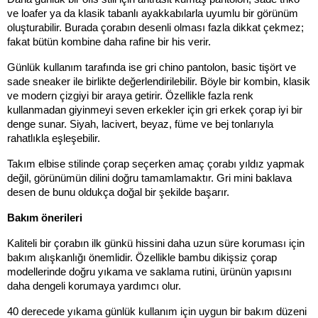
ve loafer ya da klasik tabanlı ayakkabılarla uyumlu bir görünüm 
oluşturabilir. Burada çorabın desenli olması fazla dikkat çekmez; 
fakat bütün kombine daha rafine bir his verir.
Günlük kullanım tarafında ise gri chino pantolon, basic tişört ve 
sade sneaker ile birlikte değerlendirilebilir. Böyle bir kombin, klasik 
ve modern çizgiyi bir araya getirir. Özellikle fazla renk 
kullanmadan giyinmeyi seven erkekler için gri erkek çorap iyi bir 
denge sunar. Siyah, lacivert, beyaz, füme ve bej tonlarıyla 
rahatlıkla eşleşebilir.
Takım elbise stilinde çorap seçerken amaç çorabı yıldız yapmak 
değil, görünümün dilini doğru tamamlamaktır. Gri mini baklava 
desen de bunu oldukça doğal bir şekilde başarır.
Bakım önerileri
Kaliteli bir çorabın ilk günkü hissini daha uzun süre koruması için 
bakım alışkanlığı önemlidir. Özellikle bambu dikişsiz çorap 
modellerinde doğru yıkama ve saklama rutini, ürünün yapısını 
daha dengeli korumaya yardımcı olur.
40 derecede yıkama günlük kullanım için uygun bir bakım düzeni 