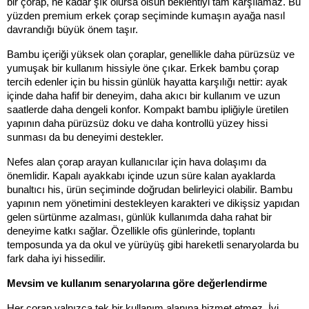
bir çorap, ne kadar şık olursa olsun beklentiyi tam karşılamaz. Bu 
yüzden premium erkek çorap seçiminde kumaşın ayağa nasıl 
davrandığı büyük önem taşır.
Bambu içeriği yüksek olan çoraplar, genellikle daha pürüzsüz ve 
yumuşak bir kullanım hissiyle öne çıkar. Erkek bambu çorap 
tercih edenler için bu hissin günlük hayatta karşılığı nettir: ayak 
içinde daha hafif bir deneyim, daha akıcı bir kullanım ve uzun 
saatlerde daha dengeli konfor. Kompakt bambu ipliğiyle üretilen 
yapının daha pürüzsüz doku ve daha kontrollü yüzey hissi 
sunması da bu deneyimi destekler.
Nefes alan çorap arayan kullanıcılar için hava dolaşımı da 
önemlidir. Kapalı ayakkabı içinde uzun süre kalan ayaklarda 
bunaltıcı his, ürün seçiminde doğrudan belirleyici olabilir. Bambu 
yapının nem yönetimini destekleyen karakteri ve dikişsiz yapıdan 
gelen sürtünme azalması, günlük kullanımda daha rahat bir 
deneyime katkı sağlar. Özellikle ofis günlerinde, toplantı 
temposunda ya da okul ve yürüyüş gibi hareketli senaryolarda bu 
fark daha iyi hissedilir.
Mevsim ve kullanım senaryolarına göre değerlendirme
Her çorap yalnızca tek bir kullanım alanına hizmet etmez. İyi 