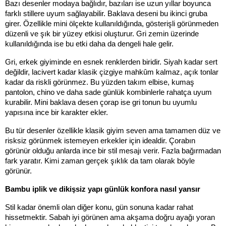
Bazı desenler modaya bağlıdır, bazıları ise uzun yıllar boyunca 
farklı stillere uyum sağlayabilir. Baklava deseni bu ikinci gruba 
girer. Özellikle mini ölçekte kullanıldığında, gösterişli görünmeden 
düzenli ve şık bir yüzey etkisi oluşturur. Gri zemin üzerinde 
kullanıldığında ise bu etki daha da dengeli hale gelir.
Gri, erkek giyiminde en esnek renklerden biridir. Siyah kadar sert 
değildir, lacivert kadar klasik çizgiye mahkûm kalmaz, açık tonlar 
kadar da riskli görünmez. Bu yüzden takım elbise, kumaş 
pantolon, chino ve daha sade günlük kombinlerle rahatça uyum 
kurabilir. Mini baklava desen çorap ise gri tonun bu uyumlu 
yapısına ince bir karakter ekler.
Bu tür desenler özellikle klasik giyim seven ama tamamen düz ve 
risksiz görünmek istemeyen erkekler için idealdir. Çorabın 
görünür olduğu anlarda ince bir stil mesajı verir. Fazla bağırmadan 
fark yaratır. Kimi zaman gerçek şıklık da tam olarak böyle 
görünür.
Bambu iplik ve dikişsiz yapı günlük konfora nasıl yansır
Stil kadar önemli olan diğer konu, gün sonuna kadar rahat 
hissetmektir. Sabah iyi görünen ama akşama doğru ayağı yoran 