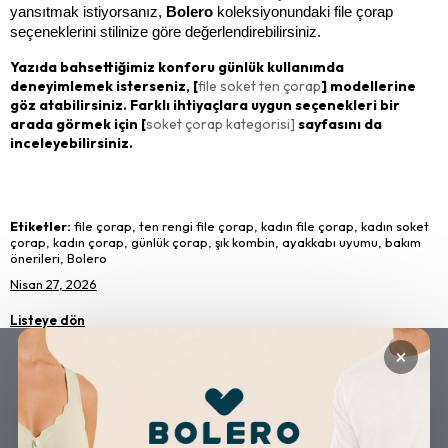
yansıtmak istiyorsanız, 
Bolero 
koleksiyonundaki file çorap 
seçeneklerini stilinize göre değerlendirebilirsiniz.
Yazıda bahsettiğimiz konforu günlük kullanımda
deneyimlemek isterseniz, [
file soket ten çorap
] modellerine
göz atabilirsiniz. Farklı ihtiyaçlara uygun seçenekleri bir
arada görmek için [
soket çorap kategorisi]
sayfasını da
inceleyebilirsiniz.
Etiketler:
file çorap, ten rengi file çorap, kadın file çorap, kadın soket
çorap, kadın çorap, günlük çorap, şık kombin, ayakkabı uyumu, bakım
önerileri, Bolero
Nisan 27, 2026
Listeye dön
×
GÜVENLİ ALIŞVERİŞ
ÜCRETSİZ KARGO