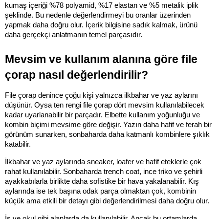
kumaş içeriği %78 polyamid, %17 elastan ve %5 metalik iplik 
şeklinde. Bu nedenle değerlendirmeyi bu oranlar üzerinden 
yapmak daha doğru olur. İçerik bilgisine sadık kalmak, ürünü 
daha gerçekçi anlatmanın temel parçasıdır.
Mevsim ve kullanım alanına göre file 
çorap nasıl değerlendirilir?
File çorap denince çoğu kişi yalnızca ilkbahar ve yaz aylarını 
düşünür. Oysa ten rengi file çorap dört mevsim kullanılabilecek 
kadar uyarlanabilir bir parçadır. Elbette kullanım yoğunluğu ve 
kombin biçimi mevsime göre değişir. Yazın daha hafif ve ferah bir 
görünüm sunarken, sonbaharda daha katmanlı kombinlere şıklık 
katabilir.
İlkbahar ve yaz aylarında sneaker, loafer ve hafif eteklerle çok 
rahat kullanılabilir. Sonbaharda trench coat, ince triko ve şehirli 
ayakkabılarla birlikte daha sofistike bir hava yakalanabilir. Kış 
aylarında ise tek başına odak parça olmaktan çok, kombinin 
küçük ama etkili bir detayı gibi değerlendirilmesi daha doğru olur.
İş ve okul gibi alanlarda da kullanılabilir. Ancak bu ortamlarda 