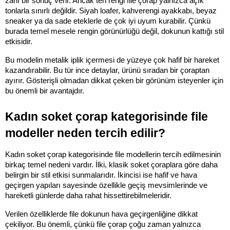
zarif bir sonuç verir. Ancak ten rengi file çorap yalnızca açık 
tonlarla sınırlı değildir. Siyah loafer, kahverengi ayakkabı, beyaz 
sneaker ya da sade eteklerle de çok iyi uyum kurabilir. Çünkü 
burada temel mesele rengin görünürlüğü değil, dokunun kattığı stil 
etkisidir.
Bu modelin metalik iplik içermesi de yüzeye çok hafif bir hareket 
kazandırabilir. Bu tür ince detaylar, ürünü sıradan bir çoraptan 
ayırır. Gösterişli olmadan dikkat çeken bir görünüm isteyenler için 
bu önemli bir avantajdır.
Kadın soket çorap kategorisinde file 
modeller neden tercih edilir?
Kadın soket çorap kategorisinde file modellerin tercih edilmesinin 
birkaç temel nedeni vardır. İlki, klasik soket çoraplara göre daha 
belirgin bir stil etkisi sunmalarıdır. İkincisi ise hafif ve hava 
geçirgen yapıları sayesinde özellikle geçiş mevsimlerinde ve 
hareketli günlerde daha rahat hissettirebilmeleridir.
Verilen özelliklerde file dokunun hava geçirgenliğine dikkat 
çekiliyor. Bu önemli, çünkü file çorap çoğu zaman yalnızca 