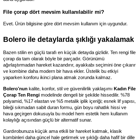
File çorap dört mevsim kullanılabilir mi?
Evet. Ürün bilgisine göre dört mevsim kullanım için uygundur.
Bolero ile detaylarda şıklığı yakalamak
Bazen stilin en güçlü tarafı en küçük detayda gizlidir. Ten rengi file 
çorap da tam olarak böyle bir parçadır. Görünümü 
ağırlaştırmadan hareket kazandırır, ayakkabı seçimini öne çıkarır 
ve kombine daha modern bir hava ekler. Üstelik bu etkiyi 
yaparken konforu ikinci plana atmak zorunda kalmaz.
Bolero’nun 
kalite, konfor, stil ve güvenilirlik yaklaşımı 
Kadın File 
Çorap Ten Rengi 
modelinde dengeli bir şekilde hissedilir. %78 
polyamid, %17 elastan ve %5 metalik iplik içeriği; esnek lif yapısı, 
bileği sıkmadan sabit duran formu, gün boyu rahatlık hissi ve 
hava geçirgen dokusuyla bu model hem estetik hem kullanım 
kolaylığı açısından güçlü bir alternatif sunar.
Gardırobunuza küçük ama etkili bir hareket katmak, klasik 
kombinleri daha güncel hale getirmek ve şıklığı daha hafif bir dille 