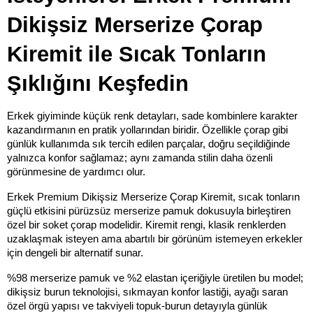
Dikişsiz Merserize Çorap 
Kiremit ile Sıcak Tonların 
Şıklığını Keşfedin
Erkek giyiminde küçük renk detayları, sade kombinlere karakter 
kazandırmanın en pratik yollarından biridir. Özellikle çorap gibi 
günlük kullanımda sık tercih edilen parçalar, doğru seçildiğinde 
yalnızca konfor sağlamaz; aynı zamanda stilin daha özenli 
görünmesine de yardımcı olur.
Erkek Premium Dikişsiz Merserize Çorap Kiremit, sıcak tonların 
güçlü etkisini pürüzsüz merserize pamuk dokusuyla birleştiren 
özel bir soket çorap modelidir. Kiremit rengi, klasik renklerden 
uzaklaşmak isteyen ama abartılı bir görünüm istemeyen erkekler 
için dengeli bir alternatif sunar.
%98 merserize pamuk ve %2 elastan içeriğiyle üretilen bu model; 
dikişsiz burun teknolojisi, sıkmayan konfor lastiği, ayağı saran 
özel örgü yapısı ve takviyeli topuk-burun detayıyla günlük 