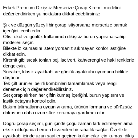
Erkek Premium Dikişsiz Merserize Çorap Kiremit modelini 
değerlendirirken şu noktalara dikkat edebilirsiniz:
Şık ve düzgün yüzeyli bir çorap istiyorsanız merserize pamuk 
içeriğini tercih edin.
Ofis, okul ve günlük kullanımda dikişsiz burun yapısına sahip 
modelleri seçin.
Bilekte iz kalmasını istemiyorsanız sıkmayan konfor lastiğine 
dikkat edin.
Kiremit gibi sıcak tonları bej, lacivert, kahverengi ve haki renklerle 
dengeleyin.
Sneaker, klasik ayakkabı ve günlük ayakkabı uyumunu birlikte 
düşünün.
Tek çift ürünleri belirli kombinleri tamamlamak veya rengi 
denemek için değerlendirebilirsiniz.
Set çorap alırken her çiftin kumaş içeriğini, burun yapısını ve 
lastik detayını kontrol edin.
Bakım talimatlarına uygun yıkama, ürünün formunu ve pürüzsüz 
dokusunu daha uzun süre korumaya yardımcı olur.
Doğru çorap seçimi, gün içinde çoğu zaman fark edilmeyen ama 
eksik olduğunda hemen hissedilen bir rahatlık sağlar. Özellikle 
ayakkabı içinde uzun saatler geçiren kullanıcılar için kumaş, dikiş 