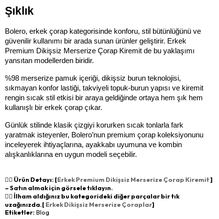
Şıklık
Bolero, erkek çorap kategorisinde konforu, stil bütünlüğünü ve 
güvenilir kullanımı bir arada sunan ürünler geliştirir. Erkek 
Premium Dikişsiz Merserize Çorap Kiremit de bu yaklaşımı 
yansıtan modellerden biridir.
%98 merserize pamuk içeriği, dikişsiz burun teknolojisi, 
sıkmayan konfor lastiği, takviyeli topuk-burun yapısı ve kiremit 
rengin sıcak stil etkisi bir araya geldiğinde ortaya hem şık hem 
kullanışlı bir erkek çorap çıkar.
Günlük stilinde klasik çizgiyi korurken sıcak tonlarla fark 
yaratmak isteyenler, Bolero’nun premium çorap koleksiyonunu 
inceleyerek ihtiyaçlarına, ayakkabı uyumuna ve kombin 
alışkanlıklarına en uygun modeli seçebilir.
👉🏻 Ürün Detayı: [
Erkek Premium Dikişsiz Merserize Çorap Kiremit
]
– Satın almak için görsele tıklayın.
👉🏻 İlham aldığınız bu kategorideki diğer parçalar bir tık
uzağınızda.[
Erkek Dikişsiz Merserize Çoraplar
]
Etiketler:
Blog