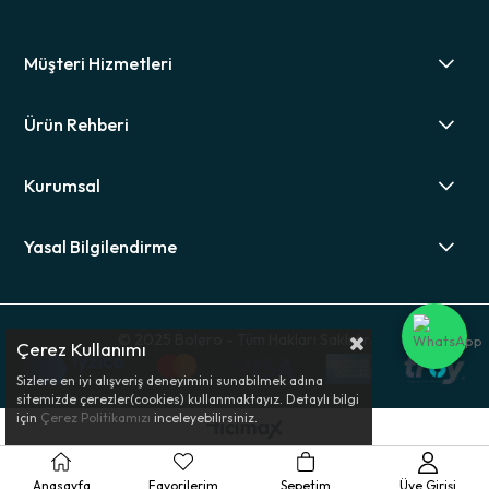
Müşteri Hizmetleri
Ürün Rehberi
Kurumsal
Yasal Bilgilendirme
© 2025 Bolero - Tüm Hakları Saklıdır.
Çerez Kullanımı
Sizlere en iyi alışveriş deneyimini sunabilmek adına
sitemizde çerezler(cookies) kullanmaktayız. Detaylı bilgi
için
Çerez Politikamızı
inceleyebilirsiniz.
Anasayfa
Favorilerim
Sepetim
Üye Girişi