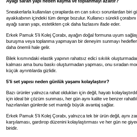
Ayağı saran yapı neden kayma ve toplanmayı azaltır?
Sneakerlarla kullanılan çoraplarda en can sıkıcı sorunlardan biri
ayakkabının içindeki tüm denge bozulur. Kullanıcı sürekli çorabını 
ayağı saran yapı, estetikten çok daha fazlasını ifade eder.
Erkek Pamuk 5'li Kolej Çorabı, ayağın doğal formuna uyum sağlay
buruşma veya toplanma yapmayan bir deneyim sunmayı hedefler. Bu 
daha önemli hale gelir.
Bilek kısmındaki elastik yapının rahatsız edici sıkılık oluşturma
kalması ama bunu baskı oluşturmadan yapması, onu sıradan modell
küçük ayrıntılarda gizlidir.
5’li set yapısı neden günlük yaşamı kolaylaştırır?
Bazı ürünler yalnızca rahat oldukları için değil, hayatı kolaylaştırdıkl
için ideal bir çözüm sunması, her gün aynı kalite ve benzer rahatlı
hazırlanılan günlerde set mantığı büyük avantaj sağlar.
Erkek Pamuk 5'li Kolej Çorabı, yalnızca tek bir ürün değil, aynı z
karşılaması, gardırop düzenini kolaylaştırması ve her gün ne giye
biridir.