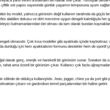
ihtiyaca yanıt veren ürünlerden biri olarak öne çıkar. Yumuşak derbili 
5 çiftlik set yapısı sayesinde günlük yaşamın temposuna uyum sağlar
ilen bu model, yalnızca görünüm değil kullanım tarafında da güçlü bir
fes alabilen dokusu ve dört mevsime uygun dengeli kalınlığıyla her g
belirleyici kahramanlarından biri olması da tam olarak bundan kaynaklan
dengeli olmasıdır. Çok kısa modeller gibi ayakkabı içinde kaybolmaz; 
da durduğu için hem ayakkabının formunu destekler hem de sportif çizg
.
r doğal olarak genç, enerjik ve hareketli bir görünüm sunar. Sneaker da z
an, rahat ama özenli bir görünüm çıkar. Kullanıcı çok fazla uğraşmadan
 stilinde de oldukça kullanışlıdır. Jean, jogger, chino ya da şort gibi p
olmaktan çıkarır ve gardırobun temel parçalarından biri haline getirir.