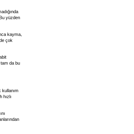
madığında 
 Bu yüzden 
nca kayma, 
de çok 
bit 
tam da bu 
k kullanım 
 hızlı 
nı 
nlarından 