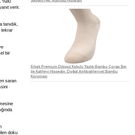
. %80 
nıt verir. 
tanıdık, 
tekrar 
e 
l bir 
Erkek Premium Dikişsiz Kokulu Yazlık Bambu Çorap Bej
ile Kaliteyi Hissedin: Doğal Antibakteriyel Bambu
Koruması
en saran 
sini 
mesine 
ığında 
 
ilen doku 