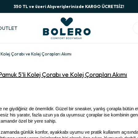
350 TL ve üzeri Alışverişlerinizde KARGO ÜCRETSİZ!
OUTLET
 Kolej Çorabı ve Kolej Çorapları Akımı
Pamuk 5'li Kolej Çorabı ve Kolej Çorapları Akımı
e giydiğiniz de önemlidir. Güzel bir sneaker, yanlış çorapla bütün etk
siz his yaratır, fazla uzun ya da uyumsuz çoraplar ise kombinin genel
zamandır özel bir yere sahip.
nı zamanda günlük konfor, ayakkabı uyumu ve pratik kullanım açısında