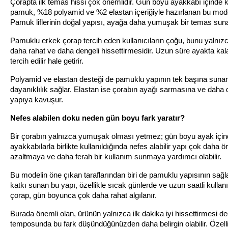
Çorapta ilk temas hissi çok önemlidir. Gün boyu ayakkabı içinde 
pamuk, %18 polyamid ve %2 elastan içeriğiyle hazırlanan bu model, 
Pamuk liflerinin doğal yapısı, ayağa daha yumuşak bir temas sunab
Pamuklu erkek çorap tercih eden kullanıcıların çoğu, bunu yalnız
daha rahat ve daha dengeli hissettirmesidir. Uzun süre ayakta kala
tercih edilir hale getirir.
Polyamid ve elastan desteği de pamuklu yapının tek başına sunam
dayanıklılık sağlar. Elastan ise çorabın ayağı sarmasına ve daha 
yapıya kavuşur.
Nefes alabilen doku neden gün boyu fark yaratır?
Bir çorabın yalnızca yumuşak olması yetmez; gün boyu ayak içinde 
ayakkabılarla birlikte kullanıldığında nefes alabilir yapı çok daha ö
azaltmaya ve daha ferah bir kullanım sunmaya yardımcı olabilir.
Bu modelin öne çıkan taraflarından biri de pamuklu yapısının sağla
katkı sunan bu yapı, özellikle sıcak günlerde ve uzun saatli kullan
çorap, gün boyunca çok daha rahat algılanır.
Burada önemli olan, ürünün yalnızca ilk dakika iyi hissettirmesi değ
temposunda bu fark düşündüğünüzden daha belirgin olabilir. Özellik