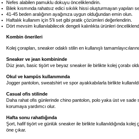
Nefes alabilen pamuklu dokuyu önceliklendirin.
Bilek kısmında rahatsız edici sıkılık hissi oluşturmayan yapıları se
41-45 beden aralığının ayağınıza uygun olduğundan emin olun.
Haftalık kullanım için 5’li set gibi pratik çözümleri değerlendirin.
Dört mevsim kullanılabilecek dengeli kalınlıkta ürünleri önceliklendi
Kombin önerileri
Kolej çorapları, sneaker odaklı stilin en kullanışlı tamamlayıcılar
Sneaker ve jean kombininde
Düz jean, basic tişört ve beyaz sneaker ile birlikte kolej çorabı old
Okul ve kampüs kullanımında
Jogger pantolon, sweatshirt ve spor ayakkabılarla birlikte kullan
Casual ofis stilinde
Daha rahat ofis günlerinde chino pantolon, polo yaka üst ve sade sn
korumaya yardımcı olur.
Hafta sonu rahatlığında
Şort, hafif tişört ve günlük sneaker ile birlikte kullanıldığında kole
öne çıkar.