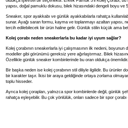
oldukça işlevsel bir seçenektir. Erkek Pamuk 5'li Kolej Çorabı, bu 
yapısı, doğal pamuklu dokusu, bilek hizasındaki dengeli boyu ve 
Sneaker, spor ayakkabı ve günlük ayakkabılarla rahatça kullanılab
sunar. Ayağı saran formu, kayma ve toplanmayı azaltan yapısı, ne
tercih edilebilecek bir ürün haline gelir. Günlük stilin küçük ama 
Kolej çorabı neden sneakerlarla bu kadar iyi uyum sağlar?
Kolej çorabının sneakerlarla iyi çalışmasının ilk nedeni, boyunun 
modeller gibi görünümü gereksiz yere ağırlaştırmaz. Bilek hizasın
Özellikle günlük sneaker kombinlerinde bu oran oldukça önemlidir
Bir başka neden ise kolej çorabının stil diliyle ilgilidir. Bu ürünle
bir karakter taşır. İkisi bir araya geldiğinde ortaya zorlama olmay
toplu hisseder.
Ayrıca kolej çorapları, yalnızca spor kombinlerde değil, günlük şehir
rahatça eşleşebilir. Bu çok yönlülük, onları sadece bir spor çorabı 