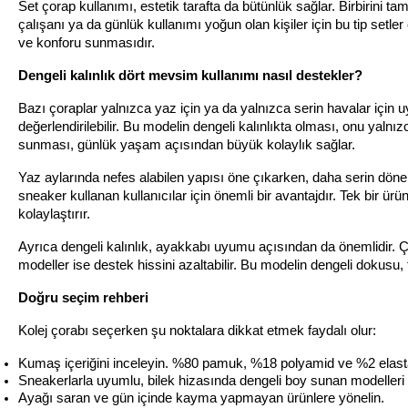
Set çorap kullanımı, estetik tarafta da bütünlük sağlar. Birbirini t
çalışanı ya da günlük kullanımı yoğun olan kişiler için bu tip setler
ve konforu sunmasıdır.
Dengeli kalınlık dört mevsim kullanımı nasıl destekler?
Bazı çoraplar yalnızca yaz için ya da yalnızca serin havalar için u
değerlendirilebilir. Bu modelin dengeli kalınlıkta olması, onu yaln
sunması, günlük yaşam açısından büyük kolaylık sağlar.
Yaz aylarında nefes alabilen yapısı öne çıkarken, daha serin döne
sneaker kullanan kullanıcılar için önemli bir avantajdır. Tek bir ür
kolaylaştırır.
Ayrıca dengeli kalınlık, ayakkabı uyumu açısından da önemlidir. Ço
modeller ise destek hissini azaltabilir. Bu modelin dengeli dokusu,
Doğru seçim rehberi
Kolej çorabı seçerken şu noktalara dikkat etmek faydalı olur:
Kumaş içeriğini inceleyin. %80 pamuk, %18 polyamid ve %2 elastan 
Sneakerlarla uyumlu, bilek hizasında dengeli boy sunan modelleri t
Ayağı saran ve gün içinde kayma yapmayan ürünlere yönelin.