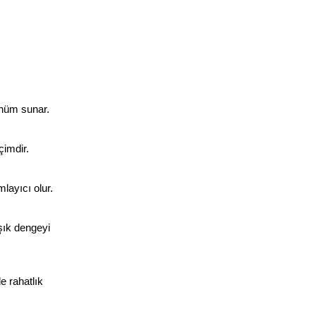
rünüm sunar.
çimdir.
layıcı olur.
şık dengeyi 
e rahatlık 