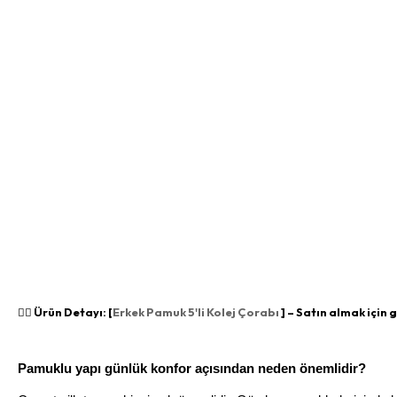
👉🏻 Ürün Detayı: [
Erkek Pamuk 5'li Kolej Çorabı
] – Satın almak için 
Pamuklu yapı günlük konfor açısından neden önemlidir?