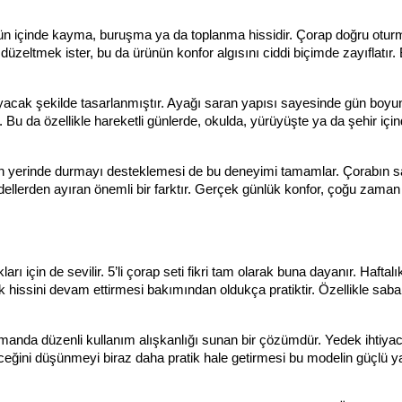
 gün içinde kayma, buruşma ya da toplanma hissidir. Çorap doğru otur
düzeltmek ister, bu da ürünün konfor algısını ciddi biçimde zayıflatır.
acak şekilde tasarlanmıştır. Ayağı saran yapısı sayesinde gün boyu
da özellikle hareketli günlerde, okulda, yürüyüşte ya da şehir için
dan yerinde durmayı desteklemesi de bu deneyimi tamamlar. Çorabın sa
erden ayıran önemli bir farktır. Gerçek günlük konfor, çoğu zaman 
arı için de sevilir. 5’li çorap seti fikri tam olarak buna dayanır. Haftalı
k hissini devam ettirmesi bakımından oldukça pratiktir. Özellikle sabah
amanda düzenli kullanım alışkanlığı sunan bir çözümdür. Yedek ihtiyacı
ceğini düşünmeyi biraz daha pratik hale getirmesi bu modelin güçlü ya