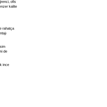
enci, ofis 
nzer kalite 
e rahatça 
tajı 
sim 
i de 
 ince 