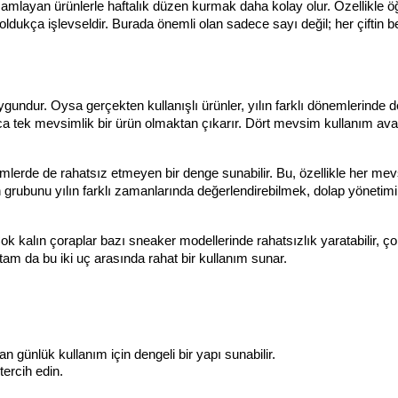
amamlayan ürünlerle haftalık düzen kurmak daha kolay olur. Özellikle öğr
 oldukça işlevseldir. Burada önemli olan sadece sayı değil; her çiftin be
ygundur. Oysa gerçekten kullanışlı ürünler, yılın farklı dönemlerinde d
ızca tek mevsimlik bir ürün olmaktan çıkarır. Dört mevsim kullanım avan
mlerde de rahatsız etmeyen bir denge sunabilir. Bu, özellikle her mev
ün grubunu yılın farklı zamanlarında değerlendirebilmek, dolap yönetimin
k kalın çoraplar bazı sneaker modellerinde rahatsızlık yaratabilir, çok
 tam da bu iki uç arasında rahat bir kullanım sunar.
günlük kullanım için dengeli bir yapı sunabilir.
ercih edin.