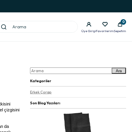
0
Üye Girişi
Favorilerim
Sepetim
Ara
Kategoriler
Erkek Çorap
Son Blog Yazıları
isini 
 çizgisini 
n da 