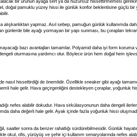
kalacak bir ürünün ayağa sert ya da huzursuz hissettirmemesi gerekir
doğal pamuklu yüzey hissi ile günlük konfor beklentisine güçlü bir ya
ilir.
ca alışkanlıktan yapmaz. Asıl sebep, pamuğun günlük kullanımda daha 
n günlerde bile ayağı yormayan bir yapı sunması, bu çorapları tekrar 
ayacağı bazı avantajları tamamlar. Polyamid daha iyi form koruma v
dengeli oturmasına yardımcı olur. Böylece ürün hem doğal hem işlevse
nasıl hissettirdiği de önemlidir. Özellikle sneaker gibi ayağı tamam
nemli hale gelir. Hava geçirgenliğini destekleyen çoraplar, yoğunluk his
dığı nefes alabilir dokudur. Hava sirkülasyonunun daha dengeli ilerle
ımda daha değerli hale gelir. Ayak içinde fazla yoğunluk hissi oluşmad
il, saatler sonra da benzer rahatlığı sürdürebilmesidir. Günlük hayatın
le okul, ofis, yürüyüş ve şehir içi kullanım senaryolarında nefes alab