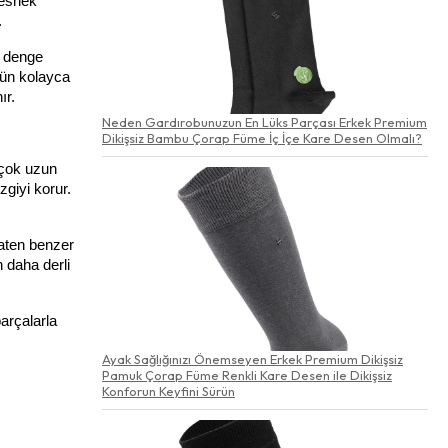
esnek 
.
 denge 
ün kolayca 
ır.
Neden Gardırobunuzun En Lüks Parçası Erkek Premium
Dikişsiz Bambu Çorap Füme İç İçe Kare Desen Olmalı?
çok uzun 
iyi korur. 
aten benzer 
 daha derli 
arçalarla 
Ayak Sağlığınızı Önemseyen Erkek Premium Dikişsiz
Pamuk Çorap Füme Renkli Kare Desen ile Dikişsiz
Konforun Keyfini Sürün