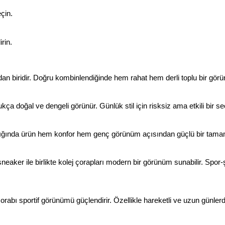
çin.
rin.
ından biridir. Doğru kombinlendiğinde hem rahat hem derli toplu bir gö
ukça doğal ve dengeli görünür. Günlük stil için risksiz ama etkili bir se
ıldığında ürün hem konfor hem genç görünüm açısından güçlü bir tamam
eaker ile birlikte kolej çorapları modern bir görünüm sunabilir. Spor-
j çorabı sportif görünümü güçlendirir. Özellikle hareketli ve uzun günlerd