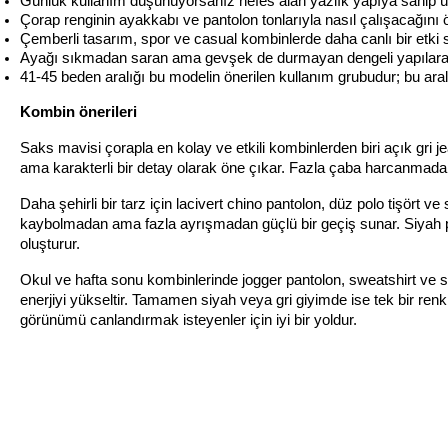
Günlük kullanım düşünüyorsanız nefes alan yazlık yapıya sahip ürü
Çorap renginin ayakkabı ve pantolon tonlarıyla nasıl çalışacağını
Çemberli tasarım, spor ve casual kombinlerde daha canlı bir etki 
Ayağı sıkmadan saran ama gevşek de durmayan dengeli yapılara 
41-45 beden aralığı bu modelin önerilen kullanım grubudur; bu ara
Kombin önerileri
Saks mavisi çorapla en kolay ve etkili kombinlerden biri açık gri
ama karakterli bir detay olarak öne çıkar. Fazla çaba harcanmadan 
Daha şehirli bir tarz için lacivert chino pantolon, düz polo tişört ve 
kaybolmadan ama fazla ayrışmadan güçlü bir geçiş sunar. Siyah pan
oluşturur.
Okul ve hafta sonu kombinlerinde jogger pantolon, sweatshirt ve s
enerjiyi yükseltir. Tamamen siyah veya gri giyimde ise tek bir ren
görünümü canlandırmak isteyenler için iyi bir yoldur.