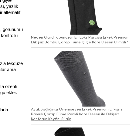
ğiyle 
ı, yazlık 
alternatif 
e, görünümü 
kontrollü 
Neden Gardırobunuzun En Lüks Parçası Erkek Premium
Dikişsiz Bambu Çorap Füme İç İçe Kare Desen Olmalı?
zla tekdüze 
tar ama 
a özenli 
u ekler. 
Ayak Sağlığınızı Önemseyen Erkek Premium Dikişsiz
arla 
Pamuk Çorap Füme Renkli Kare Desen ile Dikişsiz
Konforun Keyfini Sürün