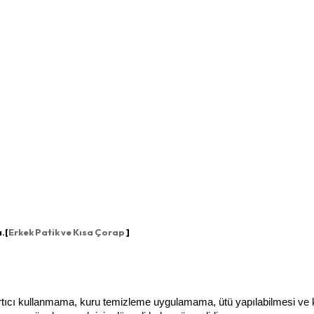
.[
Erkek Patik ve Kısa Çorap
]
artıcı kullanmama, kuru temizleme uygulamama, ütü yapılabilmesi ve 