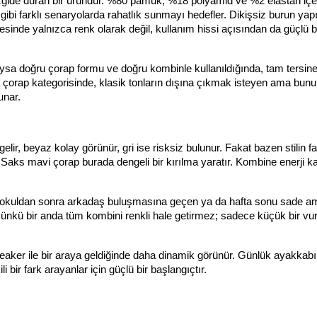
ide duran bir üründür. %80 pamuk, %18 polyamid ve %2 elastan içeri
ibi farklı senaryolarda rahatlık sunmayı hedefler. Dikişsiz burun yapıs
nde yalnızca renk olarak değil, kullanım hissi açısından da güçlü bir 
ysa doğru çorap formu ve doğru kombinle kullanıldığında, tam tersin
ısa çorap kategorisinde, klasik tonların dışına çıkmak isteyen ama bunu 
unar.
lir, beyaz kolay görünür, gri ise risksiz bulunur. Fakat bazen stilin fa
Saks mavi çorap burada dengeli bir kırılma yaratır. Kombine enerji ka
n, okuldan sonra arkadaş buluşmasına geçen ya da hafta sonu sade am
Çünkü bir anda tüm kombini renkli hale getirmez; sadece küçük bir vurg
neaker ile bir araya geldiğinde daha dinamik görünür. Günlük ayakkabıl
 bir fark arayanlar için güçlü bir başlangıçtır.