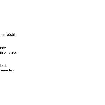
orap küçük 
inde 
n bir vurgu 
erde 
eklemeden 