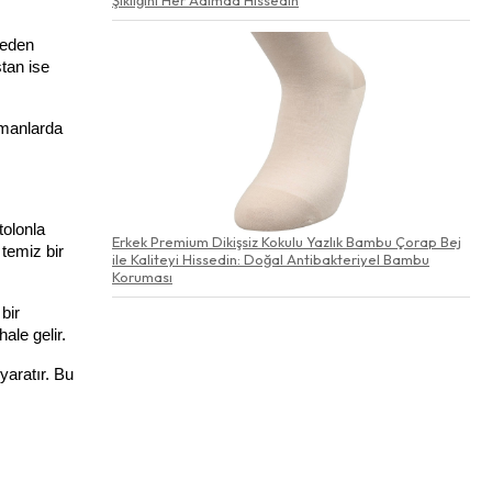
eden 
an ise 
manlarda 
olonla 
Erkek Premium Dikişsiz Kokulu Yazlık Bambu Çorap Bej
temiz bir 
ile Kaliteyi Hissedin: Doğal Antibakteriyel Bambu
Koruması
ir 
ale gelir.
aratır. Bu 