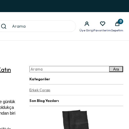
0
Üye Girişi
Favorilerim
Sepetim
Katın
Ara
Kategoriler
Erkek Çorap
Son Blog Yazıları
e günlük 
oldukça 
dan biri 