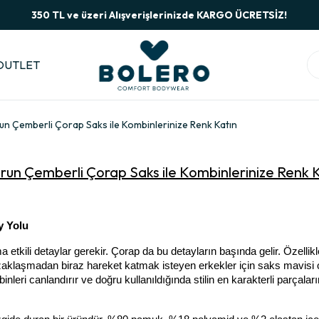
350 TL ve üzeri Alışverişlerinizde KARGO ÜCRETSİZ!
OUTLET
urun Çemberli Çorap Saks ile Kombinlerinize Renk Katın
Burun Çemberli Çorap Saks ile Kombinlerinize Renk 
y Yolu
etkili detaylar gerekir. Çorap da bu detayların başında gelir. Özellikl
uzaklaşmadan biraz hareket katmak isteyen erkekler için saks mavisi 
leri canlandırır ve doğru kullanıldığında stilin en karakterli parçaların