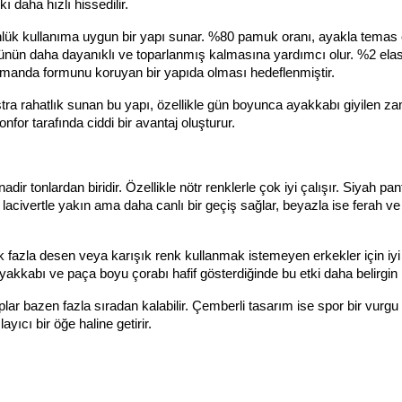
 daha hızlı hissedilir.
ük kullanıma uygun bir yapı sunar. %80 pamuk oranı, ayakla temas 
nün daha dayanıklı ve toparlanmış kalmasına yardımcı olur. %2 elast
amanda formunu koruyan bir yapıda olması hedeflenmiştir.
ra rahatlık sunan bu yapı, özellikle gün boyunca ayakkabı giyilen za
onfor tarafında ciddi bir avantaj oluşturur.
 tonlardan biridir. Özellikle nötr renklerle çok iyi çalışır. Siyah pant
 lacivertle yakın ama daha canlı bir geçiş sağlar, beyazla ise ferah ve 
fazla desen veya karışık renk kullanmak istemeyen erkekler için iyi b
yakkabı ve paça boyu çorabı hafif gösterdiğinde bu etki daha belirgin h
r bazen fazla sıradan kalabilir. Çemberli tasarım ise spor bir vurgu y
ıcı bir öğe haline getirir.