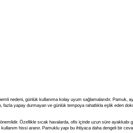
 önemli nedeni, günlük kullanıma kolay uyum sağlamalarıdır. Pamuk, a
an, fazla yapay durmayan ve günlük tempoya rahatlıkla eşlik eden doku
mlidir. Özellikle sıcak havalarda, ofis içinde uzun süre ayakkabı giy
 kullanım hissi aranır. Pamuklu yapı bu ihtiyaca daha dengeli bir cevap