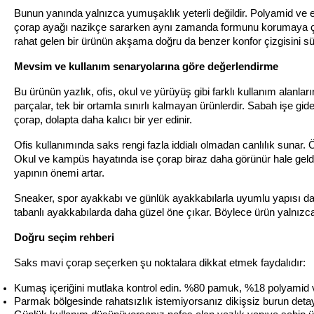
Bunun yanında yalnızca yumuşaklık yeterli değildir. Polyamid ve el
çorap ayağı nazikçe sararken aynı zamanda formunu korumaya çalışı
rahat gelen bir ürünün akşama doğru da benzer konfor çizgisini sü
Mevsim ve kullanım senaryolarına göre değerlendirme
Bu ürünün yazlık, ofis, okul ve yürüyüş gibi farklı kullanım alanla
parçalar, tek bir ortamla sınırlı kalmayan ürünlerdir. Sabah işe gider
çorap, dolapta daha kalıcı bir yer edinir.
Ofis kullanımında saks rengi fazla iddialı olmadan canlılık sunar.
Okul ve kampüs hayatında ise çorap biraz daha görünür hale geldiği
yapının önemi artar.
Sneaker, spor ayakkabı ve günlük ayakkabılarla uyumlu yapısı da ür
tabanlı ayakkabılarda daha güzel öne çıkar. Böylece ürün yalnızca bir
Doğru seçim rehberi
Saks mavi çorap seçerken şu noktalara dikkat etmek faydalıdır:
Kumaş içeriğini mutlaka kontrol edin. %80 pamuk, %18 polyamid ve
Parmak bölgesinde rahatsızlık istemiyorsanız dikişsiz burun deta