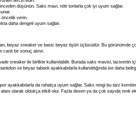
nleri tercih edin.
 önceden düşünün. Saks mavi, nötr tonlarla çok iyi uyum sağlar.
sunar.
öncelik verin.
lıkta daha dengeli uyum sağlar.
 jean, beyaz sneaker ve basic beyaz tişört üçlüsüdür. Bu görünümde ç
canlı bir sonuç alınır.
sade sneaker ile birlikte kullanılabilir. Burada saks mavisi, lacivertin iç
tolon ve beyaz tabanlı ayakkabılarla kullanıldığında ise daha belirgi
por ayakkabılarla da rahatça uyum sağlar. Saks rengi bu tarz kombinl
k alanı olarak oldukça etkili olur. Fazla desen ya da çok sayıda renk 