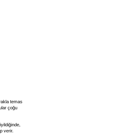
yakla temas 
lar çoğu 
ildiğinde, 
 verir.