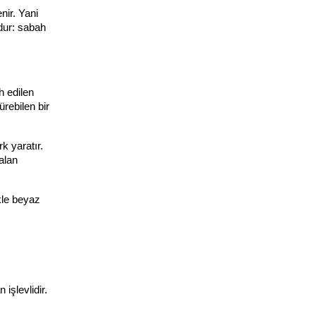
ir. Yani 
ur: sabah 
 edilen 
rebilen bir 
 yaratır. 
lan 
le beyaz 
işlevlidir.