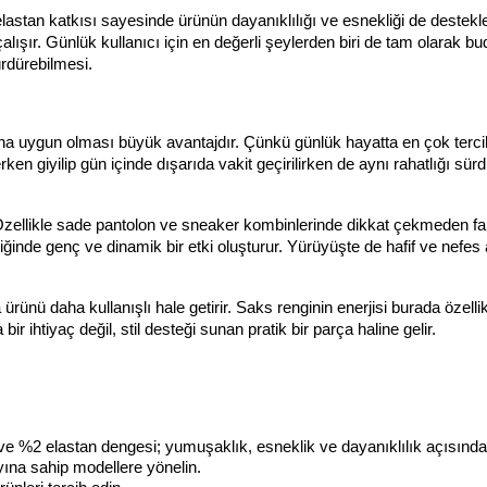
astan katkısı sayesinde ürünün dayanıklılığı ve esnekliği de desteklen
r. Günlük kullanıcı için en değerli şeylerden biri de tam olarak bud
rdürebilmesi.
rına uygun olması büyük avantajdır. Çünkü günlük hayatta en çok tercih
ken giyilip gün içinde dışarıda vakit geçirilirken de aynı rahatlığı sürdü
 Özellikle sade pantolon ve sneaker kombinlerinde dikkat çekmeden fark
nde genç ve dinamik bir etki oluşturur. Yürüyüşte de hafif ve nefes a
ünü daha kullanışlı hale getirir. Saks renginin enerjisi burada özellik
 ihtiyaç değil, stil desteği sunan pratik bir parça haline gelir.
 %2 elastan dengesi; yumuşaklık, esneklik ve dayanıklılık açısından 
yına sahip modellere yönelin.