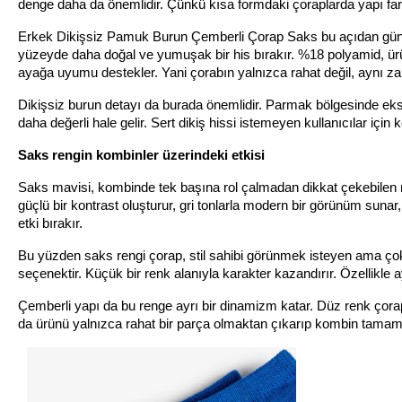
denge daha da önemlidir. Çünkü kısa formdaki çoraplarda yapı farkı
Erkek Dikişsiz Pamuk Burun Çemberli Çorap Saks bu açıdan günl
yüzeyde daha doğal ve yumuşak bir his bırakır. %18 polyamid, ürü
ayağa uyumu destekler. Yani çorabın yalnızca rahat değil, aynı z
Dikişsiz burun detayı da burada önemlidir. Parmak bölgesinde ekst
daha değerli hale gelir. Sert dikiş hissi istemeyen kullanıcılar için k
Saks rengin kombinler üzerindeki etkisi
Saks mavisi, kombinde tek başına rol çalmadan dikkat çekebilen nadir
güçlü bir kontrast oluşturur, gri tonlarla modern bir görünüm sunar,
etki bırakır.
Bu yüzden saks rengi çorap, stil sahibi görünmek isteyen ama çok 
seçenektir. Küçük bir renk alanıyla karakter kazandırır. Özellikle a
Çemberli yapı da bu renge ayrı bir dinamizm katar. Düz renk çorapla
da ürünü yalnızca rahat bir parça olmaktan çıkarıp kombin tamamlay