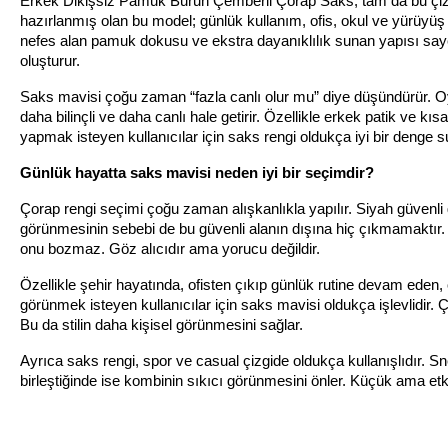
Erkek Dikişsiz Pamuk Burun Çemberli Çorap Saks, tam da bu çizg
hazırlanmış olan bu model; günlük kullanım, ofis, okul ve yürüyüş g
nefes alan pamuk dokusu ve ekstra dayanıklılık sunan yapısı sayesi
oluşturur.
Saks mavisi çoğu zaman “fazla canlı olur mu” diye düşündürür. O
daha bilinçli ve daha canlı hale getirir. Özellikle erkek patik ve k
yapmak isteyen kullanıcılar için saks rengi oldukça iyi bir denge s
Günlük hayatta saks mavisi neden iyi bir seçimdir?
Çorap rengi seçimi çoğu zaman alışkanlıkla yapılır. Siyah güvenli ge
görünmesinin sebebi de bu güvenli alanın dışına hiç çıkmamaktır. 
onu bozmaz. Göz alıcıdır ama yorucu değildir.
Özellikle şehir hayatında, ofisten çıkıp günlük rutine devam ede
görünmek isteyen kullanıcılar için saks mavisi oldukça işlevlidir. 
Bu da stilin daha kişisel görünmesini sağlar.
Ayrıca saks rengi, spor ve casual çizgide oldukça kullanışlıdır. S
birleştiğinde ise kombinin sıkıcı görünmesini önler. Küçük ama etkili