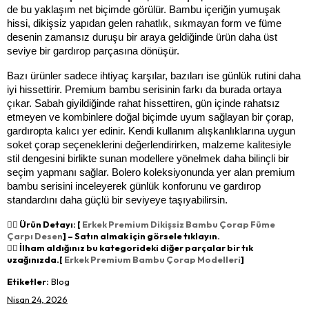
de bu yaklaşım net biçimde görülür. Bambu içeriğin yumuşak 
hissi, dikişsiz yapıdan gelen rahatlık, sıkmayan form ve füme 
desenin zamansız duruşu bir araya geldiğinde ürün daha üst 
seviye bir gardırop parçasına dönüşür.
Bazı ürünler sadece ihtiyaç karşılar, bazıları ise günlük rutini daha 
iyi hissettirir. Premium bambu serisinin farkı da burada ortaya 
çıkar. Sabah giyildiğinde rahat hissettiren, gün içinde rahatsız 
etmeyen ve kombinlere doğal biçimde uyum sağlayan bir çorap, 
gardıropta kalıcı yer edinir. Kendi kullanım alışkanlıklarına uygun 
soket çorap seçeneklerini değerlendirirken, malzeme kalitesiyle 
stil dengesini birlikte sunan modellere yönelmek daha bilinçli bir 
seçim yapmanı sağlar. Bolero koleksiyonunda yer alan premium 
bambu serisini inceleyerek günlük konforunu ve gardırop 
standardını daha güçlü bir seviyeye taşıyabilirsin.
👉🏻 Ürün Detayı: [
Erkek Premium Dikişsiz Bambu Çorap Füme
Çarpı Desen
] – Satın almak için görsele tıklayın.
👉🏻 İlham aldığınız bu kategorideki diğer parçalar bir tık
uzağınızda.[
Erkek Premium Bambu Çorap Modelleri
]
Etiketler:
Blog
Nisan 24, 2026