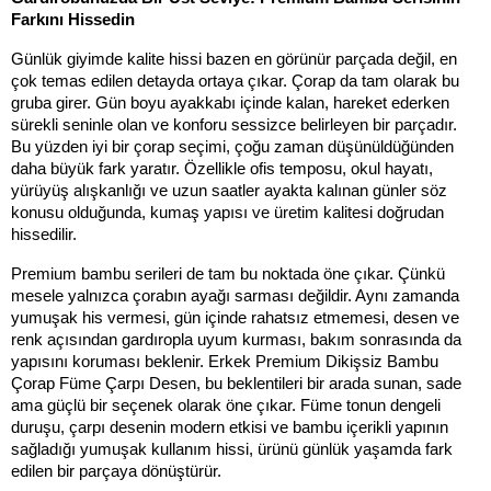
Farkını Hissedin
Günlük giyimde kalite hissi bazen en görünür parçada değil, en 
çok temas edilen detayda ortaya çıkar. Çorap da tam olarak bu 
gruba girer. Gün boyu ayakkabı içinde kalan, hareket ederken 
sürekli seninle olan ve konforu sessizce belirleyen bir parçadır. 
Bu yüzden iyi bir çorap seçimi, çoğu zaman düşünüldüğünden 
daha büyük fark yaratır. Özellikle ofis temposu, okul hayatı, 
yürüyüş alışkanlığı ve uzun saatler ayakta kalınan günler söz 
konusu olduğunda, kumaş yapısı ve üretim kalitesi doğrudan 
hissedilir.
Premium bambu serileri de tam bu noktada öne çıkar. Çünkü 
mesele yalnızca çorabın ayağı sarması değildir. Aynı zamanda 
yumuşak his vermesi, gün içinde rahatsız etmemesi, desen ve 
renk açısından gardıropla uyum kurması, bakım sonrasında da 
yapısını koruması beklenir. Erkek Premium Dikişsiz Bambu 
Çorap Füme Çarpı Desen, bu beklentileri bir arada sunan, sade 
ama güçlü bir seçenek olarak öne çıkar. Füme tonun dengeli 
duruşu, çarpı desenin modern etkisi ve bambu içerikli yapının 
sağladığı yumuşak kullanım hissi, ürünü günlük yaşamda fark 
edilen bir parçaya dönüştürür.