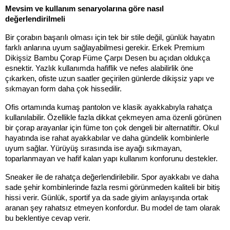
Mevsim ve kullanım senaryolarına göre nasıl 
değerlendirilmeli
Bir çorabın başarılı olması için tek bir stile değil, günlük hayatın 
farklı anlarına uyum sağlayabilmesi gerekir. Erkek Premium 
Dikişsiz Bambu Çorap Füme Çarpı Desen bu açıdan oldukça 
esnektir. Yazlık kullanımda hafiflik ve nefes alabilirlik öne 
çıkarken, ofiste uzun saatler geçirilen günlerde dikişsiz yapı ve 
sıkmayan form daha çok hissedilir.
Ofis ortamında kumaş pantolon ve klasik ayakkabıyla rahatça 
kullanılabilir. Özellikle fazla dikkat çekmeyen ama özenli görünen 
bir çorap arayanlar için füme ton çok dengeli bir alternatiftir. Okul 
hayatında ise rahat ayakkabılar ve daha gündelik kombinlerle 
uyum sağlar. Yürüyüş sırasında ise ayağı sıkmayan, 
toparlanmayan ve hafif kalan yapı kullanım konforunu destekler.
Sneaker ile de rahatça değerlendirilebilir. Spor ayakkabı ve daha 
sade şehir kombinlerinde fazla resmi görünmeden kaliteli bir bitiş 
hissi verir. Günlük, sportif ya da sade giyim anlayışında ortak 
aranan şey rahatsız etmeyen konfordur. Bu model de tam olarak 
bu beklentiye cevap verir.