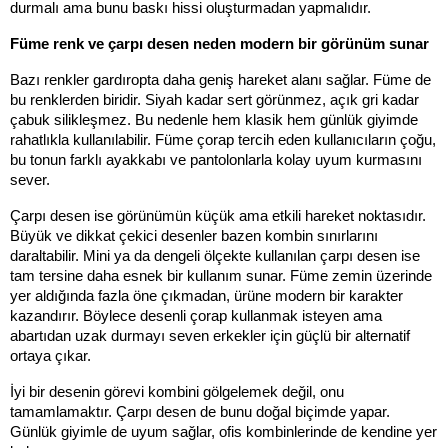
durmalı ama bunu baskı hissi oluşturmadan yapmalıdır.
Füme renk ve çarpı desen neden modern bir görünüm sunar
Bazı renkler gardıropta daha geniş hareket alanı sağlar. Füme de 
bu renklerden biridir. Siyah kadar sert görünmez, açık gri kadar 
çabuk silikleşmez. Bu nedenle hem klasik hem günlük giyimde 
rahatlıkla kullanılabilir. Füme çorap tercih eden kullanıcıların çoğu, 
bu tonun farklı ayakkabı ve pantolonlarla kolay uyum kurmasını 
sever.
Çarpı desen ise görünümün küçük ama etkili hareket noktasıdır. 
Büyük ve dikkat çekici desenler bazen kombin sınırlarını 
daraltabilir. Mini ya da dengeli ölçekte kullanılan çarpı desen ise 
tam tersine daha esnek bir kullanım sunar. Füme zemin üzerinde 
yer aldığında fazla öne çıkmadan, ürüne modern bir karakter 
kazandırır. Böylece desenli çorap kullanmak isteyen ama 
abartıdan uzak durmayı seven erkekler için güçlü bir alternatif 
ortaya çıkar.
İyi bir desenin görevi kombini gölgelemek değil, onu 
tamamlamaktır. Çarpı desen de bunu doğal biçimde yapar. 
Günlük giyimle de uyum sağlar, ofis kombinlerinde de kendine yer 