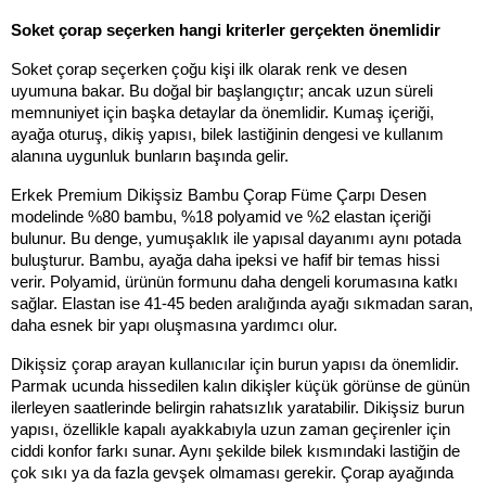
Soket çorap seçerken hangi kriterler gerçekten önemlidir
Soket çorap seçerken çoğu kişi ilk olarak renk ve desen 
uyumuna bakar. Bu doğal bir başlangıçtır; ancak uzun süreli 
memnuniyet için başka detaylar da önemlidir. Kumaş içeriği, 
ayağa oturuş, dikiş yapısı, bilek lastiğinin dengesi ve kullanım 
alanına uygunluk bunların başında gelir.
Erkek Premium Dikişsiz Bambu Çorap Füme Çarpı Desen 
modelinde %80 bambu, %18 polyamid ve %2 elastan içeriği 
bulunur. Bu denge, yumuşaklık ile yapısal dayanımı aynı potada 
buluşturur. Bambu, ayağa daha ipeksi ve hafif bir temas hissi 
verir. Polyamid, ürünün formunu daha dengeli korumasına katkı 
sağlar. Elastan ise 41-45 beden aralığında ayağı sıkmadan saran, 
daha esnek bir yapı oluşmasına yardımcı olur.
Dikişsiz çorap arayan kullanıcılar için burun yapısı da önemlidir. 
Parmak ucunda hissedilen kalın dikişler küçük görünse de günün 
ilerleyen saatlerinde belirgin rahatsızlık yaratabilir. Dikişsiz burun 
yapısı, özellikle kapalı ayakkabıyla uzun zaman geçirenler için 
ciddi konfor farkı sunar. Aynı şekilde bilek kısmındaki lastiğin de 
çok sıkı ya da fazla gevşek olmaması gerekir. Çorap ayağında 