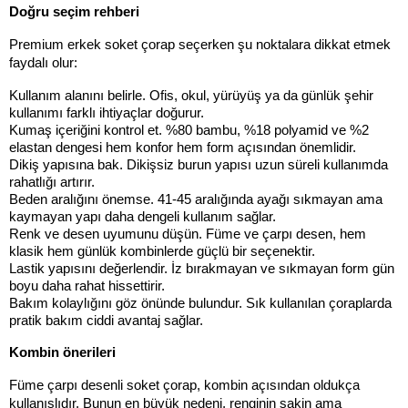
Doğru seçim rehberi
Premium erkek soket çorap seçerken şu noktalara dikkat etmek 
faydalı olur:
Kullanım alanını belirle. Ofis, okul, yürüyüş ya da günlük şehir 
kullanımı farklı ihtiyaçlar doğurur.
Kumaş içeriğini kontrol et. %80 bambu, %18 polyamid ve %2 
elastan dengesi hem konfor hem form açısından önemlidir.
Dikiş yapısına bak. Dikişsiz burun yapısı uzun süreli kullanımda 
rahatlığı artırır.
Beden aralığını önemse. 41-45 aralığında ayağı sıkmayan ama 
kaymayan yapı daha dengeli kullanım sağlar.
Renk ve desen uyumunu düşün. Füme ve çarpı desen, hem 
klasik hem günlük kombinlerde güçlü bir seçenektir.
Lastik yapısını değerlendir. İz bırakmayan ve sıkmayan form gün 
boyu daha rahat hissettirir.
Bakım kolaylığını göz önünde bulundur. Sık kullanılan çoraplarda 
pratik bakım ciddi avantaj sağlar.
Kombin önerileri
Füme çarpı desenli soket çorap, kombin açısından oldukça 
kullanışlıdır. Bunun en büyük nedeni, renginin sakin ama 