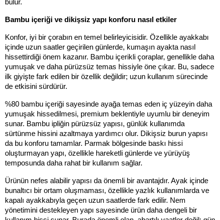
bulur.
Bambu içeriği ve dikişsiz yapı konforu nasıl etkiler
Konfor, iyi bir çorabın en temel belirleyicisidir. Özellikle ayakkabı 
içinde uzun saatler geçirilen günlerde, kumaşın ayakta nasıl 
hissettirdiği önem kazanır. Bambu içerikli çoraplar, genellikle daha 
yumuşak ve daha pürüzsüz temas hissiyle öne çıkar. Bu, sadece 
ilk giyişte fark edilen bir özellik değildir; uzun kullanım sürecinde 
de etkisini sürdürür.
%80 bambu içeriği sayesinde ayağa temas eden iç yüzeyin daha 
yumuşak hissedilmesi, premium beklentiyle uyumlu bir deneyim 
sunar. Bambu ipliğin pürüzsüz yapısı, günlük kullanımda 
sürtünme hissini azaltmaya yardımcı olur. Dikişsiz burun yapısı 
da bu konforu tamamlar. Parmak bölgesinde baskı hissi 
oluşturmayan yapı, özellikle hareketli günlerde ve yürüyüş 
temposunda daha rahat bir kullanım sağlar.
Ürünün nefes alabilir yapısı da önemli bir avantajdır. Ayak içinde 
bunaltıcı bir ortam oluşmaması, özellikle yazlık kullanımlarda ve 
kapalı ayakkabıyla geçen uzun saatlerde fark edilir. Nem 
yönetimini destekleyen yapı sayesinde ürün daha dengeli bir 
kullanım hissi sunar. Burada önemli olan, abartılı vaatler değil; gün 