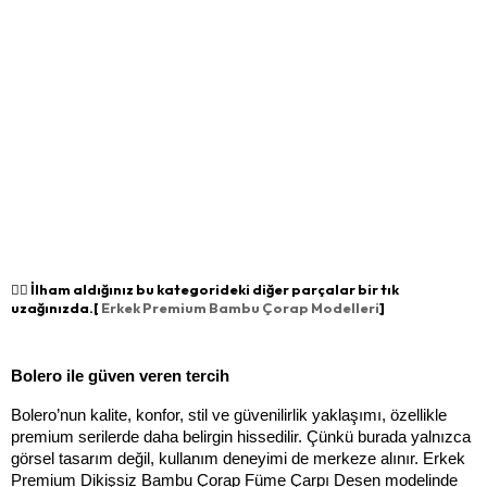
👉🏻 İlham aldığınız bu kategorideki diğer parçalar bir tık
uzağınızda.[
Erkek Premium Bambu Çorap Modelleri
]
Bolero ile güven veren tercih
Bolero’nun kalite, konfor, stil ve güvenilirlik yaklaşımı, özellikle 
premium serilerde daha belirgin hissedilir. Çünkü burada yalnızca 
görsel tasarım değil, kullanım deneyimi de merkeze alınır. Erkek 
Premium Dikişsiz Bambu Çorap Füme Çarpı Desen modelinde 