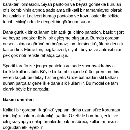
karakterli olmasıdır. Siyah pantolon ve beyaz gömlekle kurulan 
ofis kombininin altında sade ama dikkatli bir tamamlayıcı olarak 
kullanılabilir. Lacivert kumaş pantolon ve koyu loafer ile birlikte 
tercih edildiğinde de dengeli bir görünüm sunar.
Daha günlük bir kullanım için açık gri chino pantolon, basic tişört 
ve beyaz sneaker ile iyi bir eşleşme oluşturur. Burada çorabın 
desenli olması görünümü boğmaz; tam tersine küçük bir derinlik 
kazandırır. Füme ton, bej, lacivert, siyah, beyaz ve antrasit gibi 
pek çok nötr renkle rahatça çalışır.
Sportif tarafta ise jogger pantolon ve sade spor ayakkabıyla 
birlikte kullanılabilir. Böyle bir kombin içinde ürün, premium his 
veren küçük bir detay haline gelir. Göze batmadan stil katkısı 
sunan parçalar genellikle daha sık kullanılır. Bu model de tam 
olarak böyle bir parçadır.
Bakım önerileri
Kaliteli bir çorabın ilk günkü yapısını daha uzun süre koruması 
için doğru bakım alışkanlığı şarttır. Özellikle bambu içerikli ve 
dikişsiz yapıya sahip ürünlerde bakım süreci, kullanım hissini 
doğrudan etkileyebilir.