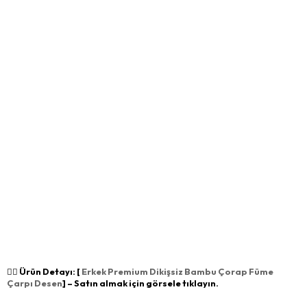
👉🏻 Ürün Detayı: [
Erkek Premium Dikişsiz Bambu Çorap Füme
Çarpı Desen
] – Satın almak için görsele tıklayın.