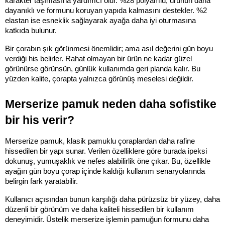
karakter taşımasına yardımcı olur. %28 polyamid, ürünün daha 
dayanıklı ve formunu koruyan yapıda kalmasını destekler. %2 
elastan ise esneklik sağlayarak ayağa daha iyi oturmasına 
katkıda bulunur.
Bir çorabın şık görünmesi önemlidir; ama asıl değerini gün boyu 
verdiği his belirler. Rahat olmayan bir ürün ne kadar güzel 
görünürse görünsün, günlük kullanımda geri planda kalır. Bu 
yüzden kalite, çorapta yalnızca görünüş meselesi değildir.
Merserize pamuk neden daha sofistike 
bir his verir?
Merserize pamuk, klasik pamuklu çoraplardan daha rafine 
hissedilen bir yapı sunar. Verilen özelliklere göre burada ipeksi 
dokunuş, yumuşaklık ve nefes alabilirlik öne çıkar. Bu, özellikle 
ayağın gün boyu çorap içinde kaldığı kullanım senaryolarında 
belirgin fark yaratabilir.
Kullanıcı açısından bunun karşılığı daha pürüzsüz bir yüzey, daha 
düzenli bir görünüm ve daha kaliteli hissedilen bir kullanım 
deneyimidir. Üstelik merserize işlemin pamuğun formunu daha 