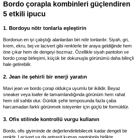
Bordo çorapla kombinleri güçlendiren 
5 etkili ipucu
1. Bordoyu nötr tonlarla eşleştirin
Bordonun en iyi çalıştığı alanlardan biri nötr tonlardır. Siyah, gri, 
krem, ekru, bej ve lacivert gibi renklerle bir araya geldiğinde hem 
öne çıkar hem de dengeyi bozmaz. Özellikle siyah pantolon ve 
bordo çorap birleşimi, küçük bir dokunuşla görünümü daha bilinçli 
hale getirebilir.
2. Jean ile şehirli bir enerji yaratın
Mavi jean ve bordo çorap oldukça uyumlu bir ikilidir. Beyaz 
sneaker veya loafer ile tamamlandığında görünüm hem rahat 
hem stil sahibi olur. Günlük şehir temposunda fazla çaba 
harcamadan farklı görünmek isteyenler için güçlü bir formüldür.
3. Ofis stilinde kontrollü vurgu kullanın
Bordo, ofis giyiminde de değerlendirilebilecek kadar dengeli bir 
renktir. Lacivert ya da antrasit kumaş pantolonla birlikte 