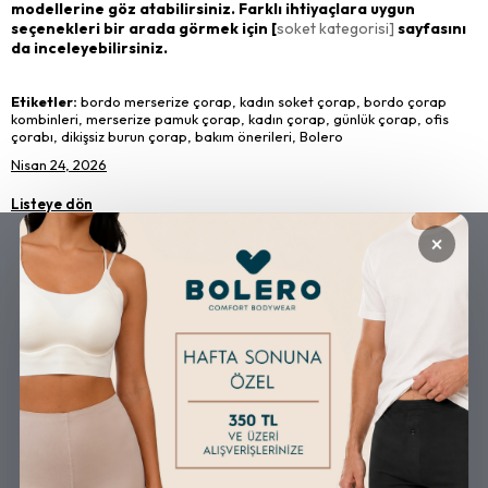
modellerine göz atabilirsiniz. Farklı ihtiyaçlara uygun
seçenekleri bir arada görmek için [
soket kategorisi]
sayfasını
da inceleyebilirsiniz.
Etiketler:
bordo merserize çorap, kadın soket çorap, bordo çorap
kombinleri, merserize pamuk çorap, kadın çorap, günlük çorap, ofis
çorabı, dikişsiz burun çorap, bakım önerileri, Bolero
Nisan 24, 2026
Listeye dön
×
GÜVENLİ ALIŞVERİŞ
ÜCRETSİZ KARGO
ALTERNATİF ÖDEME
KOLAY İADE & DEĞİŞİM
İMKANLARI