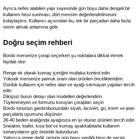
Ayrıca nefes alabilen yapı sayesinde gün boyu daha dengeli bir 
kullanım hissi sunması, dört mevsim değerlendirilmesini 
kolaylaştırır. Kullanıcı açısından bu, tek bir parçadan daha fazla 
verim almak anlamına gelir.
Doğru seçim rehberi
Bordo merserize çorap seçerken şu noktalara dikkat etmek 
faydalı olur:
Renge ek olarak kumaş içeriğini mutlaka kontrol edin
Yüksek merserize pamuk oranı olan ürünleri önceliklendirin
Günlük kullanım için nefes alan ve ayağı sıkmayan yapıları tercih 
edin
Dikişsiz burun detayı olan modelleri değerlendirin
Tüylenmeyen ve formunu koruyan çorapları seçin
Bordo tonunun gardırobunuzdaki siyah, lacivert, gri, krem ve jean 
parçalarla uyumunu düşünün
36-40 beden aralığında ayağınıza en iyi oturan ürünleri tercih edin
Sneaker, loafer, kısa bot ve kumaş ayakkabılarla kullanım 
senaryolarını göz önünde bulundurun
Yalnızca renge değil, ürünün gün boyu verdiği hissi de seçim 