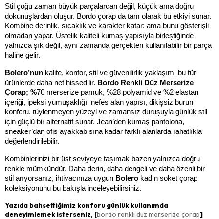
Stil çoğu zaman büyük parçalardan değil, küçük ama doğru 
dokunuşlardan oluşur. Bordo çorap da tam olarak bu etkiyi sunar. 
Kombine derinlik, sıcaklık ve karakter katar; ama bunu gösterişli 
olmadan yapar. Üstelik kaliteli kumaş yapısıyla birleştiğinde 
yalnızca şık değil, aynı zamanda gerçekten kullanılabilir bir parça 
haline gelir.
Bolero’nun 
kalite, konfor, stil ve güvenilirlik yaklaşımı bu tür 
ürünlerde daha net hissedilir. 
Bordo Renkli Düz Merserize 
Çorap; %
70 merserize pamuk, %28 polyamid ve %2 elastan 
içeriği, ipeksi yumuşaklığı, nefes alan yapısı, dikişsiz burun 
konforu, tüylenmeyen yüzeyi ve zamansız duruşuyla günlük stil 
için güçlü bir alternatif sunar. Jean’den kumaş pantolona, 
sneaker’dan ofis ayakkabısına kadar farklı alanlarda rahatlıkla 
değerlendirilebilir.
Kombinlerinizi bir üst seviyeye taşımak bazen yalnızca doğru 
renkle mümkündür. Daha derin, daha dengeli ve daha özenli bir 
stil arıyorsanız, ihtiyacınıza uygun 
Bolero 
kadın soket çorap 
koleksiyonunu bu bakışla inceleyebilirsiniz.
Yazıda bahsettiğimiz konforu günlük kullanımda
deneyimlemek isterseniz, [
bordo renkli düz merserize çorap
]