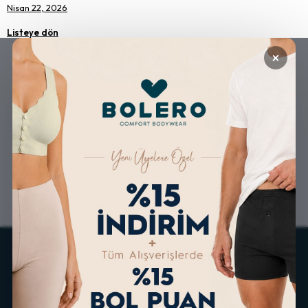
Nisan 22, 2026
Listeye dön
×
GÜVENLİ ALIŞVERİŞ
ÜCRETSİZ KARGO
ALTERNATİF ÖDEME
KOLAY İADE & DEĞİŞİM
İMKANLARI