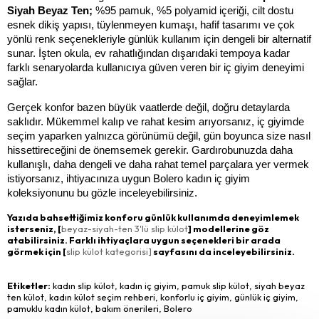
Siyah Beyaz Ten; 
%95 pamuk, %5 polyamid içeriği, cilt dostu 
esnek dikiş yapısı, tüylenmeyen kumaşı, hafif tasarımı ve çok 
yönlü renk seçenekleriyle günlük kullanım için dengeli bir alternatif 
sunar. İşten okula, ev rahatlığından dışarıdaki tempoya kadar 
farklı senaryolarda kullanıcıya güven veren bir iç giyim deneyimi 
sağlar.
Gerçek konfor bazen büyük vaatlerde değil, doğru detaylarda 
saklıdır. Mükemmel kalıp ve rahat kesim arıyorsanız, iç giyimde 
seçim yaparken yalnızca görünümü değil, gün boyunca size nasıl 
hissettireceğini de önemsemek gerekir. Gardırobunuzda daha 
kullanışlı, daha dengeli ve daha rahat temel parçalara yer vermek 
istiyorsanız, ihtiyacınıza uygun Bolero kadın iç giyim 
koleksiyonunu bu gözle inceleyebilirsiniz.
Yazıda bahsettiğimiz konforu günlük kullanımda deneyimlemek
isterseniz, [
beyaz-siyah-ten 3'lü slip külot
] modellerine göz
atabilirsiniz. Farklı ihtiyaçlara uygun seçenekleri bir arada
görmek için [
slip külot kategorisi]
sayfasını da inceleyebilirsiniz.
Etiketler:
kadın slip külot, kadın iç giyim, pamuk slip külot, siyah beyaz
ten külot, kadın külot seçim rehberi, konforlu iç giyim, günlük iç giyim,
pamuklu kadın külot, bakım önerileri, Bolero