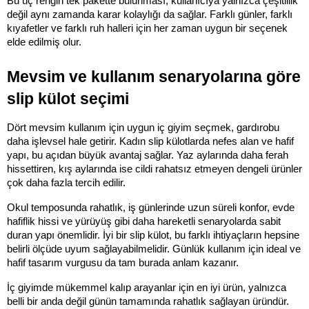
Bu üç rengin tek pakette bulunması, kullanıcıya yalnızca çeşitlilik 
değil aynı zamanda karar kolaylığı da sağlar. Farklı günler, farklı 
kıyafetler ve farklı ruh halleri için her zaman uygun bir seçenek 
elde edilmiş olur.
Mevsim ve kullanım senaryolarına göre 
slip külot seçimi
Dört mevsim kullanım için uygun iç giyim seçmek, gardırobu 
daha işlevsel hale getirir. Kadın slip külotlarda nefes alan ve hafif 
yapı, bu açıdan büyük avantaj sağlar. Yaz aylarında daha ferah 
hissettiren, kış aylarında ise cildi rahatsız etmeyen dengeli ürünler 
çok daha fazla tercih edilir.
Okul temposunda rahatlık, iş günlerinde uzun süreli konfor, evde 
hafiflik hissi ve yürüyüş gibi daha hareketli senaryolarda sabit 
duran yapı önemlidir. İyi bir slip külot, bu farklı ihtiyaçların hepsine 
belirli ölçüde uyum sağlayabilmelidir. Günlük kullanım için ideal ve 
hafif tasarım vurgusu da tam burada anlam kazanır.
İç giyimde mükemmel kalıp arayanlar için en iyi ürün, yalnızca 
belli bir anda değil günün tamamında rahatlık sağlayan üründür. 