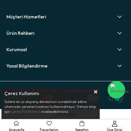
Müşteri Hizmetleri
Ürün Rehberi
Kurumsal
Yasal Bilgilendirme
© 2025 Bolero - Tüm Hakları Saklıdır.
Çerez Kullanımı
Sizlere en iyi alışveriş deneyimini sunabilmek adına
sitemizde çerezler(cookies) kullanmaktayız. Detaylı bilgi
için
Çerez Politikamızı
inceleyebilirsiniz.
Anasayfa
Favorilerim
Sepetim
Üye Girişi