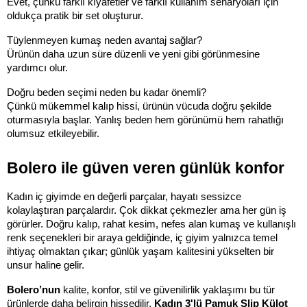
Evet, çünkü farklı kıyafetler ve farklı kullanım senaryoları için 
oldukça pratik bir set oluşturur.
Tüylenmeyen kumaş neden avantaj sağlar?
Ürünün daha uzun süre düzenli ve yeni gibi görünmesine 
yardımcı olur.
Doğru beden seçimi neden bu kadar önemli?
Çünkü mükemmel kalıp hissi, ürünün vücuda doğru şekilde 
oturmasıyla başlar. Yanlış beden hem görünümü hem rahatlığı 
olumsuz etkileyebilir.
Bolero ile güven veren günlük konfor
Kadın iç giyimde en değerli parçalar, hayatı sessizce 
kolaylaştıran parçalardır. Çok dikkat çekmezler ama her gün iş 
görürler. Doğru kalıp, rahat kesim, nefes alan kumaş ve kullanışlı 
renk seçenekleri bir araya geldiğinde, iç giyim yalnızca temel 
ihtiyaç olmaktan çıkar; günlük yaşam kalitesini yükselten bir 
unsur haline gelir.
Bolero’nun 
kalite, konfor, stil ve güvenilirlik yaklaşımı bu tür 
ürünlerde daha belirgin hissedilir. 
Kadın 3'lü Pamuk Slip Külot 