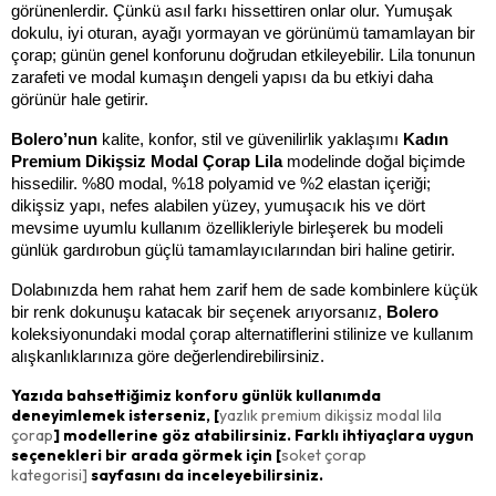
görünenlerdir. Çünkü asıl farkı hissettiren onlar olur. Yumuşak 
dokulu, iyi oturan, ayağı yormayan ve görünümü tamamlayan bir 
çorap; günün genel konforunu doğrudan etkileyebilir. Lila tonunun 
zarafeti ve modal kumaşın dengeli yapısı da bu etkiyi daha 
görünür hale getirir.
Bolero’nun 
kalite, konfor, stil ve güvenilirlik yaklaşımı 
Kadın 
Premium Dikişsiz Modal Çorap Lila 
modelinde doğal biçimde 
hissedilir. %80 modal, %18 polyamid ve %2 elastan içeriği; 
dikişsiz yapı, nefes alabilen yüzey, yumuşacık his ve dört 
mevsime uyumlu kullanım özellikleriyle birleşerek bu modeli 
günlük gardırobun güçlü tamamlayıcılarından biri haline getirir.
Dolabınızda hem rahat hem zarif hem de sade kombinlere küçük 
bir renk dokunuşu katacak bir seçenek arıyorsanız, 
Bolero 
koleksiyonundaki modal çorap alternatiflerini stilinize ve kullanım 
alışkanlıklarınıza göre değerlendirebilirsiniz.
Yazıda bahsettiğimiz konforu günlük kullanımda
deneyimlemek isterseniz, [
yazlık premium dikişsiz modal lila
çorap
] modellerine göz atabilirsiniz. Farklı ihtiyaçlara uygun
seçenekleri bir arada görmek için [
soket çorap
kategorisi]
sayfasını da inceleyebilirsiniz.