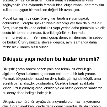
yüksek olması da ayakların daha rahat hissetmesine katkı 
sağlayabilir. Yaz aylarında ferahlık hissi oluşturması, dört mevsim 
kullanıma uygun bir modelde değerli bir avantajdır.
Modal kumaşın bir diğer öne çıkan tarafı ise yumuşacık 
dokusudur. Çorapta “ipeksi” hissin arandığı yer tam da burasıdır. 
Sert, kalın ya da kaba dokulu bir yapı yerine daha pürüzsüz ve cilt 
dostu bir temas sunması, özellikle günlük kullanımda 
memnuniyeti artırır. Yeni nesil çorap deneyimi denmesinin sebebi 
de budur: Ürün yalnızca işlevsel değildir, aynı zamanda daha 
rafine bir kullanım hissi sunar.
Dikişsiz yapı neden bu kadar önemli?
Dikişsiz çorap ifadesi bazen yalnızca teknik bir özellik gibi 
algılanır. Oysa kullanıcı açısından çok somut bir fark yaratır. 
Parmak bölgesinde hissedilen dikiş hattı, gün içinde küçük ama 
sürekli bir rahatsızlık oluşturabilir. Özellikle kapalı ayakkabı 
içinde, uzun yürüyüşlerde, okulda ya da ofiste geçirilen saatlerde 
bu detay daha belirgin hale gelir.
Dikişsiz yapı, ürünün ayağa daha uyumlu oturmasına yardımcı 
olur. Çorap ayakkabı içinde daha doğal hissedilir. Bu da çorabın 