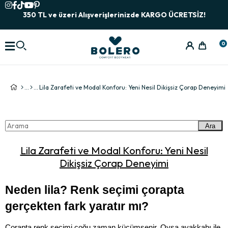
350 TL ve üzeri Alışverişlerinizde KARGO ÜCRETSİZ!
0
Lila Zarafeti ve Modal Konforu: Yeni Nesil Dikişsiz Çorap Deneyimi
Ara
Lila Zarafeti ve Modal Konforu: Yeni Nesil
Dikişsiz Çorap Deneyimi
Neden lila? Renk seçimi çorapta 
gerçekten fark yaratır mı?
Çorapta renk seçimi çoğu zaman küçümsenir. Oysa ayakkabı ile 