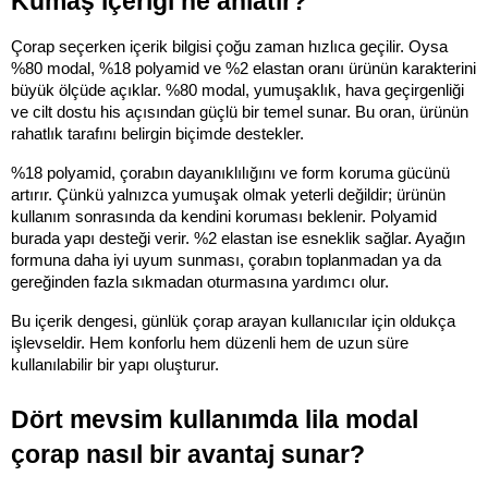
Kumaş içeriği ne anlatır?
Çorap seçerken içerik bilgisi çoğu zaman hızlıca geçilir. Oysa 
%80 modal, %18 polyamid ve %2 elastan oranı ürünün karakterini 
büyük ölçüde açıklar. %80 modal, yumuşaklık, hava geçirgenliği 
ve cilt dostu his açısından güçlü bir temel sunar. Bu oran, ürünün 
rahatlık tarafını belirgin biçimde destekler.
%18 polyamid, çorabın dayanıklılığını ve form koruma gücünü 
artırır. Çünkü yalnızca yumuşak olmak yeterli değildir; ürünün 
kullanım sonrasında da kendini koruması beklenir. Polyamid 
burada yapı desteği verir. %2 elastan ise esneklik sağlar. Ayağın 
formuna daha iyi uyum sunması, çorabın toplanmadan ya da 
gereğinden fazla sıkmadan oturmasına yardımcı olur.
Bu içerik dengesi, günlük çorap arayan kullanıcılar için oldukça 
işlevseldir. Hem konforlu hem düzenli hem de uzun süre 
kullanılabilir bir yapı oluşturur.
Dört mevsim kullanımda lila modal 
çorap nasıl bir avantaj sunar?