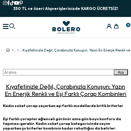
350 TL ve üzeri Alışverişlerinizde KARGO ÜCRETSİZ!
0
Ara
Kıyafetinizle Değil, Çorabınızla Konuşun: Yazın
En Enerjik Renkli ve Eşi Farklı Çorap Kombinleri
Kadın soket çorap seçerken eşi farklı modellerde kritik kriterler
Eşi farklı çoraplar eğlenceli görünür ama gün boyu konforu da
taşıması gerekir. Kadın soket çorap kategorisinde seçim
yaparken şu kriterler kombinin kadar rahatlığını da belirler: