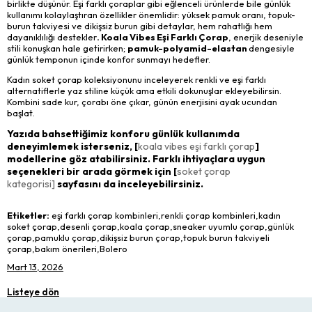
birlikte düşünür. Eşi farklı çoraplar gibi eğlenceli ürünlerde bile günlük
kullanımı kolaylaştıran özellikler önemlidir: yüksek pamuk oranı, topuk-
burun takviyesi ve dikişsiz burun gibi detaylar, hem rahatlığı hem
dayanıklılığı destekler
. Koala Vibes Eşi Farklı Çorap
, enerjik deseniyle
stili konuşkan hale getirirken;
pamuk-polyamid-elastan
dengesiyle
günlük temponun içinde konfor sunmayı hedefler.
Kadın soket çorap koleksiyonunu inceleyerek renkli ve eşi farklı
alternatiflerle yaz stiline küçük ama etkili dokunuşlar ekleyebilirsin.
Kombini sade kur, çorabı öne çıkar, günün enerjisini ayak ucundan
başlat.
Yazıda bahsettiğimiz konforu günlük kullanımda
deneyimlemek isterseniz, [
koala vibes eşi farklı çorap
]
modellerine göz atabilirsiniz. Farklı ihtiyaçlara uygun
seçenekleri bir arada görmek için [
soket çorap
kategorisi]
sayfasını da inceleyebilirsiniz.
Etiketler:
eşi farklı çorap kombinleri,renkli çorap kombinleri,kadın
soket çorap,desenli çorap,koala çorap,sneaker uyumlu çorap,günlük
çorap,pamuklu çorap,dikişsiz burun çorap,topuk burun takviyeli
çorap,bakım önerileri,Bolero
Mart 13, 2026
Listeye dön