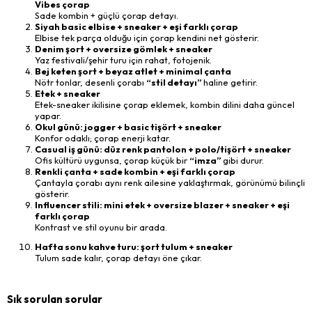
Vibes çorap
Sade kombin + güçlü çorap detayı.
Siyah basic elbise + sneaker + eşi farklı çorap
Elbise tek parça olduğu için çorap kendini net gösterir.
Denim şort + oversize gömlek + sneaker
Yaz festivali/şehir turu için rahat, fotojenik.
Bej keten şort + beyaz atlet + minimal çanta
Nötr tonlar, desenli çorabı
“stil detayı”
haline getirir.
Etek + sneaker
Etek-sneaker ikilisine çorap eklemek, kombin dilini daha güncel
yapar.
Okul günü: jogger + basic tişört + sneaker
Konfor odaklı; çorap enerji katar.
Casual iş günü: düz renk pantolon + polo/tişört + sneaker
Ofis kültürü uygunsa, çorap küçük bir
“imza”
gibi durur.
Renkli çanta + sade kombin + eşi farklı çorap
Çantayla çorabı aynı renk ailesine yaklaştırmak, görünümü bilinçli
gösterir.
Influencer stili: mini etek + oversize blazer + sneaker + eşi
farklı çorap
Kontrast ve stil oyunu bir arada.
Hafta sonu kahve turu: şort tulum + sneaker
Tulum sade kalır, çorap detayı öne çıkar.
Sık sorulan sorular