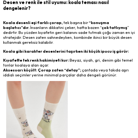
Desen ve renk ile stil uyumu: koala teması nasıl
dengelenir?
Koala desenli eşi farklı çorap,
tek başına bir
“konuşma
başlatıcı”dır.
İnsanların dikkatini çeker, hatta bazen “
çok tatlıymış
”
dedirtir. Bu yüzden kıyafetin geri kalanını sade tutmak çoğu zaman en iyi
stratejidir. Desen zaten sahnedeyken, kombinde ikinci bir büyük desen
kullanmak gereksiz kalabilir.
Koala gibi karakter desenlerini taşırken iki küçük ipucu iş görür:
Kıyafette tek renk hakimiyeti kur:
Beyaz, siyah, gri, denim gibi temel
tonlar koalaya alan açar.
Aksesuarı küçült: Çorap zaten “detay”;
çantada veya takıda aşırı
iddialı seçimler yerine minimal parçalar daha dengeli görünür.