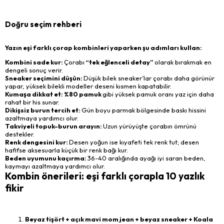
Doğru seçim rehberi
Yazın eşi farklı çorap kombinleri yaparken şu adımları kullan:
Kombini sade kur:
Çorabı
“tek eğlenceli detay”
olarak bırakmak en
dengeli sonuç verir.
Sneaker seçimini düşün:
Düşük bilek sneaker’lar çorabı daha görünür
yapar, yüksek bilekli modeller deseni kısmen kapatabilir.
Kumaşa dikkat et: %80 pamuk
gibi yüksek pamuk oranı yaz için daha
rahat bir his sunar.
Dikişsiz burun tercih et:
Gün boyu parmak bölgesinde baskı hissini
azaltmaya yardımcı olur.
Takviyeli topuk-burun arayın:
Uzun yürüyüşte çorabın ömrünü
destekler.
Renk dengesini kur:
Desen yoğun ise kıyafeti tek renk tut; desen
hafifse aksesuarla küçük bir renk bağı kur.
Beden uyumunu kaçırma:
36-40 aralığında ayağı iyi saran beden,
kaymayı azaltmaya yardımcı olur.
Kombin önerileri: eşi farklı çorapla 10 yazlık
fikir
Beyaz tişört + açık mavi mom jean + beyaz sneaker + Koala