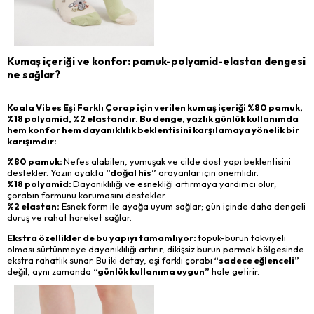
Kumaş içeriği ve konfor: pamuk-polyamid-elastan dengesi
ne sağlar?
Koala Vibes Eşi Farklı Çorap için verilen kumaş içeriği %80 pamuk,
%18 polyamid, %2 elastandır. Bu denge, yazlık günlük kullanımda
hem konfor hem dayanıklılık beklentisini karşılamaya yönelik bir
karışımdır:
%80 pamuk:
Nefes alabilen, yumuşak ve cilde dost yapı beklentisini
destekler. Yazın ayakta
“doğal his”
arayanlar için önemlidir.
%18 polyamid:
Dayanıklılığı ve esnekliği artırmaya yardımcı olur;
çorabın formunu korumasını destekler.
%2 elastan:
Esnek form ile ayağa uyum sağlar; gün içinde daha dengeli
duruş ve rahat hareket sağlar.
Ekstra özellikler de bu yapıyı tamamlıyor:
topuk-burun takviyeli
olması sürtünmeye dayanıklılığı artırır, dikişsiz burun parmak bölgesinde
ekstra rahatlık sunar. Bu iki detay, eşi farklı çorabı
“sadece eğlenceli”
değil, aynı zamanda
“günlük kullanıma uygun”
hale getirir.