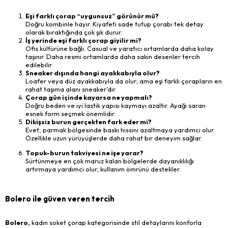
Eşi farklı çorap “uygunsuz” görünür mü?
Doğru kombinle hayır. Kıyafeti sade tutup çorabı tek detay
olarak bıraktığında çok şık durur.
İş yerinde eşi farklı çorap giyilir mi?
Ofis kültürüne bağlı. Casual ve yaratıcı ortamlarda daha kolay
taşınır. Daha resmi ortamlarda daha sakin desenler tercih
edilebilir.
Sneaker dışında hangi ayakkabıyla olur?
Loafer veya düz ayakkabıyla da olur; ama eşi farklı çorapların en
rahat taşıma alanı sneaker’dır.
Çorap gün içinde kayarsa ne yapmalı?
Doğru beden ve iyi lastik yapısı kaymayı azaltır. Ayağı saran
esnek form seçmek önemlidir.
Dikişsiz burun gerçekten fark eder mi?
Evet, parmak bölgesinde baskı hissini azaltmaya yardımcı olur.
Özellikle uzun yürüyüşlerde daha rahat bir deneyim sağlar.
Topuk-burun takviyesi ne işe yarar?
Sürtünmeye en çok maruz kalan bölgelerde dayanıklılığı
artırmaya yardımcı olur; kullanım ömrünü destekler.
Bolero ile güven veren tercih
Bolero,
kadın soket çorap kategorisinde stil detaylarını konforla