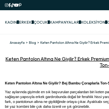
KADIN
ERKEK
ÇOCUK
KAMPANYALAR
KOLEKSİYON
Anasayfa
Blog
Keten Pantolon Altına Ne Giyilir? Erkek Pre
Keten Pantolon Altına Ne Giyilir? Erkek Premiu
Ton
Keten Pantolon Altına Ne Giyilir? Bej Bambu Çoraplarla Ton-
Yaz aylarında giyimde en sık başvurulan parçalardan biri keten pan
sağlayan yapısıyla erkek gardırobunda doğal bir ferahlık hissi ya
fark, o pantolonun altına ne giyildiğinde ortaya çıkar. Ayakkabı s
bir yaz kombini bile çok daha özenli ve şık görünebilir.