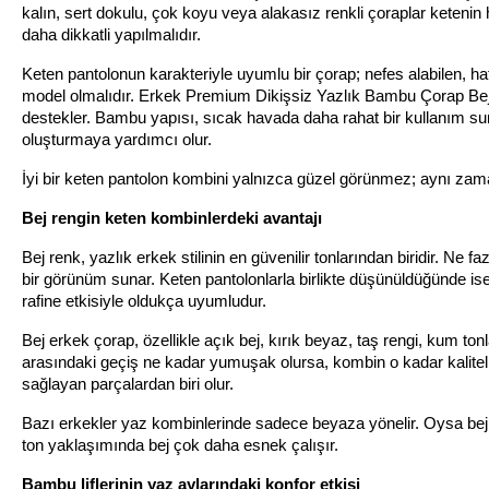
kalın, sert dokulu, çok koyu veya alakasız renkli çoraplar ketenin 
daha dikkatli yapılmalıdır.
Keten pantolonun karakteriyle uyumlu bir çorap; nefes alabilen, ha
model olmalıdır. Erkek Premium Dikişsiz Yazlık Bambu Çorap Bej t
destekler. Bambu yapısı, sıcak havada daha rahat bir kullanım sun
oluşturmaya yardımcı olur.
İyi bir keten pantolon kombini yalnızca güzel görünmez; aynı zaman
Bej rengin keten kombinlerdeki avantajı
Bej renk, yazlık erkek stilinin en güvenilir tonlarından biridir. Ne f
bir görünüm sunar. Keten pantolonlarla birlikte düşünüldüğünde ise
rafine etkisiyle oldukça uyumludur.
Bej erkek çorap, özellikle açık bej, kırık beyaz, taş rengi, kum ton
arasındaki geçiş ne kadar yumuşak olursa, kombin o kadar kaliteli
sağlayan parçalardan biri olur.
Bazı erkekler yaz kombinlerinde sadece beyaza yönelir. Oysa bej,
ton yaklaşımında bej çok daha esnek çalışır.
Bambu liflerinin yaz aylarındaki konfor etkisi