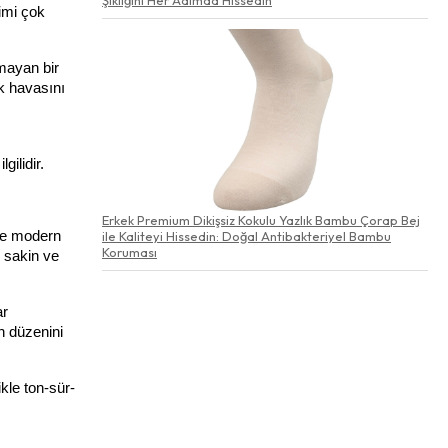
imi çok 
mayan bir 
 havasını 
ilidir.
Erkek Premium Dikişsiz Kokulu Yazlık Bambu Çorap Bej
 ve modern 
ile Kaliteyi Hissedin: Doğal Antibakteriyel Bambu
Koruması
 sakin ve 
r 
 düzenini 
kle ton-sür-