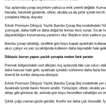
Yaz aylarında çorap seçerken yalnızca renk yeterli değildir. Kuma
havada, hareketli günlerde, ofiste, okulda ya da şehir içinde tercih e
çoraplara ihtiyaç duyulur.
Erkek Premium Dikişsiz Yazlık Bambu Çorap Bej modelindeki %80 
yumuşak, daha hafif ve daha doğal bir temas hissi sunar. Sıcak ha
dayanıklılığını korumasına yardımcı olur. Böylece ürün sadece yum
Bambu çorap rahatlığı, özellikle gün boyu kapalı ayakkabı kullanan
akıcı çalışır ve yaz sıcaklığında kullanım daha taşınabilir hale gelir
Dikişsiz burun yapısı yazlık çorapta neden fark yaratır
Parmak bölgesindeki sert dikişler, kış aylarında bile can sıkıcı ola
daha hassas hale gelir, ayakkabı içindeki sürtünme daha fazla hiss
önemli bir konfor detayına dönüşür.
Erkek Premium Dikişsiz Yazlık Bambu Çorap Bej modelinde yer ala
Ayakkabı içinde baskı hissini azaltır. Yürüyüşte, ofiste, okulda ya 
detay gibi görünse de, aslında gün boyu hissedilen rahatlığın en ön
Şıklık çoğu zaman gözle görülür. Konfor ise daha çok hissedilir. İyi 