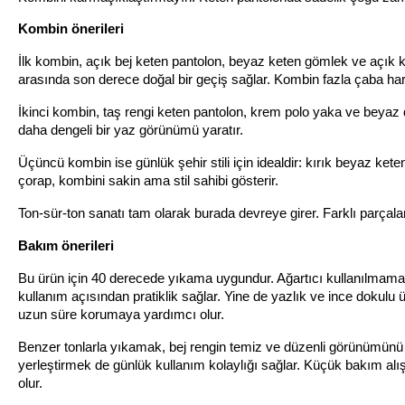
Kombin önerileri
İlk kombin, açık bej keten pantolon, beyaz keten gömlek ve açık ka
arasında son derece doğal bir geçiş sağlar. Kombin fazla çaba h
İkinci kombin, taş rengi keten pantolon, krem polo yaka ve beyaz de
daha dengeli bir yaz görünümü yaratır.
Üçüncü kombin ise günlük şehir stili için idealdir: kırık beyaz ke
çorap, kombini sakin ama stil sahibi gösterir.
Ton-sür-ton sanatı tam olarak burada devreye girer. Farklı parçala
Bakım önerileri
Bu ürün için 40 derecede yıkama uygundur. Ağartıcı kullanılmamalı
kullanım açısından pratiklik sağlar. Yine de yazlık ve ince dokul
uzun süre korumaya yardımcı olur.
Benzer tonlarla yıkamak, bej rengin temiz ve düzenli görünümünü
yerleştirmek de günlük kullanım kolaylığı sağlar. Küçük bakım alı
olur.