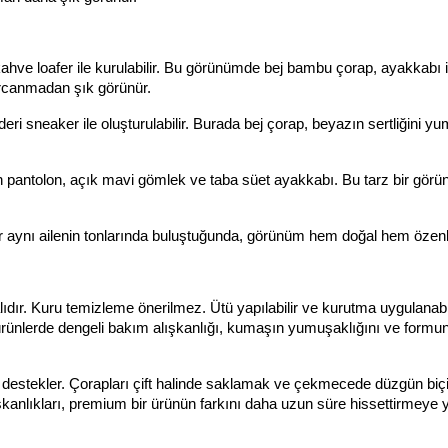
hve loafer ile kurulabilir. Bu görünümde bej bambu çorap, ayakkabı il
arcanmadan şık görünür.
ri sneaker ile oluşturulabilir. Burada bej çorap, beyazın sertliğini yum
ten pantolon, açık mavi gömlek ve taba süet ayakkabı. Bu tarz bir görü
r aynı ailenin tonlarında buluştuğunda, görünüm hem doğal hem özenli 
dır. Kuru temizleme önerilmez. Ütü yapılabilir ve kurutma uygulanabil
u ürünlerde dengeli bakım alışkanlığı, kumaşın yumuşaklığını ve formu
 destekler. Çorapları çift halinde saklamak ve çekmecede düzgün biç
şkanlıkları, premium bir ürünün farkını daha uzun süre hissettirmeye 