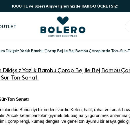
1000 TL ve üzeri Alışverişlerinizde KARGO ÜCRETSİZ!
OUTLET
mium Dikişsiz Yazlık Bambu Çorap Bej ile Bej Bambu Çoraplarda Ton-Sür-
m Dikişsiz Yazlık Bambu Çorap Bej ile Bej Bambu Ç
-Sür-Ton Sanatı
Sür-Ton Sanatı
tolondur. Bunun iyi bir nedeni vardır. Keten; hafif, rahat ve sıcak ha
ratır. Ancak keten pantolon giymek tek başına iyi görünmek anlamına g
eçimi, çorap rengi, kumaş dengesi ve genel ton uyumu bir araya geldiğ