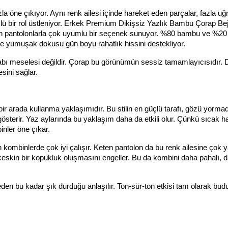
zla öne çıkıyor. Aynı renk ailesi içinde hareket eden parçalar, fazla uğr
çlü bir rol üstleniyor. Erkek Premium Dikişsiz Yazlık Bambu Çorap Bej
n pantolonlarla çok uyumlu bir seçenek sunuyor. %80 bambu ve %20 
sı ve yumuşak dokusu gün boyu rahatlık hissini destekliyor.
kabı meselesi değildir. Çorap bu görünümün sessiz tamamlayıcısıdır. 
sini sağlar.
 bir arada kullanma yaklaşımıdır. Bu stilin en güçlü tarafı, gözü yormad
österir. Yaz aylarında bu yaklaşım daha da etkili olur. Çünkü sıcak ha
inler öne çıkar.
 kombinlerde çok iyi çalışır. Keten pantolon da bu renk ailesine çok ya
 keskin bir kopukluk oluşmasını engeller. Bu da kombini daha pahalı, d
n bu kadar şık durduğu anlaşılır. Ton-sür-ton etkisi tam olarak budur