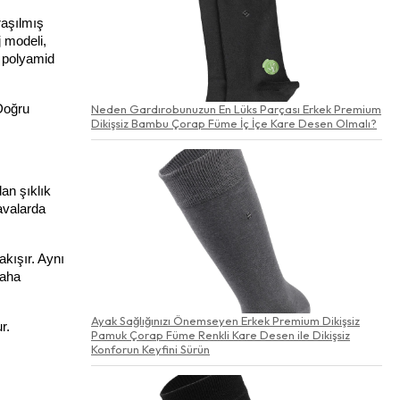
aşılmış 
 modeli, 
polyamid 
Doğru 
Neden Gardırobunuzun En Lüks Parçası Erkek Premium
Dikişsiz Bambu Çorap Füme İç İçe Kare Desen Olmalı?
an şıklık 
valarda 
kışır. Aynı 
aha 
Ayak Sağlığınızı Önemseyen Erkek Premium Dikişsiz
. 
Pamuk Çorap Füme Renkli Kare Desen ile Dikişsiz
Konforun Keyfini Sürün