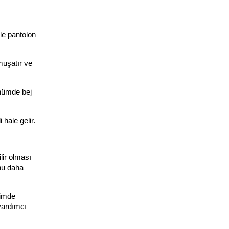
e pantolon 
uşatır ve 
nümde bej 
hale gelir.
ir olması 
nu daha 
imde 
yardımcı 