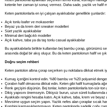
ketenle her zaman iyi sonuç vermez. Daha sade, yazlık ve hafif m
Keten pantolonlarla en iyi çalışan ayakkabılar genellikle şunlardır:
Açık tonlu loafer ve mokasenler
Beyaz ya da krem deri sneaker modelleri
Süet yazlık ayakkabılar
Minimal deri bağcıklı modeller
Açık kahve, taba ya da taş tonlu casual ayakkabılar
Bu ayakkabılarla birlikte kullanılan bej bambu çorap, görünümü se
arasında doğal bir akış oluşur. Bu da keten pantolonun hafif ve şık
Doğru seçim rehberi
Keten pantolon altına çorap seçerken şu noktalara dikkat etmek iy
Kumaş içeriğini kontrol edin. %80 bambu ve %20 polyamid dengesi 
Çorabın hafif olmasına dikkat edin. Keten gibi hafif kumaşlarla a
Renk geçişini düşünün. Bej tonlar, keten pantolonlarla ton-sür-t
Dikiş yapısını önemseyin. Dikişsiz burun, uzun süreli kullanımda d
Ayakkabı rengini hesaba katın. Açık kahve, taba, krem ve beyaz ay
Mevsime uygun seçim yapın. Yazlık nefes alan çoraplar sıcak hav
Kombini karmaşıklaştırmayın. Keten pantolonda sadelik çoğu zam