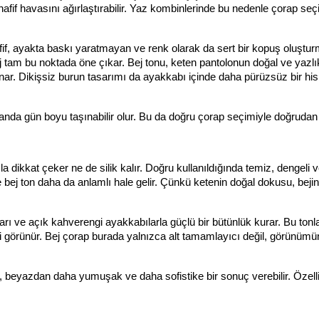
hafif havasını ağırlaştırabilir. Yaz kombinlerinde bu nedenle çorap seç
fif, ayakta baskı yaratmayan ve renk olarak da sert bir kopuş oluştur
am bu noktada öne çıkar. Bej tonu, keten pantolonun doğal ve yazlık
ar. Dikişsiz burun tasarımı da ayakkabı içinde daha pürüzsüz bir his 
da gün boyu taşınabilir olur. Bu da doğru çorap seçimiyle doğrudan ilg
azla dikkat çeker ne de silik kalır. Doğru kullanıldığında temiz, dengeli
 bej ton daha da anlamlı hale gelir. Çünkü ketenin doğal dokusu, bejin
ları ve açık kahverengi ayakkabılarla güçlü bir bütünlük kurar. Bu tonla
 görünür. Bej çorap burada yalnızca alt tamamlayıcı değil, görünümün
 beyazdan daha yumuşak ve daha sofistike bir sonuç verebilir. Özelli