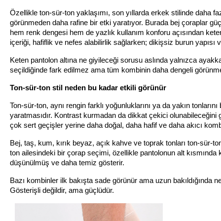
Özellikle ton-sür-ton yaklaşımı, son yıllarda erkek stilinde daha fa
görünmeden daha rafine bir etki yaratıyor. Burada bej çoraplar gü
hem renk dengesi hem de yazlık kullanım konforu açısından kete
içeriği, hafiflik ve nefes alabilirlik sağlarken; dikişsiz burun yapı
Keten pantolon altına ne giyileceği sorusu aslında yalnızca ayak
seçildiğinde fark edilmez ama tüm kombinin daha dengeli görünme
Ton-sür-ton stil neden bu kadar etkili görünür
Ton-sür-ton, aynı rengin farklı yoğunluklarını ya da yakın tonlarını
yaratmasıdır. Kontrast kurmadan da dikkat çekici olunabileceğini g
çok sert geçişler yerine daha doğal, daha hafif ve daha akıcı komb
Bej, taş, kum, kırık beyaz, açık kahve ve toprak tonları ton-sür-ton
ton ailesindeki bir çorap seçimi, özellikle pantolonun alt kısmında
düşünülmüş ve daha temiz gösterir.
Bazı kombinler ilk bakışta sade görünür ama uzun bakıldığında nede
Gösterişli değildir, ama güçlüdür.