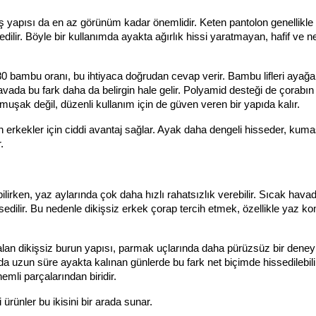
ş yapısı da en az görünüm kadar önemlidir. Keten pantolon genellikle 
dilir. Böyle bir kullanımda ayakta ağırlık hissi yaratmayan, hafif ve nef
bambu oranı, bu ihtiyaca doğrudan cevap verir. Bambu lifleri ayağa
vada bu fark daha da belirgin hale gelir. Polyamid desteği de çorabın
uşak değil, düzenli kullanım için de güven veren bir yapıda kalır.
 erkekler için ciddi avantaj sağlar. Ayak daha dengeli hisseder, kuma
.
bilirken, yaz aylarında çok daha hızlı rahatsızlık verebilir. Sıcak hava
edilir. Bu nedenle dikişsiz erkek çorap tercih etmek, özellikle yaz ko
n dikişsiz burun yapısı, parmak uçlarında daha pürüzsüz bir deneyi
da uzun süre ayakta kalınan günlerde bu fark net biçimde hissedilebilir
emli parçalarından biridir.
ürünler bu ikisini bir arada sunar.