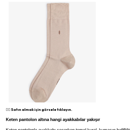
👉🏻 Satın almak için görsele tıklayın.
Keten pantolon altına hangi ayakkabılar yakışır
Keten pantolonla ayakkabı seçerken temel kural, kumaşın hafifliği