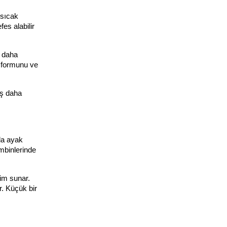
sıcak 
es alabilir 
 daha 
 formunu ve 
ş daha 
da ayak 
mbinlerinde 
m sunar. 
. Küçük bir 