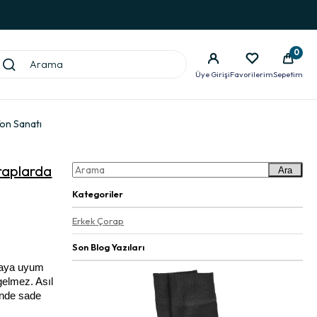
0
Üye Girişi
Favorilerim
Sepetim
Ton Sanatı
oraplarda
Ara
Kategoriler
Erkek Çorap
Son Blog Yazıları
vaya uyum 
elmez. Asıl 
inde sade 