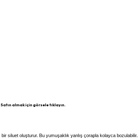
– Satın almak için görsele tıklayın.
r siluet oluşturur. Bu yumuşaklık yanlış çorapla kolayca bozulabilir. 