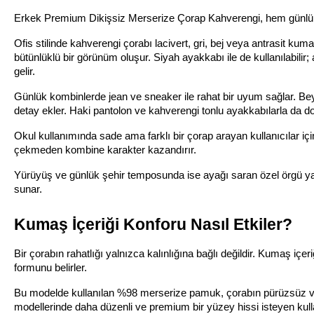
Erkek Premium Dikişsiz Merserize Çorap Kahverengi, hem günlük he
Ofis stilinde kahverengi çorabı lacivert, gri, bej veya antrasit kuma
bütünlüklü bir görünüm oluşur. Siyah ayakkabı ile de kullanılabilir; 
gelir.
Günlük kombinlerde jean ve sneaker ile rahat bir uyum sağlar. Be
detay ekler. Haki pantolon ve kahverengi tonlu ayakkabılarla da doğa
Okul kullanımında sade ama farklı bir çorap arayan kullanıcılar için
çekmeden kombine karakter kazandırır.
Yürüyüş ve günlük şehir temposunda ise ayağı saran özel örgü yapıs
sunar.
Kumaş İçeriği Konforu Nasıl Etkiler?
Bir çorabın rahatlığı yalnızca kalınlığına bağlı değildir. Kumaş iç
formunu belirler.
Bu modelde kullanılan %98 merserize pamuk, çorabın pürüzsüz ve
modellerinde daha düzenli ve premium bir yüzey hissi isteyen kullan