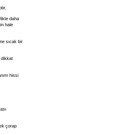
tir.
likte daha 
n hale 
e sıcak bir 
dikkat 
nım hissi 
ası 
k çorap 