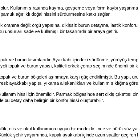
 olur. Kullanım sırasında kayma, gevşeme veya form kaybı yaşanmas
pamuk ağırlıklı doğal hissini sürdürmesine katkı sağlar.
anına değil; örgü yapısına, dikişsiz burun detayına, lastik konforu
 unsurları sade ve kullanışlı bir tasarımda bir araya getirir.
topuk ve burun kısımlarıdır. Ayakkabı içindeki sürtünme, yürüyüş temp
yeli topuk ve burun yapısı, kaliteli erkek çorap seçiminde önemli bir kr
uk ve burun bölgeleri aşınmaya karşı güçlendirilmiştir. Bu yapı, ür
i; ayakkabı yapısı, yıkama alışkanlıkları ve kullanım sıklığına göre 
 kullanım hissi için önemlidir. Parmak bölgesinde sert dikiş çıkıntısı o
 bu detay daha belirgin bir konfor hissi oluşturabilir.
k, ofis ve okul kullanımına uygun bir modeldir. İnce ve pürüzsüz yap
Günlük şehir yaşamında, kapalı ayakkabı içinde uzun saatler geçiren ku