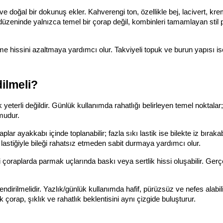
 doğal bir dokunuş ekler. Kahverengi ton, özellikle bej, lacivert, krem
düzeninde yalnızca temel bir çorap değil, kombinleri tamamlayan stil p
me hissini azaltmaya yardımcı olur. Takviyeli topuk ve burun yapısı i
ilmeli?
terli değildir. Günlük kullanımda rahatlığı belirleyen temel noktalar
umudur.
 ayakkabı içinde toplanabilir; fazla sıkı lastik ise bilekte iz bırakabi
stiğiyle bileği rahatsız etmeden sabit durmaya yardımcı olur.
 çoraplarda parmak uçlarında baskı veya sertlik hissi oluşabilir. Gerçe
dirilmelidir. Yazlık/günlük kullanımda hafif, pürüzsüz ve nefes alabilir
orap, şıklık ve rahatlık beklentisini aynı çizgide buluşturur.