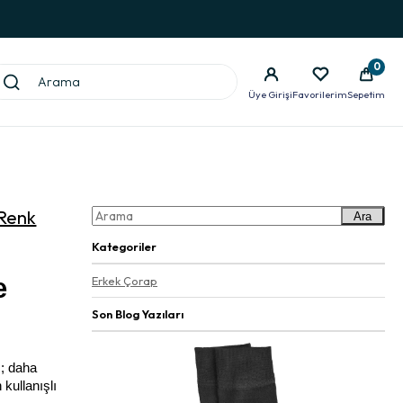
0
Üye Girişi
Favorilerim
Sepetim
 Renk
Ara
Kategoriler
 
Erkek Çorap
Son Blog Yazıları
; daha 
ullanışlı 