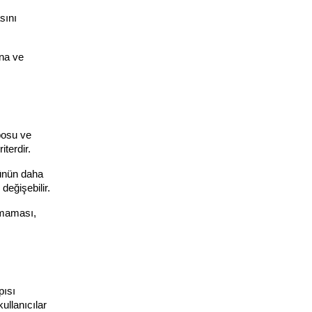
ını 
na ve 
osu ve 
iterdir.
ünün daha 
değişebilir.
lmaması, 
ısı 
llanıcılar 