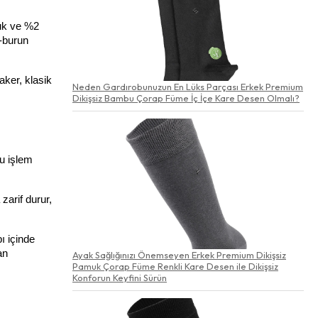
uk ve %2 
-burun 
ker, klasik 
Neden Gardırobunuzun En Lüks Parçası Erkek Premium
Dikişsiz Bambu Çorap Füme İç İçe Kare Desen Olmalı?
u işlem 
arif durur, 
 içinde 
n 
Ayak Sağlığınızı Önemseyen Erkek Premium Dikişsiz
Pamuk Çorap Füme Renkli Kare Desen ile Dikişsiz
Konforun Keyfini Sürün