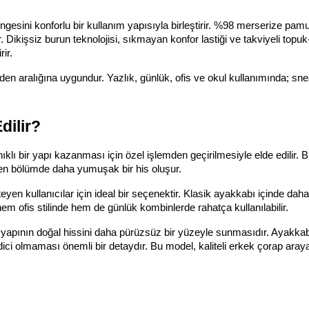
sini konforlu bir kullanım yapısıyla birleştirir. %98 merserize pam
 Dikişsiz burun teknolojisi, sıkmayan konfor lastiği ve takviyeli topuk
ir.
den aralığına uygundur. Yazlık, günlük, ofis ve okul kullanımında; snea
dilir?
ı bir yapı kazanması için özel işlemden geçirilmesiyle elde edilir. B
en bölümde daha yumuşak bir his oluşur.
en kullanıcılar için ideal bir seçenektir. Klasik ayakkabı içinde daha z
em ofis stilinde hem de günlük kombinlerde rahatça kullanılabilir.
yapının doğal hissini daha pürüzsüz bir yüzeyle sunmasıdır. Ayakkabı
ici olmaması önemli bir detaydır. Bu model, kaliteli erkek çorap araya