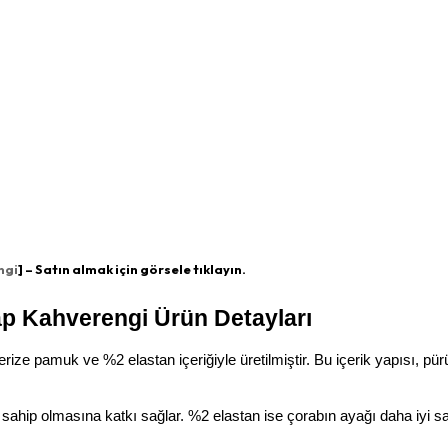
ngi
] – Satın almak için görsele tıklayın.
p Kahverengi Ürün Detayları
 pamuk ve %2 elastan içeriğiyle üretilmiştir. Bu içerik yapısı, pürü
ahip olmasına katkı sağlar. %2 elastan ise çorabın ayağı daha iyi s