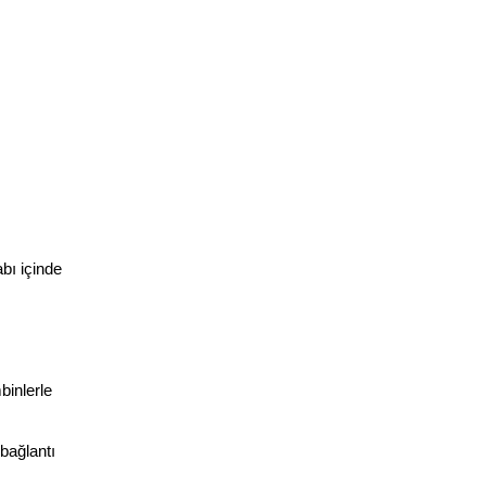
ı içinde 
inlerle 
ağlantı 