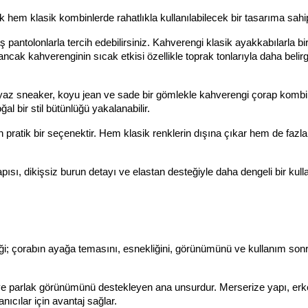
m klasik kombinlerde rahatlıkla kullanılabilecek bir tasarıma sahip
ş pantolonlarla tercih edebilirsiniz. Kahverengi klasik ayakkabılarla bir
ancak kahverenginin sıcak etkisi özellikle toprak tonlarıyla daha belirgi
yaz sneaker, koyu jean ve sade bir gömlekle kahverengi çorap kombin
l bir stil bütünlüğü yakalanabilir.
 pratik bir seçenektir. Hem klasik renklerin dışına çıkar hem de fazla 
ı, dikişsiz burun detayı ve elastan desteğiyle daha dengeli bir kulla
eriği; çorabın ayağa temasını, esnekliğini, görünümünü ve kullanım sonr
 parlak görünümünü destekleyen ana unsurdur. Merserize yapı, erke
ıcılar için avantaj sağlar.