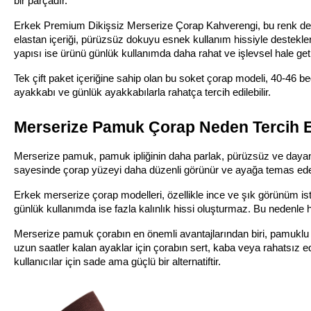
bir parçadır.
Erkek Premium Dikişsiz Merserize Çorap Kahverengi, bu renk denge
elastan içeriği, pürüzsüz dokuyu esnek kullanım hissiyle destekler.
yapısı ise ürünü günlük kullanımda daha rahat ve işlevsel hale getir
Tek çift paket içeriğine sahip olan bu soket çorap modeli, 40-46 be
ayakkabı ve günlük ayakkabılarla rahatça tercih edilebilir.
Merserize Pamuk Çorap Neden Tercih E
Merserize pamuk, pamuk ipliğinin daha parlak, pürüzsüz ve dayanıkl
sayesinde çorap yüzeyi daha düzenli görünür ve ayağa temas ed
Erkek merserize çorap modelleri, özellikle ince ve şık görünüm istey
günlük kullanımda ise fazla kalınlık hissi oluşturmaz. Bu nedenle h
Merserize pamuk çorabın en önemli avantajlarından biri, pamuklu 
uzun saatler kalan ayaklar için çorabın sert, kaba veya rahatsız ed
kullanıcılar için sade ama güçlü bir alternatiftir.