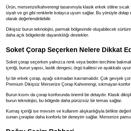
Ürün, merserize/kahverengi tasarımıyla klasik erkek stiline sıcak ve
siyah ve gri gibi renklerle kolayca uyum sağlar. Bu yönüyle dolap 
olarak değerlendirilebilir.
Dikişsiz burun teknolojisi, parmak bölgesinde oluşabilecek sürtün
daha açık bölgelerde dayanıklılığı destekler.
Soket Çorap Seçerken Nelere Dikkat Ed
Soket çorap seçerken yalnızca renk veya beden tercihine bakmak ye
içeriği, burun yapısı, lastik dengesi, örgü kalitesi ve ayakkabı uy
İyi bir erkek çorap, ayağı sıkmadan kavramalıdır. Çok gevşek çoraplar
Premium Dikişsiz Merserize Çorap Kahverengi, sıkmayan konfor la
Burun kısmı da çorap konforunda önemli bir detaydır. Klasik dikişli
burun teknolojisi, bu bölgede daha pürüzsüz bir temas sağlar.
Kumaş içeriği ise mevsim ve kullanım alışkanlığıyla birlikte değerlen
sunan çoraplar daha konforlu bir deneyim sağlar. Merserize pamuk ç