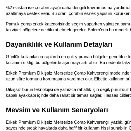
%2 elastan ise çorabın ayağı daha dengeli kavramasına yardımcı
azaltmaya destek verir. Bu oran, çorabın esnek yapısını korurken 
Pamuk çorap erkek kategorisinde seçim yaparken yalnızca pamuk or
takviyeli bölgelere de dikkat etmek gerekir. Bolero’nun bu modeli, bu
Dayanıklılık ve Kullanım Detayları
Günlük kullanılan çoraplarda en çok yıpranan bölgeler genellikle 
kullanım sıklığı bu bölgelerde aşınmayı artırabilir. Bu nedenle takvi
Erkek Premium Dikişsiz Merserize Çorap Kahverengi modelinde top
uzun süre formunu korumasına yardımcı olur. Elbette kullanım süres
Dikişsiz burun teknolojisi de yalnızca rahatlık için değil, pürüzsüz
kapalı ayakkabı içinde daha rahat bir temas sağlar. Hassas ciltlerde
Mevsim ve Kullanım Senaryoları
Erkek Premium Dikişsiz Merserize Çorap Kahverengi; yazlık, günlü
sayesinde sıcak havalarda daha hafif bir kullanım hissi sunabilir. 