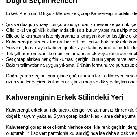
Doğru Seçim Rehberi
Erkek Premium Dikişsiz Merserize Çorap Kahverengi modelini değer
Şık ve düzgün yüzeyli bir çorap istiyorsanız merserize pamuk içeri
Ofis, okul ve günlük kullanımda dikişsiz burun yapısına sahip mode
Bilekte iz kalmasını istemiyorsanız sıkmayan konfor lastiğine dikk
Kahverengi gibi sıcak tonları lacivert, bej, gri ve haki renklerle kom
Sneaker, klasik ayakkabı ve günlük ayakkabı uyumunu birlikte d
Tek çift ürünleri belirli kombinleri tamamlamak veya rengi denemek 
Set çorap alırken her çiftin kumaş içeriğini, burun yapısını ve lasti
Bakım talimatlarına uygun yıkama, ürünün formunu ve pürüzsüz 
Doğru çorap seçimi, gün içinde çoğu zaman fark edilmeyen ama eks
uzun saatler geçiren kullanıcılar için kumaş ve dikiş detayları önem
Kahverenginin Erkek Stilindeki Yeri
Kahverengi, erkek stilinde sıcak, dengeli ve zamansız bir renktir. Öz
doğal bir uyum yakalar. Siyah çorap kadar klasik ama daha yumuşak 
Kahverengi çorap erkek kombinlerinde özellikle renk geçişini denge
oluşturabilir. Lacivert pantolonla kullanıldığında ise daha sıcak ve 