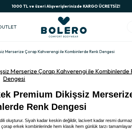
1000 TL ve üzeri Alışverişlerinizde KARGO ÜCRETSİZ!
OUTLET
şsiz Merserize Çorap Kahverengi ile Kombinlerde Renk Dengesi
işsiz Merserize Çorap Kahverengi ile Kombinlerde
Dengesi
ek Premium Dikişsiz Merserize
nlerde Renk Dengesi
li oluşturur. Siyah kadar keskin değildir, lacivert kadar resmi durmaz
 çorap erkek kombinlerinde hem klasik hem günlük tarzı tamamlayan k