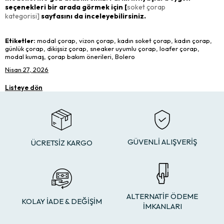
seçenekleri bir arada görmek için [
soket çorap
kategorisi]
sayfasını da inceleyebilirsiniz.
Etiketler:
modal çorap, vizon çorap, kadın soket çorap, kadın çorap,
günlük çorap, dikişsiz çorap, sneaker uyumlu çorap, loafer çorap,
modal kumaş, çorap bakım önerileri, Bolero
Nisan 27, 2026
Listeye dön
GÜVENLİ ALIŞVERİŞ
ÜCRETSİZ KARGO
ALTERNATİF ÖDEME
KOLAY İADE & DEĞİŞİM
İMKANLARI