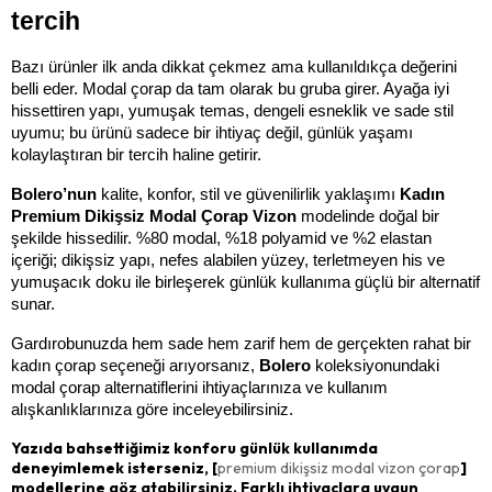
tercih
Bazı ürünler ilk anda dikkat çekmez ama kullanıldıkça değerini 
belli eder. Modal çorap da tam olarak bu gruba girer. Ayağa iyi 
hissettiren yapı, yumuşak temas, dengeli esneklik ve sade stil 
uyumu; bu ürünü sadece bir ihtiyaç değil, günlük yaşamı 
kolaylaştıran bir tercih haline getirir.
Bolero’nun 
kalite, konfor, stil ve güvenilirlik yaklaşımı 
Kadın 
Premium Dikişsiz Modal Çorap Vizon 
modelinde doğal bir 
şekilde hissedilir. %80 modal, %18 polyamid ve %2 elastan 
içeriği; dikişsiz yapı, nefes alabilen yüzey, terletmeyen his ve 
yumuşacık doku ile birleşerek günlük kullanıma güçlü bir alternatif 
sunar.
Gardırobunuzda hem sade hem zarif hem de gerçekten rahat bir 
kadın çorap seçeneği arıyorsanız, 
Bolero 
koleksiyonundaki 
modal çorap alternatiflerini ihtiyaçlarınıza ve kullanım 
alışkanlıklarınıza göre inceleyebilirsiniz.
Yazıda bahsettiğimiz konforu günlük kullanımda
deneyimlemek isterseniz, [
premium dikişsiz modal vizon çorap
]
modellerine göz atabilirsiniz. Farklı ihtiyaçlara uygun