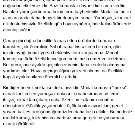
doğrudan etkilemesidir. Bazı kumaşlar dayanıklıdır ama serttir. 
Bazıları yumuşaktır ama kolay form kaybedebilir. Modal ise bu iki 
alan arasında daha dengeli bir deneyim sunar. Yumuşak, akıcı ve 
cilt dostu hissiyle özellikle gün boyu ayağın içinde kalan ürünlerde 
avantaj sağlar.
Çorap gibi doğrudan ciltle temas eden ürünlerde kumaşın 
karakteri çok önemlidir. Sabah rahat hissettiren bir ürün, gün 
içinde ayağı bunaltıyorsa beklentiyi tam karşılamaz. Modal 
kumaş ise ürün özelliklerine göre nemi hızla emer ve terletmez. 
Bu, gün içinde ayakta geçirilen sürenin daha konforlu olmasına 
yardımcı olur. Hava geçirgenliğinin yüksek olması da özellikle 
kapalı ayakkabılarda önemli bir artıdır.
Bir diğer önemli nokta ise doku hissidir. Modal kumaşın “ipeksi” 
olarak tarif edilen yumuşak dokusu, çorabı sıradan bir temel 
ihtiyaç olmaktan çıkarıp daha özenli bir kullanım ürününe 
dönüştürür. Günlük yaşamdaki küçük konfor ayrıntıları, genel 
yaşam kalitesini düşündüğümüzden daha fazla etkiler. Bu nedenle 
modal kumaş, lüks hissin abartısız ama gerçek bir yansıması 
olarak görülebilir.