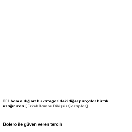
👉🏻 İlham aldığınız bu kategorideki diğer parçalar bir tık
uzağınızda.[
Erkek Bambu Dikişsiz Çoraplar
]
Bolero ile güven veren tercih