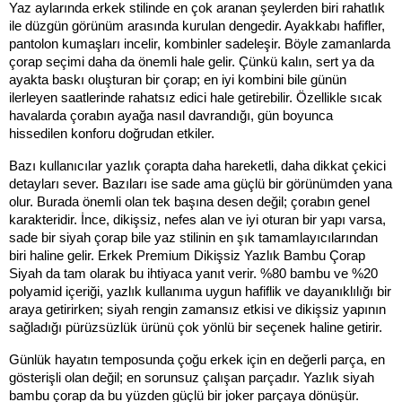
Yaz aylarında erkek stilinde en çok aranan şeylerden biri rahatlık 
ile düzgün görünüm arasında kurulan dengedir. Ayakkabı hafifler, 
pantolon kumaşları incelir, kombinler sadeleşir. Böyle zamanlarda 
çorap seçimi daha da önemli hale gelir. Çünkü kalın, sert ya da 
ayakta baskı oluşturan bir çorap; en iyi kombini bile günün 
ilerleyen saatlerinde rahatsız edici hale getirebilir. Özellikle sıcak 
havalarda çorabın ayağa nasıl davrandığı, gün boyunca 
hissedilen konforu doğrudan etkiler.
Bazı kullanıcılar yazlık çorapta daha hareketli, daha dikkat çekici 
detayları sever. Bazıları ise sade ama güçlü bir görünümden yana 
olur. Burada önemli olan tek başına desen değil; çorabın genel 
karakteridir. İnce, dikişsiz, nefes alan ve iyi oturan bir yapı varsa, 
sade bir siyah çorap bile yaz stilinin en şık tamamlayıcılarından 
biri haline gelir. Erkek Premium Dikişsiz Yazlık Bambu Çorap 
Siyah da tam olarak bu ihtiyaca yanıt verir. %80 bambu ve %20 
polyamid içeriği, yazlık kullanıma uygun hafiflik ve dayanıklılığı bir 
araya getirirken; siyah rengin zamansız etkisi ve dikişsiz yapının 
sağladığı pürüzsüzlük ürünü çok yönlü bir seçenek haline getirir.
Günlük hayatın temposunda çoğu erkek için en değerli parça, en 
gösterişli olan değil; en sorunsuz çalışan parçadır. Yazlık siyah 
bambu çorap da bu yüzden güçlü bir joker parçaya dönüşür.