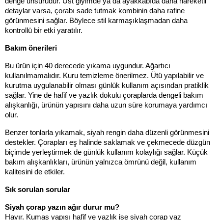
denge unsurudur. Üst giyimde ya da ayakkabıda daha hareketli 
detaylar varsa, çorabı sade tutmak kombinin daha rafine 
görünmesini sağlar. Böylece stil karmaşıklaşmadan daha 
kontrollü bir etki yaratılır.
Bakım önerileri
Bu ürün için 40 derecede yıkama uygundur. Ağartıcı 
kullanılmamalıdır. Kuru temizleme önerilmez. Ütü yapılabilir ve 
kurutma uygulanabilir olması günlük kullanım açısından pratiklik 
sağlar. Yine de hafif ve yazlık dokulu çoraplarda dengeli bakım 
alışkanlığı, ürünün yapısını daha uzun süre korumaya yardımcı 
olur.
Benzer tonlarla yıkamak, siyah rengin daha düzenli görünmesini 
destekler. Çorapları eş halinde saklamak ve çekmecede düzgün 
biçimde yerleştirmek de günlük kullanım kolaylığı sağlar. Küçük 
bakım alışkanlıkları, ürünün yalnızca ömrünü değil, kullanım 
kalitesini de etkiler.
Sık sorulan sorular
Siyah çorap yazın ağır durur mu?
Hayır. Kumaş yapısı hafif ve yazlık ise siyah çorap yaz 