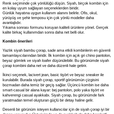
Renk seçiminde çok yönlülüğü düşün. Siyah, birçok kombin için 
en kolay uyum sağlayan seçeneklerden biridir.
Günlük hayatına uygun kullanım alanını belirle. Ofis, okul, 
yürüyüş ve şehir temposu için çok yönlü modeller daha 
avantajlıdır.
Yıkama sonrası formunu koruyan kaliteli ürünlere yönel. Gerçek 
kalite birkaç kullanımdan sonra daha net belli olur.
Kombin önerileri
Yazlık siyah bambu çorap, sade ama etkili kombinlerin en güvenli 
tamamlayıcılarından biridir. İlk kombin için açık gri chino pantolon, 
beyaz gömlek ve siyah loafer düşünülebilir. Bu görünümde siyah 
çorap kombini daha net ve daha düzenli hale getirir.
İkinci seçenek, lacivert jean, basic tişört ve beyaz sneaker ile 
kurulabilir. Burada siyah çorap, sportif görünümün çizgisini 
bozmadan daha temiz bir geçiş sağlar. Üçüncü kombin ise daha 
smart-casual bir alana kayar: bej pantolon, polo yaka tişört ve 
kahverengi casual ayakkabı. Siyah çorap, bu görünümde fark 
yaratmadan temel oluşturan güçlü bir detay haline gelir.
Desenli bir görünüm isteyen kullanıcılar için de siyah çorap iyi bir 