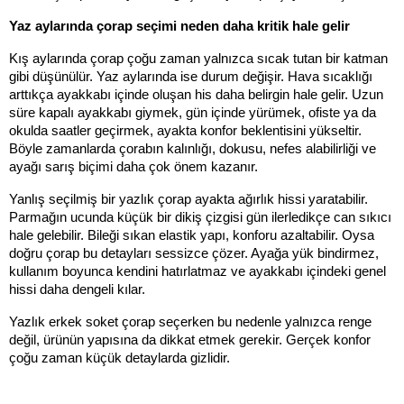
Yaz aylarında çorap seçimi neden daha kritik hale gelir
Kış aylarında çorap çoğu zaman yalnızca sıcak tutan bir katman 
gibi düşünülür. Yaz aylarında ise durum değişir. Hava sıcaklığı 
arttıkça ayakkabı içinde oluşan his daha belirgin hale gelir. Uzun 
süre kapalı ayakkabı giymek, gün içinde yürümek, ofiste ya da 
okulda saatler geçirmek, ayakta konfor beklentisini yükseltir. 
Böyle zamanlarda çorabın kalınlığı, dokusu, nefes alabilirliği ve 
ayağı sarış biçimi daha çok önem kazanır.
Yanlış seçilmiş bir yazlık çorap ayakta ağırlık hissi yaratabilir. 
Parmağın ucunda küçük bir dikiş çizgisi gün ilerledikçe can sıkıcı 
hale gelebilir. Bileği sıkan elastik yapı, konforu azaltabilir. Oysa 
doğru çorap bu detayları sessizce çözer. Ayağa yük bindirmez, 
kullanım boyunca kendini hatırlatmaz ve ayakkabı içindeki genel 
hissi daha dengeli kılar.
Yazlık erkek soket çorap seçerken bu nedenle yalnızca renge 
değil, ürünün yapısına da dikkat etmek gerekir. Gerçek konfor 
çoğu zaman küçük detaylarda gizlidir.