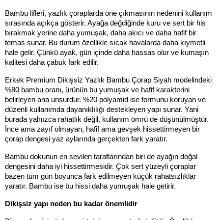
Bambu lifleri, yazlık çoraplarda öne çıkmasının nedenini kullanım 
sırasında açıkça gösterir. Ayağa değdiğinde kuru ve sert bir his 
bırakmak yerine daha yumuşak, daha akıcı ve daha hafif bir 
temas sunar. Bu durum özellikle sıcak havalarda daha kıymetli 
hale gelir. Çünkü ayak, gün içinde daha hassas olur ve kumaşın 
kalitesi daha çabuk fark edilir.
Erkek Premium Dikişsiz Yazlık Bambu Çorap Siyah modelindeki 
%80 bambu oranı, ürünün bu yumuşak ve hafif karakterini 
belirleyen ana unsurdur. %20 polyamid ise formunu koruyan ve 
düzenli kullanımda dayanıklılığı destekleyen yapı sunar. Yani 
burada yalnızca rahatlık değil, kullanım ömrü de düşünülmüştür. 
İnce ama zayıf olmayan, hafif ama gevşek hissettirmeyen bir 
çorap dengesi yaz aylarında gerçekten fark yaratır.
Bambu dokunun en sevilen taraflarından biri de ayağın doğal 
dengesini daha iyi hissettirmesidir. Çok sert yüzeyli çoraplar 
bazen tüm gün boyunca fark edilmeyen küçük rahatsızlıklar 
yaratır. Bambu ise bu hissi daha yumuşak hale getirir.
Dikişsiz yapı neden bu kadar önemlidir