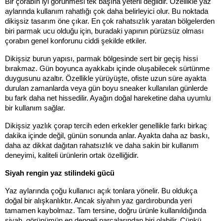
Bir çorabın iyi görünmesi tek başına yeterli değildir. Özellikle yaz 
aylarında kullanım rahatlığı çok daha belirleyici olur. Bu noktada 
dikişsiz tasarım öne çıkar. En çok rahatsızlık yaratan bölgelerden 
biri parmak ucu olduğu için, buradaki yapının pürüzsüz olması 
çorabın genel konforunu ciddi şekilde etkiler.
Dikişsiz burun yapısı, parmak bölgesinde sert bir geçiş hissi 
bırakmaz. Gün boyunca ayakkabı içinde oluşabilecek sürtünme 
duygusunu azaltır. Özellikle yürüyüşte, ofiste uzun süre ayakta 
durulan zamanlarda veya gün boyu sneaker kullanılan günlerde 
bu fark daha net hissedilir. Ayağın doğal hareketine daha uyumlu 
bir kullanım sağlar.
Dikişsiz yazlık çorap tercih eden erkekler genellikle farkı birkaç 
dakika içinde değil, günün sonunda anlar. Ayakta daha az baskı, 
daha az dikkat dağıtan rahatsızlık ve daha sakin bir kullanım 
deneyimi, kaliteli ürünlerin ortak özelliğidir.
Siyah rengin yaz stilindeki gücü
Yaz aylarında çoğu kullanıcı açık tonlara yönelir. Bu oldukça 
doğal bir alışkanlıktır. Ancak siyahın yaz gardırobunda yeri 
tamamen kaybolmaz. Tam tersine, doğru ürünle kullanıldığında 
siyah, görünümün en dengeli parçalarından biri olabilir. Çünkü 