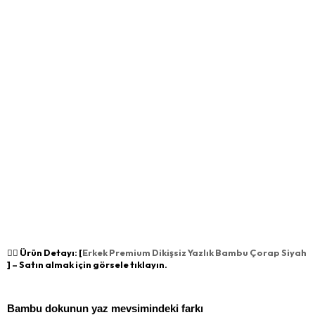
👉🏻 Ürün Detayı: [
Erkek Premium Dikişsiz Yazlık Bambu Çorap Siyah
] – Satın almak için görsele tıklayın.
Bambu dokunun yaz mevsimindeki farkı