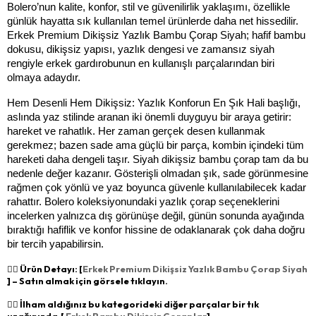
Bolero’nun kalite, konfor, stil ve güvenilirlik yaklaşımı, özellikle 
günlük hayatta sık kullanılan temel ürünlerde daha net hissedilir. 
Erkek Premium Dikişsiz Yazlık Bambu Çorap Siyah; hafif bambu 
dokusu, dikişsiz yapısı, yazlık dengesi ve zamansız siyah 
rengiyle erkek gardırobunun en kullanışlı parçalarından biri 
olmaya adaydır.
Hem Desenli Hem Dikişsiz: Yazlık Konforun En Şık Hali başlığı, 
aslında yaz stilinde aranan iki önemli duyguyu bir araya getirir: 
hareket ve rahatlık. Her zaman gerçek desen kullanmak 
gerekmez; bazen sade ama güçlü bir parça, kombin içindeki tüm 
hareketi daha dengeli taşır. Siyah dikişsiz bambu çorap tam da bu 
nedenle değer kazanır. Gösterişli olmadan şık, sade görünmesine 
rağmen çok yönlü ve yaz boyunca güvenle kullanılabilecek kadar 
rahattır. Bolero koleksiyonundaki yazlık çorap seçeneklerini 
incelerken yalnızca dış görünüşe değil, günün sonunda ayağında 
bıraktığı hafiflik ve konfor hissine de odaklanarak çok daha doğru 
bir tercih yapabilirsin.
👉🏻 Ürün Detayı: [
Erkek Premium Dikişsiz Yazlık Bambu Çorap Siyah
] – Satın almak için görsele tıklayın.
👉🏻 İlham aldığınız bu kategorideki diğer parçalar bir tık
uzağınızda.[
Erkek Bambu Dikişsiz Çoraplar
]