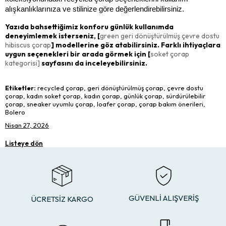
alışkanlıklarınıza ve stilinize göre değerlendirebilirsiniz.
Yazıda bahsettiğimiz konforu günlük kullanımda
deneyimlemek isterseniz, [
green geri dönüştürülmüş çevre dostu
hibiscus çorap
] modellerine göz atabilirsiniz. Farklı ihtiyaçlara
uygun seçenekleri bir arada görmek için [
soket çorap
kategorisi]
sayfasını da inceleyebilirsiniz.
Etiketler:
recycled çorap, geri dönüştürülmüş çorap, çevre dostu
çorap, kadın soket çorap, kadın çorap, günlük çorap, sürdürülebilir
çorap, sneaker uyumlu çorap, loafer çorap, çorap bakım önerileri,
Bolero
Nisan 27, 2026
Listeye dön
GÜVENLİ ALIŞVERİŞ
ÜCRETSİZ KARGO