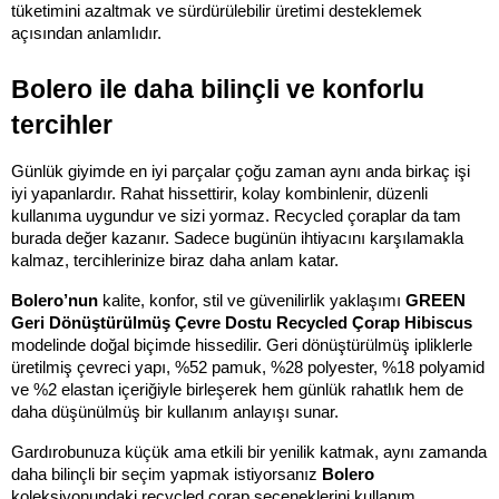
tüketimini azaltmak ve sürdürülebilir üretimi desteklemek 
açısından anlamlıdır.
Bolero ile daha bilinçli ve konforlu 
tercihler
Günlük giyimde en iyi parçalar çoğu zaman aynı anda birkaç işi 
iyi yapanlardır. Rahat hissettirir, kolay kombinlenir, düzenli 
kullanıma uygundur ve sizi yormaz. Recycled çoraplar da tam 
burada değer kazanır. Sadece bugünün ihtiyacını karşılamakla 
kalmaz, tercihlerinize biraz daha anlam katar.
Bolero’nun 
kalite, konfor, stil ve güvenilirlik yaklaşımı 
GREEN 
Geri Dönüştürülmüş Çevre Dostu Recycled Çorap Hibiscus 
modelinde doğal biçimde hissedilir. Geri dönüştürülmüş ipliklerle 
üretilmiş çevreci yapı, %52 pamuk, %28 polyester, %18 polyamid 
ve %2 elastan içeriğiyle birleşerek hem günlük rahatlık hem de 
daha düşünülmüş bir kullanım anlayışı sunar.
Gardırobunuza küçük ama etkili bir yenilik katmak, aynı zamanda 
daha bilinçli bir seçim yapmak istiyorsanız 
Bolero 
koleksiyonundaki recycled çorap seçeneklerini kullanım 