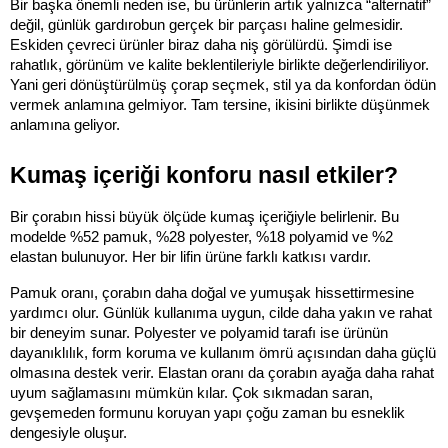
Bir başka önemli neden ise, bu ürünlerin artık yalnızca “alternatif” 
değil, günlük gardırobun gerçek bir parçası haline gelmesidir. 
Eskiden çevreci ürünler biraz daha niş görülürdü. Şimdi ise 
rahatlık, görünüm ve kalite beklentileriyle birlikte değerlendiriliyor. 
Yani geri dönüştürülmüş çorap seçmek, stil ya da konfordan ödün 
vermek anlamına gelmiyor. Tam tersine, ikisini birlikte düşünmek 
anlamına geliyor.
Kumaş içeriği konforu nasıl etkiler?
Bir çorabın hissi büyük ölçüde kumaş içeriğiyle belirlenir. Bu 
modelde %52 pamuk, %28 polyester, %18 polyamid ve %2 
elastan bulunuyor. Her bir lifin ürüne farklı katkısı vardır.
Pamuk oranı, çorabın daha doğal ve yumuşak hissettirmesine 
yardımcı olur. Günlük kullanıma uygun, cilde daha yakın ve rahat 
bir deneyim sunar. Polyester ve polyamid tarafı ise ürünün 
dayanıklılık, form koruma ve kullanım ömrü açısından daha güçlü 
olmasına destek verir. Elastan oranı da çorabın ayağa daha rahat 
uyum sağlamasını mümkün kılar. Çok sıkmadan saran, 
gevşemeden formunu koruyan yapı çoğu zaman bu esneklik 
dengesiyle oluşur.