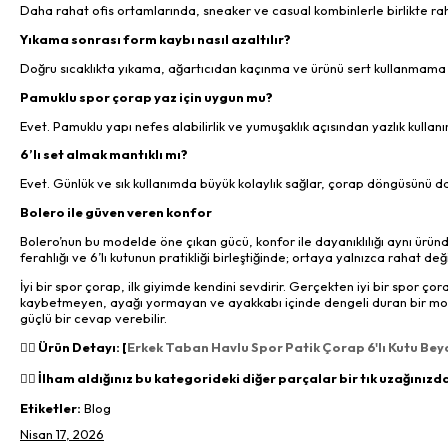
Daha rahat ofis ortamlarında, sneaker ve casual kombinlerle birlikte raha
Yıkama sonrası form kaybı nasıl azaltılır?
Doğru sıcaklıkta yıkama, ağartıcıdan kaçınma ve ürünü sert kullanmama
Pamuklu spor çorap yaz için uygun mu?
Evet. Pamuklu yapı nefes alabilirlik ve yumuşaklık açısından yazlık kullan
6’lı set almak mantıklı mı?
Evet. Günlük ve sık kullanımda büyük kolaylık sağlar, çorap döngüsünü dah
Bolero ile güven veren konfor
Bolero’nun bu modelde öne çıkan gücü, konfor ile dayanıklılığı aynı ürün
ferahlığı ve 6’lı kutunun pratikliği birleştiğinde; ortaya yalnızca rahat 
İyi bir spor çorap, ilk giyimde kendini sevdirir. Gerçekten iyi bir spor
kaybetmeyen, ayağı yormayan ve ayakkabı içinde dengeli duran bir mode
güçlü bir cevap verebilir.
👉🏻 Ürün Detayı: [
Erkek Taban Havlu Spor Patik Çorap 6'lı Kutu Bey
👉🏻 İlham aldığınız bu kategorideki diğer parçalar bir tık uzağınızd
Etiketler:
Blog
Nisan 17, 2026