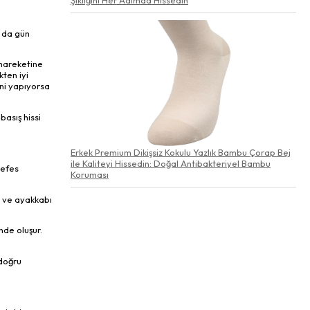
a da gün
 hareketine
ten iyi
ni yapıyorsa
basış hissi
Erkek Premium Dikişsiz Kokulu Yazlık Bambu Çorap Bej
ile Kaliteyi Hissedin: Doğal Antibakteriyel Bambu
nefes
Koruması
i ve ayakkabı
de oluşur.
 doğru