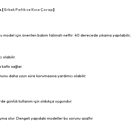
a.[
Erkek Patik ve Kısa Çorap
]
u model için önerilen bakım talimatı nettir: 40 derecede yıkama yapılabilir, 
olabilir.
katkı sağlar.
rmunu daha uzun süre korumasına yardımcı olabilir.
rde günlük kullanım için oldukça uygundur.
yma olur. Dengeli yapıdaki modeller bu sorunu azaltır.