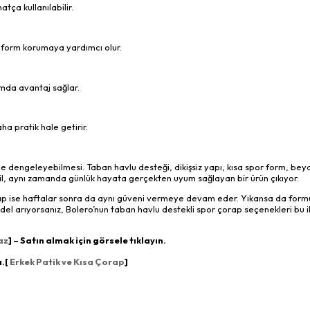
tça kullanılabilir.
 form korumaya yardımcı olur.
ımda avantaj sağlar.
a pratik hale getirir.
de dengeleyebilmesi. Taban havlu desteği, dikişsiz yapı, kısa spor form, bey
değil, aynı zamanda günlük hayata gerçekten uyum sağlayan bir ürün çıkıyor.
 çorap ise haftalar sonra da aynı güveni vermeye devam eder. Yıkansa da for
l arıyorsanız, Bolero’nun taban havlu destekli spor çorap seçenekleri bu 
az
] – Satın almak için görsele tıklayın.
a.[
Erkek Patik ve Kısa Çorap
]