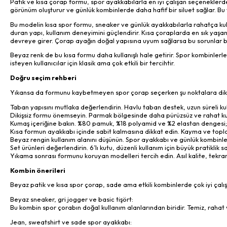
Patik ve kısa çorap formu, spor ayakkabılarla en iyi çalışan seçeneklerde
görünüm oluşturur ve günlük kombinlerde daha hafif bir siluet sağlar. Bu
Bu modelin kısa spor formu, sneaker ve günlük ayakkabılarla rahatça kull
duran yapı, kullanım deneyimini güçlendirir. Kısa çoraplarda en sık ya
devreye girer. Çorap ayağın doğal yapısına uyum sağlarsa bu sorunlar b
Beyaz renk de bu kısa formu daha kullanışlı hale getirir. Spor kombinlerle
isteyen kullanıcılar için klasik ama çok etkili bir tercihtir.
Doğru seçim rehberi
Yıkansa da formunu kaybetmeyen spor çorap seçerken şu noktalara dikk
Taban yapısını mutlaka değerlendirin. Havlu taban destek, uzun süreli kul
Dikişsiz formu önemseyin. Parmak bölgesinde daha pürüzsüz ve rahat kull
Kumaş içeriğine bakın. %80 pamuk, %18 polyamid ve %2 elastan dengesi; yu
Kısa formun ayakkabı içinde sabit kalmasına dikkat edin. Kayma ve top
Beyaz rengin kullanım alanını düşünün. Spor ayakkabı ve günlük kombinler
Set ürünleri değerlendirin. 6’lı kutu, düzenli kullanım için büyük pratiklik sa
Yıkama sonrası formunu koruyan modelleri tercih edin. Asıl kalite, tekrar
Kombin önerileri
Beyaz patik ve kısa spor çorap, sade ama etkili kombinlerde çok iyi çalışı
Beyaz sneaker, gri jogger ve basic tişört:
Bu kombin spor çorabın doğal kullanım alanlarından biridir. Temiz, rahat
Jean, sweatshirt ve sade spor ayakkabı: