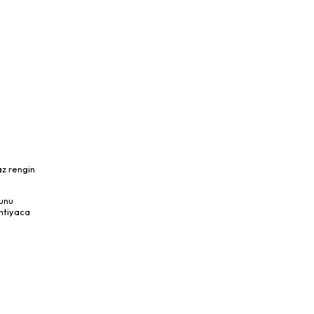
az rengin
munu
ihtiyaca