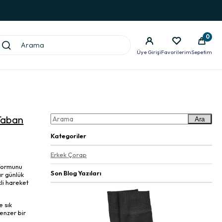
0
Üye Girişi
Favorilerim
Sepetim
Taban
Ara
Kategoriler
Erkek Çorap
 formunu
Son Blog Yazıları
r günlük
li hareket
 sık
enzer bir