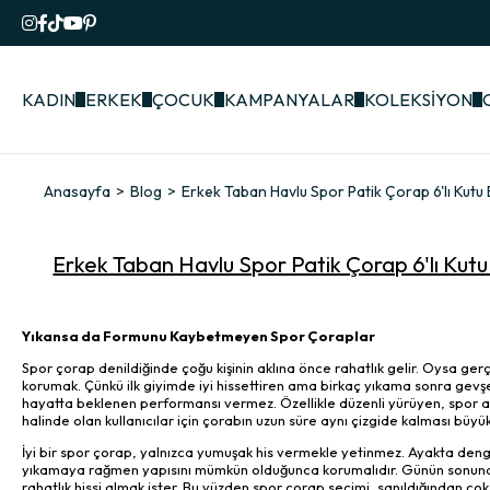
KADIN
ERKEK
ÇOCUK
KAMPANYALAR
KOLEKSİYON
Anasayfa
Blog
Erkek Taban Havlu Spor Patik Çorap 6'lı Kut
Erkek Taban Havlu Spor Patik Çorap 6'lı K
Yıkansa da Formunu Kaybetmeyen Spor Çoraplar
Spor çorap denildiğinde çoğu kişinin aklına önce rahatlık gelir. Oysa ge
korumak. Çünkü ilk giyimde iyi hissettiren ama birkaç yıkama sonra gev
hayatta beklenen performansı vermez. Özellikle düzenli yürüyen, spor a
halinde olan kullanıcılar için çorabın uzun süre aynı çizgide kalması büyük
İyi bir spor çorap, yalnızca yumuşak his vermekle yetinmez. Ayakta den
yıkamaya rağmen yapısını mümkün olduğunca korumalıdır. Günün sonunda es
rahatlık hissi almak ister. Bu yüzden spor çorap seçimi, sanıldığından çok d