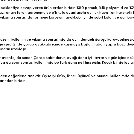
u beklentiye cevap veren ürünlerden biridir. %80 pamuk, %18 polyamid ve %2
eyaz rengin ferah görünümü ve 6’lı kutu avantajıyla günlük hayattan hareketli 
le yıkama sonrası da formunu koruyan, ayakkabı içinde sabit kalan ve gün bo
, düzenli kullanım ve yıkama sonrasında da aynı dengeli duruşu koruyabilmesidi
ısmı gevşediğinde çorap ayakkabı içinde kaymaya başlar. Taban yapısı bozuldu
undan uzaklaşır.
 avantaj da sunar. Çorap sabit durur, ayağı daha iyi kavrar ve gün içinde sü
a da spor sonrası kullanımda bu fark daha net hissedilir. Küçük bir detay g
zerinden değerlendirmektir. Oysa iyi ürün, ikinci, üçüncü ve onuncu kullanımda 
rından biridir.