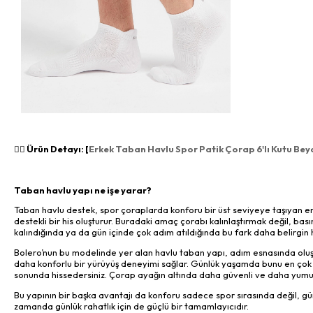
👉🏻 Ürün Detayı: [
Erkek Taban Havlu Spor Patik Çorap 6'lı Kutu Bey
Taban havlu yapı ne işe yarar?
Taban havlu destek, spor çoraplarda konforu bir üst seviyeye taşıyan e
destekli bir his oluşturur. Buradaki amaç çorabı kalınlaştırmak değil, ba
kalındığında ya da gün içinde çok adım atıldığında bu fark daha belirgin hi
Bolero’nun bu modelinde yer alan havlu taban yapı, adım esnasında oluşa
daha konforlu bir yürüyüş deneyimi sağlar. Günlük yaşamda bunu en çok ş
sonunda hissedersiniz. Çorap ayağın altında daha güvenli ve daha yumuş
Bu yapının bir başka avantajı da konforu sadece spor sırasında değil, gü
zamanda günlük rahatlık için de güçlü bir tamamlayıcıdır.