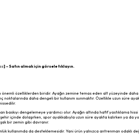
az
] – Satın almak için görsele tıklayın.
n önemli özelliklerden biridir. Ayağın zemine temas eden alt yüzeyinde dah
sınç noktalarında daha dengeli bir kullanım sunmaktır. Özellikle uzun süre aya
ssedilir.
n baskıyı dengelemeye yardımcı olur. Ayağın altında hafif yastıklama hissi
ehir içinde dolaşırken, spor ayakkabıyla uzun süre ayakta kalırken ya da yo
ak bir zemin gibi davranır.
nlük kullanımda da desteklemesidir. Yani ürün yalnızca antrenman odaklı değ