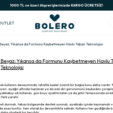
1000 TL ve üzeri Alışverişlerinizde KARGO ÜCRETSİZ!
OUTLET
u Beyaz: Yıkansa da Formunu Kaybetmeyen Havlu Taban Teknolojisi
utu Beyaz: Yıkansa da Formunu Kaybetmeyen Havlu 
Teknolojisi
rçek kullanım deneyiminde rahatlık kadar önemli bir başka konu daha vardır:
şeyen, ayağın altında toplanan ya da eski diri görünümünü kaybeden çorapla
yakkabıyı sık kullanan, gün boyu ayakta kalan ya da şehir temposunda sürek
 fark yaratır.
geli durmalı, taban bölgesinde destek sunmalı, ayakkabı içinde kaymamalı ve
as konfor, tam olarak bu devamlılıkta saklıdır. Kullanıcı her giydiğinde b
aha stratejik bir tercihtir.