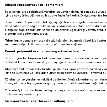
Dikişsiz yapı konforu nasıl tamamlar?
Spor çoraplarda rahatsızlık yaratan en yaygın detaylardan biri, burun bölg
içinde çok yüründüğünde bu his daha fazla fark edilir. Dikişsiz yapı ise t
Bu modelde dikişsiz üretim tekniği, ayağın hassas bölgelerinde sürtünm
daha rahat uyum sağlar. Kullanıcı açısından bunun anlamı nettir: daha az
olduğunu çoğu zaman gün sonunda anlarsınız. Eğer ayağı yormuyorsa, pa
o çorap işini doğru yapıyordur.
Taban havlu yapıyla birleşen dikişsiz teknoloji, bu modeli özellikle konfor
sunarken, diğeri kullanım sırasında pürüzsüzlük sağlıyor.
Pamuk, polyamid ve elastan dengesi neden önemli?
Bir spor çorabın başarısını belirleyen en önemli unsurlardan biri kumaş 
alabilirlik kazandırır. Pamuklu yapı, ayağa daha sakin bir temas sunar ve
%18 polyamid, dayanıklılık tarafını güçlendirir. Spor çorapta yalnızca 
içindeki sürtünmeye karşı daha dirençli kalabilmesi gerekir. Polyamid bu n
%2 elastan ise çorabın esnekliğini destekler. Ayağı sıkmadan saran, f
Sonuç olarak ortaya çıkan karışım, yalnızca rahat hissettiren değil, tekr
Özellikle “yıkansa da formunu kaybetmeyen spor çorap” arayan kullanıcıla
malzeme seçimiyle başlar.
Kısa spor form neden bu kadar kullanışlıdır?