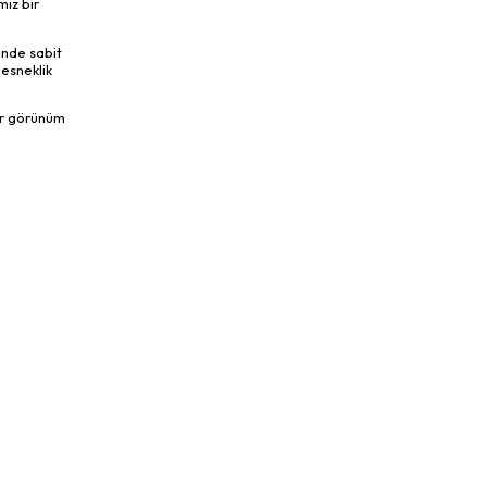
miz bir
inde sabit
esneklik
bir görünüm