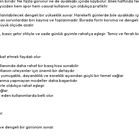
n biridir. Ne fazla görünür ne de ayakkabı içinde kaybolur. Bilek hattında te
 yüzden hem spor hem casual kullanım için oldukça pratiktir.
anılabilecek dengeli bir yükseklik sunar. Hareketli günlerde bile ayakkabı iç
şanan sorunlardan biri kayma ve toplanmadır. Burada form koruma ve dengeli 
üyük ölçüde azalır.
, basic şehir stiliyle ve sade günlük giyimle rahatça eşleşir. Temiz ve ferah 
at etmek faydalı olur:
lanımda daha rahat bir basış hissi sunabilir.
anım isteyenler için önemli bir detaydır.
muşaklık, dayanıklılık ve esneklik açısından güçlü bir temel sağlar.
lanma yapmayan modeller daha başarılıdır.
le oldukça rahat eşleşir.
ğlar.
 eden kullanımlarda belli olur.
r.
 ve dengeli bir görünüm sunar.