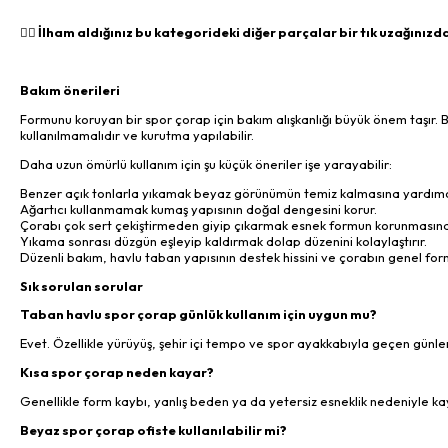
👉🏻 İlham aldığınız bu kategorideki diğer parçalar bir tık uzağınızd
Bakım önerileri
Formunu koruyan bir spor çorap için bakım alışkanlığı büyük önem taşır. B
kullanılmamalıdır ve kurutma yapılabilir.
Daha uzun ömürlü kullanım için şu küçük öneriler işe yarayabilir:
Benzer açık tonlarla yıkamak beyaz görünümün temiz kalmasına yardımcı 
Ağartıcı kullanmamak kumaş yapısının doğal dengesini korur.
Çorabı çok sert çekiştirmeden giyip çıkarmak esnek formun korunmasına 
Yıkama sonrası düzgün eşleyip kaldırmak dolap düzenini kolaylaştırır.
Düzenli bakım, havlu taban yapısının destek hissini ve çorabın genel fo
Sık sorulan sorular
Taban havlu spor çorap günlük kullanım için uygun mu?
Evet. Özellikle yürüyüş, şehir içi tempo ve spor ayakkabıyla geçen günle
Kısa spor çorap neden kayar?
Genellikle form kaybı, yanlış beden ya da yetersiz esneklik nedeniyle ka
Beyaz spor çorap ofiste kullanılabilir mi?