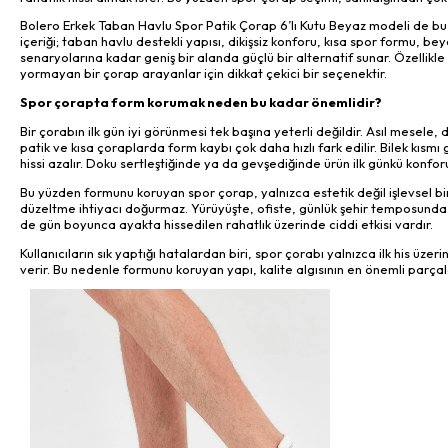
Bolero Erkek Taban Havlu Spor Patik Çorap 6’lı Kutu Beyaz modeli de b
içeriği; taban havlu destekli yapısı, dikişsiz konforu, kısa spor formu, b
senaryolarına kadar geniş bir alanda güçlü bir alternatif sunar. Özellik
yormayan bir çorap arayanlar için dikkat çekici bir seçenektir.
Spor çorapta form korumak neden bu kadar önemlidir?
Bir çorabın ilk gün iyi görünmesi tek başına yeterli değildir. Asıl mesele
patik ve kısa çoraplarda form kaybı çok daha hızlı fark edilir. Bilek k
hissi azalır. Doku sertleştiğinde ya da gevşediğinde ürün ilk günkü konfor
Bu yüzden formunu koruyan spor çorap, yalnızca estetik değil işlevsel bir
düzeltme ihtiyacı doğurmaz. Yürüyüşte, ofiste, günlük şehir temposunda y
de gün boyunca ayakta hissedilen rahatlık üzerinde ciddi etkisi vardır.
Kullanıcıların sık yaptığı hatalardan biri, spor çorabı yalnızca ilk his ü
verir. Bu nedenle formunu koruyan yapı, kalite algısının en önemli parçala