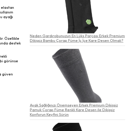
 elastan
kullanım
yu ayağı
Neden Gardırobunuzun En Lüks Parçası Erkek Premium
r. Özellikle
Dikişsiz Bambu Çorap Füme İç İçe Kare Desen Olmalı?
ğunda destek
rekli
ibi görünse
da güven
Ayak Sağlığınızı Önemseyen Erkek Premium Dikişsiz
Pamuk Çorap Füme Renkli Kare Desen ile Dikişsiz
Konforun Keyfini Sürün