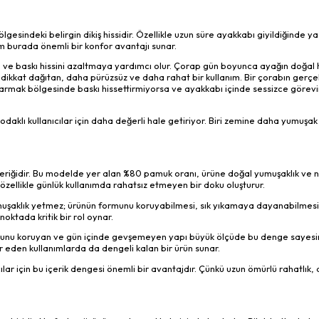
esindeki belirgin dikiş hissidir. Özellikle uzun süre ayakkabı giyildiğinde y
am burada önemli bir konfor avantajı sunar.
e ve baskı hissini azaltmaya yardımcı olur. Çorap gün boyunca ayağın doğal
 dikkat dağıtan, daha pürüzsüz ve daha rahat bir kullanım. Bir çorabın gerçek
rmak bölgesinde baskı hissettirmiyorsa ve ayakkabı içinde sessizce görevi
 odaklı kullanıcılar için daha değerli hale getiriyor. Biri zemine daha yumuşak 
içeriğidir. Bu modelde yer alan %80 pamuk oranı, ürüne doğal yumuşaklık ve 
 özellikle günlük kullanımda rahatsız etmeyen bir doku oluşturur.
yumuşaklık yetmez; ürünün formunu koruyabilmesi, sık yıkamaya dayanabilmes
oktada kritik bir rol oynar.
ormunu koruyan ve gün içinde gevşemeyen yapı büyük ölçüde bu denge sayesin
ar eden kullanımlarda da dengeli kalan bir ürün sunar.
r için bu içerik dengesi önemli bir avantajdır. Çünkü uzun ömürlü rahatlık,