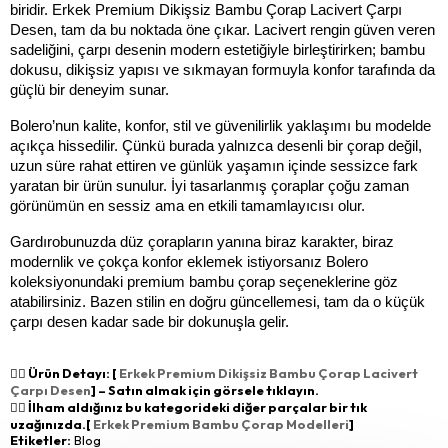
biridir. Erkek Premium Dikişsiz Bambu Çorap Lacivert Çarpı 
Desen, tam da bu noktada öne çıkar. Lacivert rengin güven veren 
sadeliğini, çarpı desenin modern estetiğiyle birleştirirken; bambu 
dokusu, dikişsiz yapısı ve sıkmayan formuyla konfor tarafında da 
güçlü bir deneyim sunar.
Bolero’nun kalite, konfor, stil ve güvenilirlik yaklaşımı bu modelde 
açıkça hissedilir. Çünkü burada yalnızca desenli bir çorap değil, 
uzun süre rahat ettiren ve günlük yaşamın içinde sessizce fark 
yaratan bir ürün sunulur. İyi tasarlanmış çoraplar çoğu zaman 
görünümün en sessiz ama en etkili tamamlayıcısı olur.
Gardırobunuzda düz çorapların yanına biraz karakter, biraz 
modernlik ve çokça konfor eklemek istiyorsanız Bolero 
koleksiyonundaki premium bambu çorap seçeneklerine göz 
atabilirsiniz. Bazen stilin en doğru güncellemesi, tam da o küçük 
çarpı desen kadar sade bir dokunuşla gelir.
👉🏻 Ürün Detayı: [
Erkek Premium Dikişsiz Bambu Çorap Lacivert
Çarpı Desen
] – Satın almak için görsele tıklayın.
👉🏻 İlham aldığınız bu kategorideki diğer parçalar bir tık
uzağınızda.[
Erkek Premium Bambu Çorap Modelleri
]
Etiketler:
Blog