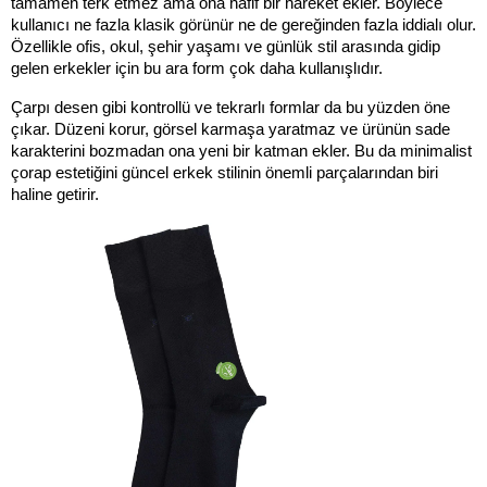
tamamen terk etmez ama ona hafif bir hareket ekler. Böylece 
kullanıcı ne fazla klasik görünür ne de gereğinden fazla iddialı olur. 
Özellikle ofis, okul, şehir yaşamı ve günlük stil arasında gidip 
gelen erkekler için bu ara form çok daha kullanışlıdır.
Çarpı desen gibi kontrollü ve tekrarlı formlar da bu yüzden öne 
çıkar. Düzeni korur, görsel karmaşa yaratmaz ve ürünün sade 
karakterini bozmadan ona yeni bir katman ekler. Bu da minimalist 
çorap estetiğini güncel erkek stilinin önemli parçalarından biri 
haline getirir.