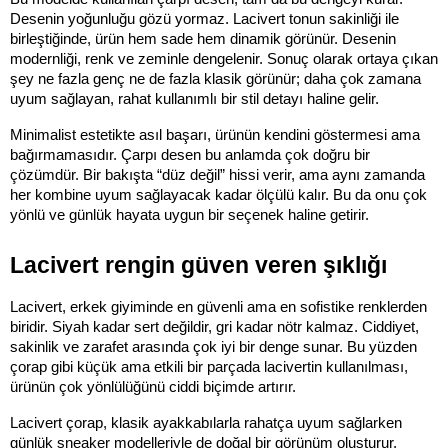
Desenin yoğunluğu gözü yormaz. Lacivert tonun sakinliği ile 
birleştiğinde, ürün hem sade hem dinamik görünür. Desenin 
modernliği, renk ve zeminle dengelenir. Sonuç olarak ortaya çıkan 
şey ne fazla genç ne de fazla klasik görünür; daha çok zamana 
uyum sağlayan, rahat kullanımlı bir stil detayı haline gelir.
Minimalist estetikte asıl başarı, ürünün kendini göstermesi ama 
bağırmamasıdır. Çarpı desen bu anlamda çok doğru bir 
çözümdür. Bir bakışta “düz değil” hissi verir, ama aynı zamanda 
her kombine uyum sağlayacak kadar ölçülü kalır. Bu da onu çok 
yönlü ve günlük hayata uygun bir seçenek haline getirir.
Lacivert rengin güven veren şıklığı
Lacivert, erkek giyiminde en güvenli ama en sofistike renklerden 
biridir. Siyah kadar sert değildir, gri kadar nötr kalmaz. Ciddiyet, 
sakinlik ve zarafet arasında çok iyi bir denge sunar. Bu yüzden 
çorap gibi küçük ama etkili bir parçada lacivertin kullanılması, 
ürünün çok yönlülüğünü ciddi biçimde artırır.
Lacivert çorap, klasik ayakkabılarla rahatça uyum sağlarken 
günlük sneaker modelleriyle de doğal bir görünüm oluşturur. 