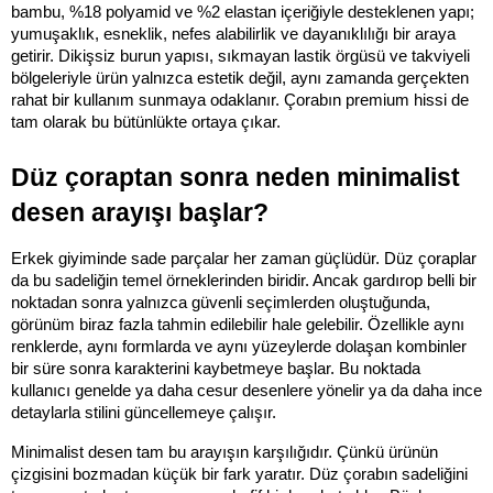
bambu, %18 polyamid ve %2 elastan içeriğiyle desteklenen yapı; 
yumuşaklık, esneklik, nefes alabilirlik ve dayanıklılığı bir araya 
getirir. Dikişsiz burun yapısı, sıkmayan lastik örgüsü ve takviyeli 
bölgeleriyle ürün yalnızca estetik değil, aynı zamanda gerçekten 
rahat bir kullanım sunmaya odaklanır. Çorabın premium hissi de 
tam olarak bu bütünlükte ortaya çıkar.
Düz çoraptan sonra neden minimalist 
desen arayışı başlar?
Erkek giyiminde sade parçalar her zaman güçlüdür. Düz çoraplar 
da bu sadeliğin temel örneklerinden biridir. Ancak gardırop belli bir 
noktadan sonra yalnızca güvenli seçimlerden oluştuğunda, 
görünüm biraz fazla tahmin edilebilir hale gelebilir. Özellikle aynı 
renklerde, aynı formlarda ve aynı yüzeylerde dolaşan kombinler 
bir süre sonra karakterini kaybetmeye başlar. Bu noktada 
kullanıcı genelde ya daha cesur desenlere yönelir ya da daha ince 
detaylarla stilini güncellemeye çalışır.
Minimalist desen tam bu arayışın karşılığıdır. Çünkü ürünün 
çizgisini bozmadan küçük bir fark yaratır. Düz çorabın sadeliğini 