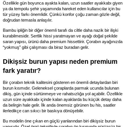
Özellikle gün boyunca ayakta kalan, uzun saatler ayakkabı giyen 
ya da tempolu şehir yaşamında hareket eden kullanıcılar için bu 
tür yüzey farkı önemlidir. Çünkü konfor çoğu zaman gözle değil, 
doğrudan temasla anlaşılır.
Bambu ipliğin bir diğer önemli tarafı da ciltle daha nazik bir ilişki 
kurabilmesidir. Sertlik hissi yaratmayan ve ayağı doğal şekilde 
saran yapısı, ürünü daha premium hissettirir. Çorabın ayağınızda 
“yokmuş” gibi çalışması da biraz buradan gelir.
Dikişsiz burun yapısı neden premium 
fark yaratır?
Bir çorabın teknik kalitesini gösteren en önemli detaylardan biri 
burun kısmıdır. Geleneksel çoraplarda parmak ucunda bulunan 
dikiş, gün içinde sürtünmeye ve rahatsızlığa yol açabilir. Özellikle 
uzun süre ayakkabı içinde kalan ayaklarda bu küçük detay daha 
da belirgin hale gelir. İlk anda önemsiz görünen bu his, saatler 
ilerledikçe can sıkıcı bir baskıya dönüşebilir.
Bu modelin öne çıkan en güçlü yanlarından biri dikişsiz burun 
yapısıdır. Özel örgü tekniğiyle çorabın ön kısmında pürüzsüz bir 