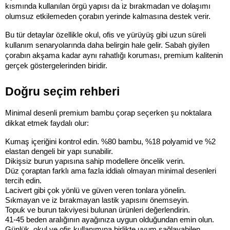
kısmında kullanılan örgü yapısı da iz bırakmadan ve dolaşımı 
olumsuz etkilemeden çorabın yerinde kalmasına destek verir.
Bu tür detaylar özellikle okul, ofis ve yürüyüş gibi uzun süreli 
kullanım senaryolarında daha belirgin hale gelir. Sabah giyilen 
çorabın akşama kadar aynı rahatlığı koruması, premium kalitenin 
gerçek göstergelerinden biridir.
Doğru seçim rehberi
Minimal desenli premium bambu çorap seçerken şu noktalara 
dikkat etmek faydalı olur:
Kumaş içeriğini kontrol edin. %80 bambu, %18 polyamid ve %2 
elastan dengeli bir yapı sunabilir.
Dikişsiz burun yapısına sahip modellere öncelik verin.
Düz çoraptan farklı ama fazla iddialı olmayan minimal desenleri 
tercih edin.
Lacivert gibi çok yönlü ve güven veren tonlara yönelin.
Sıkmayan ve iz bırakmayan lastik yapısını önemseyin.
Topuk ve burun takviyesi bulunan ürünleri değerlendirin.
41-45 beden aralığının ayağınıza uygun olduğundan emin olun.
Günlük, okul ve ofis kullanımına birlikte uyum sağlayabilen 