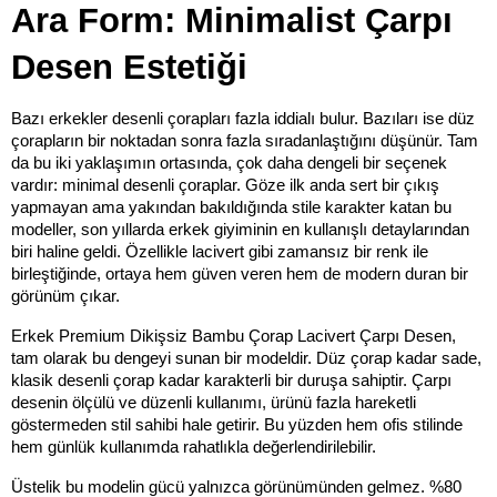
Ara Form: Minimalist Çarpı 
Desen Estetiği
Bazı erkekler desenli çorapları fazla iddialı bulur. Bazıları ise düz 
çorapların bir noktadan sonra fazla sıradanlaştığını düşünür. Tam 
da bu iki yaklaşımın ortasında, çok daha dengeli bir seçenek 
vardır: minimal desenli çoraplar. Göze ilk anda sert bir çıkış 
yapmayan ama yakından bakıldığında stile karakter katan bu 
modeller, son yıllarda erkek giyiminin en kullanışlı detaylarından 
biri haline geldi. Özellikle lacivert gibi zamansız bir renk ile 
birleştiğinde, ortaya hem güven veren hem de modern duran bir 
görünüm çıkar.
Erkek Premium Dikişsiz Bambu Çorap Lacivert Çarpı Desen, 
tam olarak bu dengeyi sunan bir modeldir. Düz çorap kadar sade, 
klasik desenli çorap kadar karakterli bir duruşa sahiptir. Çarpı 
desenin ölçülü ve düzenli kullanımı, ürünü fazla hareketli 
göstermeden stil sahibi hale getirir. Bu yüzden hem ofis stilinde 
hem günlük kullanımda rahatlıkla değerlendirilebilir.
Üstelik bu modelin gücü yalnızca görünümünden gelmez. %80 