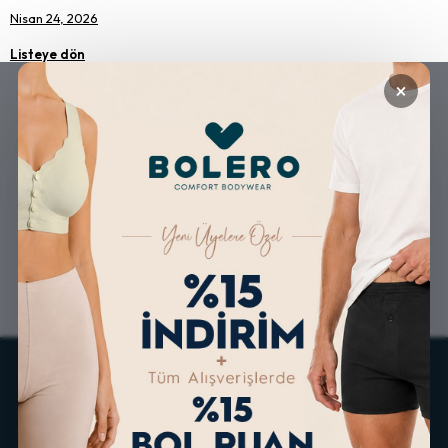
Nisan 24, 2026
Listeye dön
×
GÜVENLİ ALIŞVERİŞ
ÜCRETSİZ KARGO
ALTERNATİF ÖDEME
KOLAY İADE & DEĞİŞİM
İMKANLARI