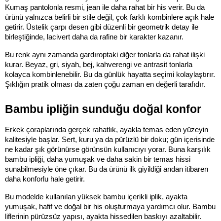
Kumaş pantolonla resmi, jean ile daha rahat bir his verir. Bu da 
ürünü yalnızca belirli bir stile değil, çok farklı kombinlere açık hale 
getirir. Üstelik çarpı desen gibi düzenli bir geometrik detay ile 
birleştiğinde, lacivert daha da rafine bir karakter kazanır.
Bu renk aynı zamanda gardıroptaki diğer tonlarla da rahat ilişki 
kurar. Beyaz, gri, siyah, bej, kahverengi ve antrasit tonlarla 
kolayca kombinlenebilir. Bu da günlük hayatta seçimi kolaylaştırır. 
Şıklığın pratik olması da zaten çoğu zaman en değerli tarafıdır.
Bambu ipliğin sunduğu doğal konfor
Erkek çoraplarında gerçek rahatlık, ayakla temas eden yüzeyin 
kalitesiyle başlar. Sert, kuru ya da pürüzlü bir doku; gün içerisinde 
ne kadar şık görünürse görünsün kullanıcıyı yorar. Buna karşılık 
bambu ipliği, daha yumuşak ve daha sakin bir temas hissi 
sunabilmesiyle öne çıkar. Bu da ürünü ilk giyildiği andan itibaren 
daha konforlu hale getirir.
Bu modelde kullanılan yüksek bambu içerikli iplik, ayakta 
yumuşak, hafif ve doğal bir his oluşturmaya yardımcı olur. Bambu 
liflerinin pürüzsüz yapısı, ayakta hissedilen baskıyı azaltabilir. 