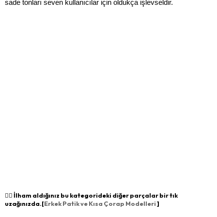
sade tonları seven kullanıcılar için oldukça işlevseldir.
👉🏻 İlham aldığınız bu kategorideki diğer parçalar bir tık
uzağınızda.[
Erkek Patik ve Kısa Çorap Modelleri
]