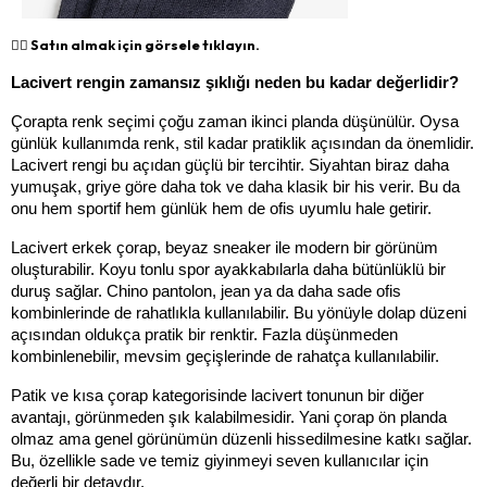
👉🏻 Satın almak için görsele tıklayın.
Lacivert rengin zamansız şıklığı neden bu kadar değerlidir?
Çorapta renk seçimi çoğu zaman ikinci planda düşünülür. Oysa 
günlük kullanımda renk, stil kadar pratiklik açısından da önemlidir. 
Lacivert rengi bu açıdan güçlü bir tercihtir. Siyahtan biraz daha 
yumuşak, griye göre daha tok ve daha klasik bir his verir. Bu da 
onu hem sportif hem günlük hem de ofis uyumlu hale getirir.
Lacivert erkek çorap, beyaz sneaker ile modern bir görünüm 
oluşturabilir. Koyu tonlu spor ayakkabılarla daha bütünlüklü bir 
duruş sağlar. Chino pantolon, jean ya da daha sade ofis 
kombinlerinde de rahatlıkla kullanılabilir. Bu yönüyle dolap düzeni 
açısından oldukça pratik bir renktir. Fazla düşünmeden 
kombinlenebilir, mevsim geçişlerinde de rahatça kullanılabilir.
Patik ve kısa çorap kategorisinde lacivert tonunun bir diğer 
avantajı, görünmeden şık kalabilmesidir. Yani çorap ön planda 
olmaz ama genel görünümün düzenli hissedilmesine katkı sağlar. 
Bu, özellikle sade ve temiz giyinmeyi seven kullanıcılar için 
değerli bir detaydır.