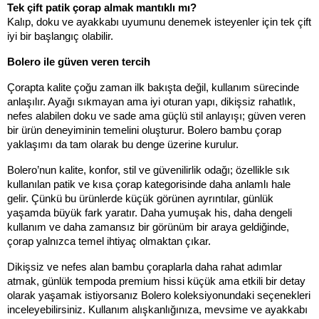
Tek çift patik çorap almak mantıklı mı?
Kalıp, doku ve ayakkabı uyumunu denemek isteyenler için tek çift 
iyi bir başlangıç olabilir.
Bolero ile güven veren tercih
Çorapta kalite çoğu zaman ilk bakışta değil, kullanım sürecinde 
anlaşılır. Ayağı sıkmayan ama iyi oturan yapı, dikişsiz rahatlık, 
nefes alabilen doku ve sade ama güçlü stil anlayışı; güven veren 
bir ürün deneyiminin temelini oluşturur. Bolero bambu çorap 
yaklaşımı da tam olarak bu denge üzerine kurulur.
Bolero’nun kalite, konfor, stil ve güvenilirlik odağı; özellikle sık 
kullanılan patik ve kısa çorap kategorisinde daha anlamlı hale 
gelir. Çünkü bu ürünlerde küçük görünen ayrıntılar, günlük 
yaşamda büyük fark yaratır. Daha yumuşak his, daha dengeli 
kullanım ve daha zamansız bir görünüm bir araya geldiğinde, 
çorap yalnızca temel ihtiyaç olmaktan çıkar.
Dikişsiz ve nefes alan bambu çoraplarla daha rahat adımlar 
atmak, günlük tempoda premium hissi küçük ama etkili bir detay 
olarak yaşamak istiyorsanız Bolero koleksiyonundaki seçenekleri 
inceleyebilirsiniz. Kullanım alışkanlığınıza, mevsime ve ayakkabı 