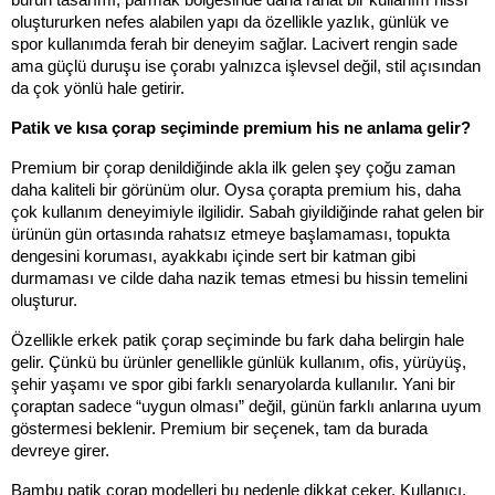
burun tasarımı, parmak bölgesinde daha rahat bir kullanım hissi 
oluştururken nefes alabilen yapı da özellikle yazlık, günlük ve 
spor kullanımda ferah bir deneyim sağlar. Lacivert rengin sade 
ama güçlü duruşu ise çorabı yalnızca işlevsel değil, stil açısından 
da çok yönlü hale getirir.
Patik ve kısa çorap seçiminde premium his ne anlama gelir?
Premium bir çorap denildiğinde akla ilk gelen şey çoğu zaman 
daha kaliteli bir görünüm olur. Oysa çorapta premium his, daha 
çok kullanım deneyimiyle ilgilidir. Sabah giyildiğinde rahat gelen bir 
ürünün gün ortasında rahatsız etmeye başlamaması, topukta 
dengesini koruması, ayakkabı içinde sert bir katman gibi 
durmaması ve cilde daha nazik temas etmesi bu hissin temelini 
oluşturur.
Özellikle erkek patik çorap seçiminde bu fark daha belirgin hale 
gelir. Çünkü bu ürünler genellikle günlük kullanım, ofis, yürüyüş, 
şehir yaşamı ve spor gibi farklı senaryolarda kullanılır. Yani bir 
çoraptan sadece “uygun olması” değil, günün farklı anlarına uyum 
göstermesi beklenir. Premium bir seçenek, tam da burada 
devreye girer.
Bambu patik çorap modelleri bu nedenle dikkat çeker. Kullanıcı, 