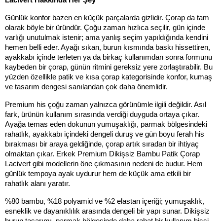
Lacivert Hakkında Her Şey
Günlük konfor bazen en küçük parçalarda gizlidir. Çorap da tam 
olarak böyle bir üründür. Çoğu zaman hızlıca seçilir, gün içinde 
varlığı unutulmak istenir; ama yanlış seçim yapıldığında kendini 
hemen belli eder. Ayağı sıkan, burun kısmında baskı hissettiren, 
ayakkabı içinde terleten ya da birkaç kullanımdan sonra formunu 
kaybeden bir çorap, günün ritmini gereksiz yere zorlaştırabilir. Bu 
yüzden özellikle patik ve kısa çorap kategorisinde konfor, kumaş 
ve tasarım dengesi sanılandan çok daha önemlidir.
Premium his çoğu zaman yalnızca görünümle ilgili değildir. Asıl 
fark, ürünün kullanım sırasında verdiği duyguda ortaya çıkar. 
Ayağa temas eden dokunun yumuşaklığı, parmak bölgesindeki 
rahatlık, ayakkabı içindeki dengeli duruş ve gün boyu ferah his 
bırakması bir araya geldiğinde, çorap artık sıradan bir ihtiyaç 
olmaktan çıkar. Erkek Premium Dikişsiz Bambu Patik Çorap 
Lacivert gibi modellerin öne çıkmasının nedeni de budur. Hem 
günlük tempoya ayak uydurur hem de küçük ama etkili bir 
rahatlık alanı yaratır.
%80 bambu, %18 polyamid ve %2 elastan içeriği; yumuşaklık, 
esneklik ve dayanıklılık arasında dengeli bir yapı sunar. Dikişsiz 