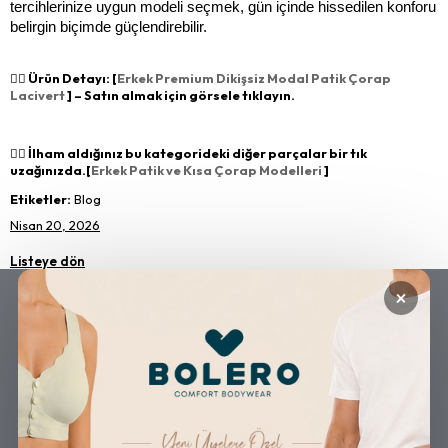
tercihlerinize uygun modeli seçmek, gün içinde hissedilen konforu 
belirgin biçimde güçlendirebilir.
👉🏻 Ürün Detayı: [
Erkek Premium Dikişsiz Modal Patik Çorap
Lacivert
] – Satın almak için görsele tıklayın.
👉🏻 İlham aldığınız bu kategorideki diğer parçalar bir tık
uzağınızda.[
Erkek Patik ve Kısa Çorap Modelleri
]
Etiketler:
Blog
Nisan 20, 2026
Listeye dön
×
GÜVENLİ ALIŞVERİŞ
ÜCRETSİZ KARGO