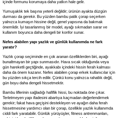
içinde formunu korumaya daha yatkın hale gelir.
Yumuşaklık tek başına yeterli değildir; ürünün ayakta düzgün 
durması da gerekir. Bu yüzden bambu patik çorap seçerken 
yalnızca kumaşın hissine değil, genel yapısına da bakmak 
önemlidir. İyi tasarlanmış bir model, ayağı sıkmadan sarar ve 
kullanım boyunca daha dengeli bir konfor sunar.
Nefes alabilen yapı yazlık ve günlük kullanımda ne fark 
yaratır?
Yazlık çorap seçiminde en çok aranan özelliklerden biri, ayağı 
bunaltmayan bir yapı sunmasıdır. Hava sıcak olduğunda veya 
gün hareketli geçtiğinde, ayakkabı içindeki hissin ferah kalması 
daha da önem kazanır. Nefes alabilen çorap erkek kullanıcılar için 
bu yüzden sıkça tercih edilir. Çünkü konu yalnızca rahatlık değil, 
gün boyu daha dengeli hissetmektir.
Bambu liflerinin sağladığı hafiflik hissi, bu noktada öne çıkar. 
Terletmeyen yapı ifadesini abartıya kaçmadan değerlendirmek 
gerekir; fakat hava geçişini destekleyen ve ayağın daha ferah 
hissetmesine yardımcı olan bir çorap, özellikle yazlık kullanımda 
ciddi fark yaratabilir. Günlük yürüyüşler, fitness antrenmanları, 