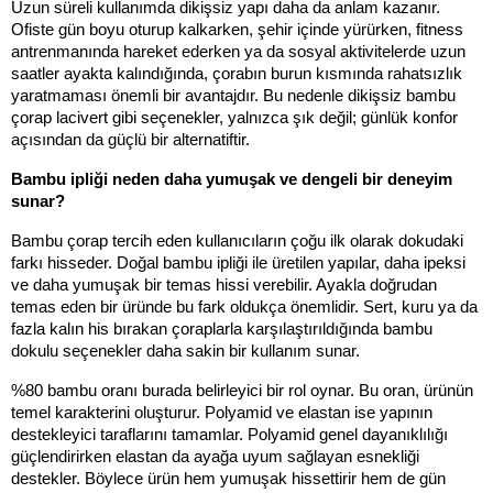
Uzun süreli kullanımda dikişsiz yapı daha da anlam kazanır. 
Ofiste gün boyu oturup kalkarken, şehir içinde yürürken, fitness 
antrenmanında hareket ederken ya da sosyal aktivitelerde uzun 
saatler ayakta kalındığında, çorabın burun kısmında rahatsızlık 
yaratmaması önemli bir avantajdır. Bu nedenle dikişsiz bambu 
çorap lacivert gibi seçenekler, yalnızca şık değil; günlük konfor 
açısından da güçlü bir alternatiftir.
Bambu ipliği neden daha yumuşak ve dengeli bir deneyim 
sunar?
Bambu çorap tercih eden kullanıcıların çoğu ilk olarak dokudaki 
farkı hisseder. Doğal bambu ipliği ile üretilen yapılar, daha ipeksi 
ve daha yumuşak bir temas hissi verebilir. Ayakla doğrudan 
temas eden bir üründe bu fark oldukça önemlidir. Sert, kuru ya da 
fazla kalın his bırakan çoraplarla karşılaştırıldığında bambu 
dokulu seçenekler daha sakin bir kullanım sunar.
%80 bambu oranı burada belirleyici bir rol oynar. Bu oran, ürünün 
temel karakterini oluşturur. Polyamid ve elastan ise yapının 
destekleyici taraflarını tamamlar. Polyamid genel dayanıklılığı 
güçlendirirken elastan da ayağa uyum sağlayan esnekliği 
destekler. Böylece ürün hem yumuşak hissettirir hem de gün 