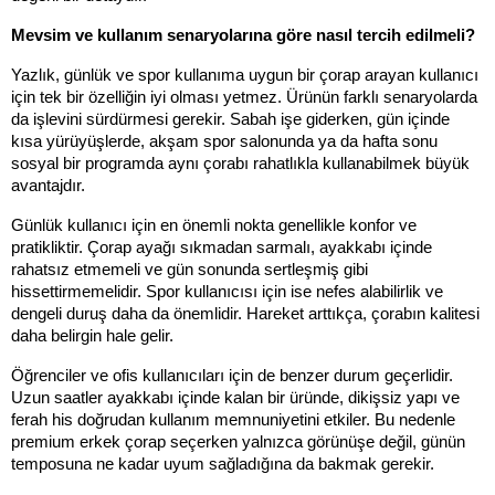
Mevsim ve kullanım senaryolarına göre nasıl tercih edilmeli?
Yazlık, günlük ve spor kullanıma uygun bir çorap arayan kullanıcı 
için tek bir özelliğin iyi olması yetmez. Ürünün farklı senaryolarda 
da işlevini sürdürmesi gerekir. Sabah işe giderken, gün içinde 
kısa yürüyüşlerde, akşam spor salonunda ya da hafta sonu 
sosyal bir programda aynı çorabı rahatlıkla kullanabilmek büyük 
avantajdır.
Günlük kullanıcı için en önemli nokta genellikle konfor ve 
pratikliktir. Çorap ayağı sıkmadan sarmalı, ayakkabı içinde 
rahatsız etmemeli ve gün sonunda sertleşmiş gibi 
hissettirmemelidir. Spor kullanıcısı için ise nefes alabilirlik ve 
dengeli duruş daha da önemlidir. Hareket arttıkça, çorabın kalitesi 
daha belirgin hale gelir.
Öğrenciler ve ofis kullanıcıları için de benzer durum geçerlidir. 
Uzun saatler ayakkabı içinde kalan bir üründe, dikişsiz yapı ve 
ferah his doğrudan kullanım memnuniyetini etkiler. Bu nedenle 
premium erkek çorap seçerken yalnızca görünüşe değil, günün 
temposuna ne kadar uyum sağladığına da bakmak gerekir.