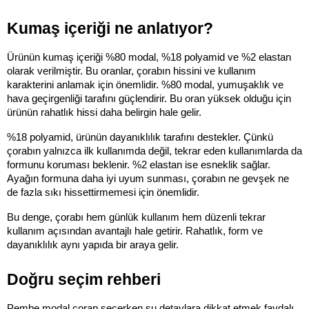
Kumaş içeriği ne anlatıyor?
Ürünün kumaş içeriği %80 modal, %18 polyamid ve %2 elastan 
olarak verilmiştir. Bu oranlar, çorabın hissini ve kullanım 
karakterini anlamak için önemlidir. %80 modal, yumuşaklık ve 
hava geçirgenliği tarafını güçlendirir. Bu oran yüksek olduğu için 
ürünün rahatlık hissi daha belirgin hale gelir.
%18 polyamid, ürünün dayanıklılık tarafını destekler. Çünkü 
çorabın yalnızca ilk kullanımda değil, tekrar eden kullanımlarda da 
formunu koruması beklenir. %2 elastan ise esneklik sağlar. 
Ayağın formuna daha iyi uyum sunması, çorabın ne gevşek ne 
de fazla sıkı hissettirmemesi için önemlidir.
Bu denge, çorabı hem günlük kullanım hem düzenli tekrar 
kullanım açısından avantajlı hale getirir. Rahatlık, form ve 
dayanıklılık aynı yapıda bir araya gelir.
Doğru seçim rehberi
Pembe modal çorap seçerken şu detaylara dikkat etmek faydalı 