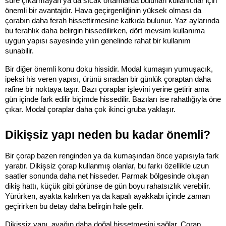
süre çıkarmayan ya da sıcak ortamlarda bulunan kullanıcılar için 
önemli bir avantajdır. Hava geçirgenliğinin yüksek olması da 
çorabın daha ferah hissettirmesine katkıda bulunur. Yaz aylarında 
bu ferahlık daha belirgin hissedilirken, dört mevsim kullanıma 
uygun yapısı sayesinde yılın genelinde rahat bir kullanım 
sunabilir.
Bir diğer önemli konu doku hissidir. Modal kumaşın yumuşacık, 
ipeksi his veren yapısı, ürünü sıradan bir günlük çoraptan daha 
rafine bir noktaya taşır. Bazı çoraplar işlevini yerine getirir ama 
gün içinde fark edilir biçimde hissedilir. Bazıları ise rahatlığıyla öne 
çıkar. Modal çoraplar daha çok ikinci gruba yaklaşır.
Dikişsiz yapı neden bu kadar önemli?
Bir çorap bazen renginden ya da kumaşından önce yapısıyla fark 
yaratır. Dikişsiz çorap kullanmış olanlar, bu farkı özellikle uzun 
saatler sonunda daha net hisseder. Parmak bölgesinde oluşan 
dikiş hattı, küçük gibi görünse de gün boyu rahatsızlık verebilir. 
Yürürken, ayakta kalırken ya da kapalı ayakkabı içinde zaman 
geçirirken bu detay daha belirgin hale gelir.
Dikişsiz yapı, ayağın daha doğal hissetmesini sağlar. Çorap 