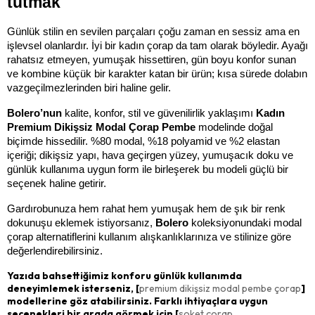
tutmak
Günlük stilin en sevilen parçaları çoğu zaman en sessiz ama en 
işlevsel olanlardır. İyi bir kadın çorap da tam olarak böyledir. Ayağı 
rahatsız etmeyen, yumuşak hissettiren, gün boyu konfor sunan 
ve kombine küçük bir karakter katan bir ürün; kısa sürede dolabın 
vazgeçilmezlerinden biri haline gelir.
Bolero’nun 
kalite, konfor, stil ve güvenilirlik yaklaşımı 
Kadın 
Premium Dikişsiz Modal Çorap Pembe
 modelinde doğal 
biçimde hissedilir. %80 modal, %18 polyamid ve %2 elastan 
içeriği; dikişsiz yapı, hava geçirgen yüzey, yumuşacık doku ve 
günlük kullanıma uygun form ile birleşerek bu modeli güçlü bir 
seçenek haline getirir.
Gardırobunuza hem rahat hem yumuşak hem de şık bir renk 
dokunuşu eklemek istiyorsanız, 
Bolero 
koleksiyonundaki modal 
çorap alternatiflerini kullanım alışkanlıklarınıza ve stilinize göre 
değerlendirebilirsiniz.
Yazıda bahsettiğimiz konforu günlük kullanımda
deneyimlemek isterseniz, [
premium dikişsiz modal pembe çorap
]
modellerine göz atabilirsiniz. Farklı ihtiyaçlara uygun
seçenekleri bir arada görmek için [
soket çorap