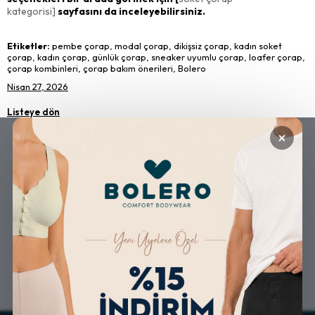
kategorisi]
sayfasını da inceleyebilirsiniz.
Etiketler:
pembe çorap, modal çorap, dikişsiz çorap, kadın soket
çorap, kadın çorap, günlük çorap, sneaker uyumlu çorap, loafer çorap,
çorap kombinleri, çorap bakım önerileri, Bolero
Nisan 27, 2026
Listeye dön
×
GÜVENLİ ALIŞVERİŞ
ÜCRETSİZ KARGO
ALTERNATİF ÖDEME
KOLAY İADE & DEĞİŞİM
İMKANLARI