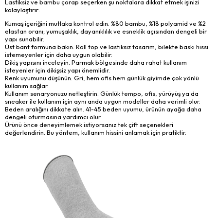
Lastiksiz ve bambu çorap seçerken şu noktalara dikkat etmek işinizi
kolaylaştırır:
Kumaş içeriğini mutlaka kontrol edin. %80 bambu, %18 polyamid ve %2
elastan oranı; yumuşaklık, dayanıklılık ve esneklik açısından dengeli bir
yapı sunabilir.
Üst bant formuna bakın. Roll top ve lastiksiz tasarım, bilekte baskı hissi
istemeyenler için daha uygun olabilir.
Dikiş yapısını inceleyin. Parmak bölgesinde daha rahat kullanım
isteyenler için dikişsiz yapı önemlidir.
Renk uyumunu düşünün. Gri, hem ofis hem günlük giyimde çok yönlü
kullanım sağlar.
Kullanım senaryonuzu netleştirin. Günlük tempo, ofis, yürüyüş ya da
sneaker ile kullanım için aynı anda uygun modeller daha verimli olur.
Beden aralığını dikkate alın. 41-45 beden uyumu, ürünün ayağa daha
dengeli oturmasına yardımcı olur.
Ürünü önce deneyimlemek istiyorsanız tek çift seçenekleri
değerlendirin. Bu yöntem, kullanım hissini anlamak için pratiktir.