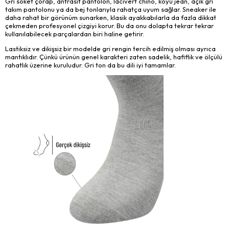
Gri soket çorap, antrasit pantolon, lacivert chino, koyu jean, açık gri
takım pantolonu ya da bej tonlarıyla rahatça uyum sağlar. Sneaker ile
daha rahat bir görünüm sunarken, klasik ayakkabılarla da fazla dikkat
çekmeden profesyonel çizgiyi korur. Bu da onu dolapta tekrar tekrar
kullanılabilecek parçalardan biri haline getirir.
Lastiksiz ve dikişsiz bir modelde gri rengin tercih edilmiş olması ayrıca
mantıklıdır. Çünkü ürünün genel karakteri zaten sadelik, hafiflik ve ölçülü
rahatlık üzerine kuruludur. Gri ton da bu dili iyi tamamlar.