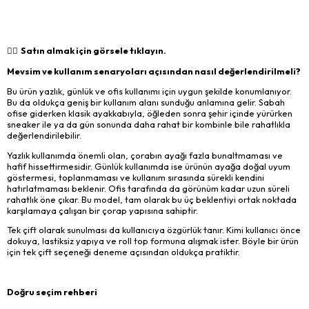
👉🏻 Satın almak için görsele tıklayın.
Mevsim ve kullanım senaryoları açısından nasıl değerlendirilmeli?
Bu ürün yazlık, günlük ve ofis kullanımı için uygun şekilde konumlanıyor.
Bu da oldukça geniş bir kullanım alanı sunduğu anlamına gelir. Sabah
ofise giderken klasik ayakkabıyla, öğleden sonra şehir içinde yürürken
sneaker ile ya da gün sonunda daha rahat bir kombinle bile rahatlıkla
değerlendirilebilir.
Yazlık kullanımda önemli olan, çorabın ayağı fazla bunaltmaması ve
hafif hissettirmesidir. Günlük kullanımda ise ürünün ayağa doğal uyum
göstermesi, toplanmaması ve kullanım sırasında sürekli kendini
hatırlatmaması beklenir. Ofis tarafında da görünüm kadar uzun süreli
rahatlık öne çıkar. Bu model, tam olarak bu üç beklentiyi ortak noktada
karşılamaya çalışan bir çorap yapısına sahiptir.
Tek çift olarak sunulması da kullanıcıya özgürlük tanır. Kimi kullanıcı önce
dokuya, lastiksiz yapıya ve roll top formuna alışmak ister. Böyle bir ürün
için tek çift seçeneği deneme açısından oldukça pratiktir.
Doğru seçim rehberi