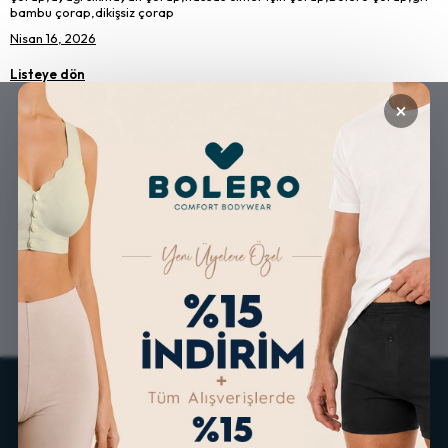
bambu çorap,dikişsiz çorap
Nisan 16, 2026
Listeye dön
×
GÜVENLİ ALIŞVERİŞ
ÜCRETSİZ KARGO
ALTERNATİF ÖDEME
KOLAY İADE & DEĞİŞİM
İMKANLARI