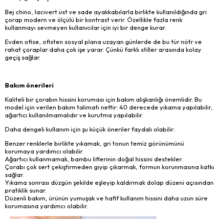
Bej chino, lacivert üst ve sade ayakkabılarla birlikte kullanıldığında gri
çorap modern ve ölçülü bir kontrast verir. Özellikle fazla renk
kullanmayı sevmeyen kullanıcılar için iyi bir denge kurar.
Evden ofise, ofisten sosyal plana uzayan günlerde de bu tür nötr ve
rahat çoraplar daha çok işe yarar. Çünkü farklı stiller arasında kolay
geçiş sağlar.
Bakım önerileri
Kaliteli bir çorabın hissini koruması için bakım alışkanlığı önemlidir. Bu
model için verilen bakım talimatı nettir: 40 derecede yıkama yapılabilir,
ağartıcı kullanılmamalıdır ve kurutma yapılabilir.
Daha dengeli kullanım için şu küçük öneriler faydalı olabilir:
Benzer renklerle birlikte yıkamak, gri tonun temiz görünümünü
korumaya yardımcı olabilir.
Ağartıcı kullanmamak, bambu liflerinin doğal hissini destekler.
Çorabı çok sert çekiştirmeden giyip çıkarmak, formun korunmasına katkı
sağlar.
Yıkama sonrası düzgün şekilde eşleyip kaldırmak dolap düzeni açısından
pratiklik sunar.
Düzenli bakım, ürünün yumuşak ve hafif kullanım hissini daha uzun süre
korumasına yardımcı olabilir.