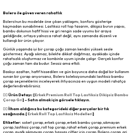
Bolero ile güven veren rahatlık
Bolero’nun bu modelde öne çıkan yaklaşımı, konforu gösterişe
kaçmadan sunabilmesi. Lastiksiz roll top tasarım, dikişsiz burun yapısı,
bambu dokunun hafif hissi ve gri rengin sade uyumu bir araya
geldiğinde; ortaya yalnızca rahat değil, aynı zamanda düzenli ve
kullanışlı bir ürün çıkıyor.
Günlük yaşamda iyi bir çorap çoğu zaman kendini yüksek sesle
göstermez. Ayağı sıkmaz, bilekte dikkat dağıtmaz, ayakkabı içinde
rahatsızlık oluşturmaz ve kombinle uyum içinde çalışır. Gerçek konfor
çoğu zaman tam da budur. Sessiz ama etkili.
Baskıyı azaltan, hafif hissedilen ve gün boyunca daha doğal bir kullanım
sunan bir çorap arıyorsanız, Bolero koleksiyonundaki lastiksiz bambu
çorap seçeneklerini inceleyerek ihtiyacınıza en uygun modeli rahatça
değerlendirebilirsiniz.
👉🏻 Ürün Detayı: [
Erkek Premium Roll Top Lastiksiz Dikişsiz Bambu
Çorap Gri
] – Satın almak için görsele tıklayın.
👉🏻 İlham aldığınız bu kategorideki diğer parçalar bir tık
uzağınızda.[
Erkek Roll Top Lastiksiz Modelleri
]
Etiketler:
soket çorap,erkek çorap,erkek bambu çorap,sıkmayan
çorap,lastiksiz çorap,roll top çorap,rahat erkek çorap,premium erkek
çorap,ayağı sıkmayan çorap,hassas ciltler için çorap,Bolero çorap,gri