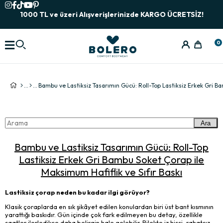
1000 TL ve üzeri Alışverişlerinizde KARGO ÜCRETSİZ!
0
Ara
Bambu ve Lastiksiz Tasarımın Gücü: Roll-Top
Lastiksiz Erkek Gri Bambu Soket Çorap ile
Maksimum Hafiflik ve Sıfır Baskı
Lastiksiz çorap neden bu kadar ilgi görüyor?
Klasik çoraplarda en sık şikâyet edilen konulardan biri üst bant kısmının
yarattığı baskıdır. Gün içinde çok fark edilmeyen bu detay, özellikle
saatler ilerledikçe daha belirgin hale gelebilir. Bilekte iz hissi, rahatsız