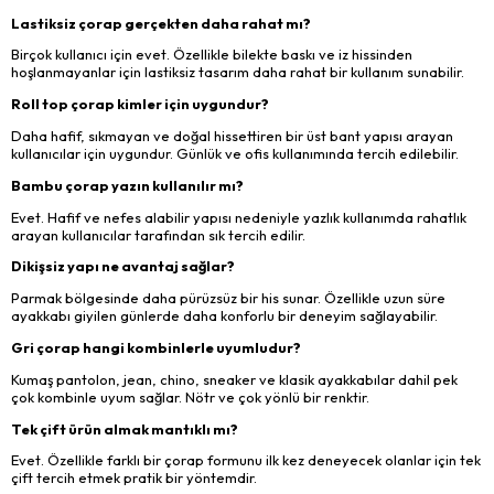
Lastiksiz çorap gerçekten daha rahat mı?
Birçok kullanıcı için evet. Özellikle bilekte baskı ve iz hissinden
hoşlanmayanlar için lastiksiz tasarım daha rahat bir kullanım sunabilir.
Roll top çorap kimler için uygundur?
Daha hafif, sıkmayan ve doğal hissettiren bir üst bant yapısı arayan
kullanıcılar için uygundur. Günlük ve ofis kullanımında tercih edilebilir.
Bambu çorap yazın kullanılır mı?
Evet. Hafif ve nefes alabilir yapısı nedeniyle yazlık kullanımda rahatlık
arayan kullanıcılar tarafından sık tercih edilir.
Dikişsiz yapı ne avantaj sağlar?
Parmak bölgesinde daha pürüzsüz bir his sunar. Özellikle uzun süre
ayakkabı giyilen günlerde daha konforlu bir deneyim sağlayabilir.
Gri çorap hangi kombinlerle uyumludur?
Kumaş pantolon, jean, chino, sneaker ve klasik ayakkabılar dahil pek
çok kombinle uyum sağlar. Nötr ve çok yönlü bir renktir.
Tek çift ürün almak mantıklı mı?
Evet. Özellikle farklı bir çorap formunu ilk kez deneyecek olanlar için tek
çift tercih etmek pratik bir yöntemdir.