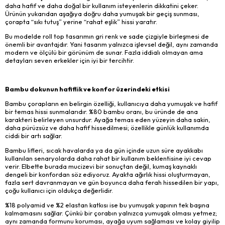
daha hafif ve daha doğal bir kullanım isteyenlerin dikkatini çeker.
Ürünün yukarıdan aşağıya doğru daha yumuşak bir geçiş sunması,
çorapta “sıkı tutuş” yerine “rahat eşlik” hissi yaratır.
Bu modelde roll top tasarımın gri renk ve sade çizgiyle birleşmesi de
önemli bir avantajdır. Yani tasarım yalnızca işlevsel değil, aynı zamanda
modern ve ölçülü bir görünüm de sunar. Fazla iddialı olmayan ama
detayları seven erkekler için iyi bir tercihtir.
Bambu dokunun hafiflik ve konfor üzerindeki etkisi
Bambu çorapların en belirgin özelliği, kullanıcıya daha yumuşak ve hafif
bir temas hissi sunmalarıdır. %80 bambu oranı, bu üründe de ana
karakteri belirleyen unsurdur. Ayağa temas eden yüzeyin daha sakin,
daha pürüzsüz ve daha hafif hissedilmesi; özellikle günlük kullanımda
ciddi bir artı sağlar.
Bambu lifleri, sıcak havalarda ya da gün içinde uzun süre ayakkabı
kullanılan senaryolarda daha rahat bir kullanım beklentisine iyi cevap
verir. Elbette burada mucizevi bir sonuçtan değil, kumaş kaynaklı
dengeli bir konfordan söz ediyoruz. Ayakta ağırlık hissi oluşturmayan,
fazla sert davranmayan ve gün boyunca daha ferah hissedilen bir yapı,
çoğu kullanıcı için oldukça değerlidir.
%18 polyamid ve %2 elastan katkısı ise bu yumuşak yapının tek başına
kalmamasını sağlar. Çünkü bir çorabın yalnızca yumuşak olması yetmez;
aynı zamanda formunu koruması, ayağa uyum sağlaması ve kolay giyilip