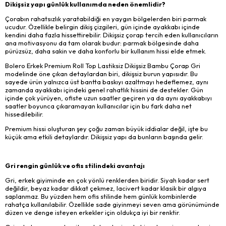
Dikişsiz yapı günlük kullanımda neden önemlidir?
Çorabın rahatsızlık yaratabildiği en yaygın bölgelerden biri parmak
ucudur. Özellikle belirgin dikiş çizgileri, gün içinde ayakkabı içinde
kendini daha fazla hissettirebilir. Dikişsiz çorap tercih eden kullanıcıların
ana motivasyonu da tam olarak budur: parmak bölgesinde daha
pürüzsüz, daha sakin ve daha konforlu bir kullanım hissi elde etmek.
Bolero Erkek Premium Roll Top Lastiksiz Dikişsiz Bambu Çorap Gri
modelinde öne çıkan detaylardan biri, dikişsiz burun yapısıdır. Bu
sayede ürün yalnızca üst bantta baskıyı azaltmayı hedeflemez, aynı
zamanda ayakkabı içindeki genel rahatlık hissini de destekler. Gün
içinde çok yürüyen, ofiste uzun saatler geçiren ya da aynı ayakkabıyı
saatler boyunca çıkaramayan kullanıcılar için bu fark daha net
hissedilebilir.
Premium hissi oluşturan şey çoğu zaman büyük iddialar değil, işte bu
küçük ama etkili detaylardır. Dikişsiz yapı da bunların başında gelir.
Gri rengin günlük ve ofis stilindeki avantajı
Gri, erkek giyiminde en çok yönlü renklerden biridir. Siyah kadar sert
değildir, beyaz kadar dikkat çekmez, lacivert kadar klasik bir algıya
saplanmaz. Bu yüzden hem ofis stilinde hem günlük kombinlerde
rahatça kullanılabilir. Özellikle sade giyinmeyi seven ama görünümünde
düzen ve denge isteyen erkekler için oldukça iyi bir renktir.