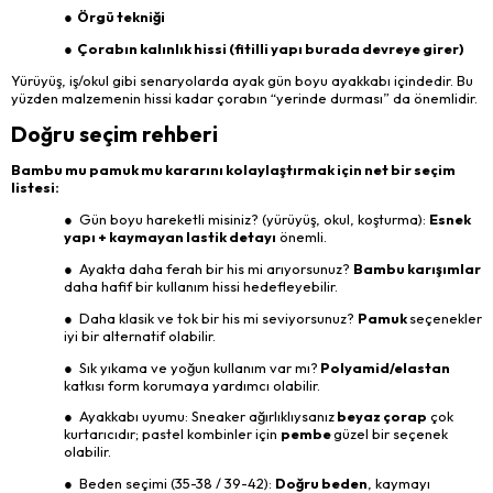
● Örgü tekniği
● Çorabın kalınlık hissi (fitilli yapı burada devreye girer)
Yürüyüş, iş/okul gibi senaryolarda ayak gün boyu ayakkabı içindedir. Bu
yüzden malzemenin hissi kadar çorabın “yerinde durması” da önemlidir.
Doğru seçim rehberi
Bambu mu pamuk mu kararını kolaylaştırmak için net bir seçim
listesi:
● Gün boyu hareketli misiniz? (yürüyüş, okul, koşturma):
Esnek
yapı + kaymayan lastik detayı
önemli.
● Ayakta daha ferah bir his mi arıyorsunuz?
Bambu karışımlar
daha hafif bir kullanım hissi hedefleyebilir.
● Daha klasik ve tok bir his mi seviyorsunuz?
Pamuk
seçenekler
iyi bir alternatif olabilir.
● Sık yıkama ve yoğun kullanım var mı?
Polyamid/elastan
katkısı form korumaya yardımcı olabilir.
● Ayakkabı uyumu: Sneaker ağırlıklıysanız
beyaz çorap
çok
kurtarıcıdır; pastel kombinler için
pembe
güzel bir seçenek
olabilir.
● Beden seçimi (35-38 / 39-42):
Doğru beden
, kaymayı