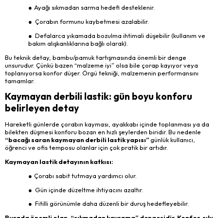
●
Ayağı sıkmadan sarma hedefi desteklenir.
● Çorabın formunu kaybetmesi azalabilir.
● Defalarca yıkamada bozulma ihtimali düşebilir (kullanım ve
bakım alışkanlıklarına bağlı olarak).
Bu teknik detay, bambu/pamuk tartışmasında önemli bir denge
unsurudur. Çünkü bazen “malzeme iyi” olsa bile çorap kayıyor veya
toplanıyorsa konfor düşer. Örgü tekniği, malzemenin performansını
tamamlar.
Kaymayan derbili lastik: gün boyu konforu
belirleyen detay
Hareketli günlerde çorabın kayması, ayakkabı içinde toplanması ya da
bilekten düşmesi konforu bozan en hızlı şeylerden biridir. Bu nedenle
“bacağı saran kaymayan derbili lastik yapısı”
günlük kullanıcı,
öğrenci ve ofis temposu olanlar için çok pratik bir artıdır.
Kaymayan lastik detayının katkısı:
●
Çorabı sabit tutmaya yardımcı olur.
● Gün içinde düzeltme ihtiyacını azaltır.
● Fitilli görünümle daha düzenli bir duruş hedefleyebilir.
Burada önemli olan, “sıkmadan kavrama” dengesidir. Konfor, sıkı