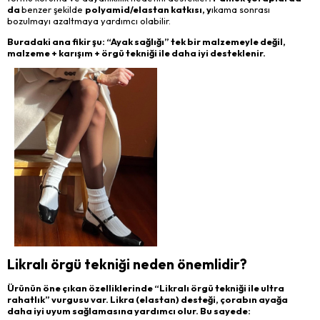
da
benzer şekilde
polyamid/elastan katkısı, y
ıkama sonrası
bozulmayı azaltmaya yardımcı olabilir.
Buradaki ana fikir şu: “Ayak sağlığı” tek bir malzemeyle değil,
malzeme + karışım + örgü tekniği ile daha iyi desteklenir.
Likralı örgü tekniği neden önemlidir?
Ürünün öne çıkan özelliklerinde “Likralı örgü tekniği ile ultra
rahatlık” vurgusu var. Likra (elastan) desteği, çorabın ayağa
daha iyi uyum sağlamasına yardımcı olur. Bu sayede: