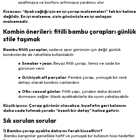
azaltmaya ve konforu artırmaya yardımcı olur.
Kısacası: “Ayak sağlığı için en iyi çorap malzemeleri” tek bir kelime
değildir. En iyi malzeme, sizin gününüzle en iyi anlaşan
malzemedir.
Kombin önerileri: fitilli bambu çorapları günlük
stile taşımak
Bambu fitilli çoraplar,
sadece spor görünüm için değil; günlük
kombinlerde de rahatlıkla kullanılabilir.
● Sneaker + jean:
Beyaz fitilli çorap, temiz ve sade bir
görünüm verir.
● Gri/siyah alt parçalar:
Pembe çorap, yumuşak bir renk
detayı olarak kombini canlandırır.
● Ofis-casual günler:
Fitilli yapı, çorabın daha düzenli
durmasını sağlar; klasik ayakkabılarla da uyum yakalayabilir.
Küçük ipucu: Çorap görünür olacaksa, kıyafetin geri kalanını
daha sade tutmak çorabı “özenli bir detay” haline getirir.
Sık sorulan sorular
1) Bambu çorap ayakta daha mı ferah hissettirir?
Bambu karışımlar genellikle hafif ve yumuşak bir kullanım hissi hedefler.