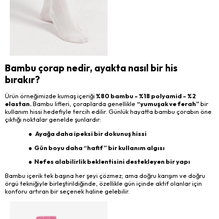
Bambu çorap nedir, ayakta nasıl bir his
bırakır?
Ürün örneğimizde kumaş içeriği
%80 bambu - %18 polyamid - %2
elastan.
Bambu lifleri, çoraplarda genellikle
“yumuşak ve ferah”
bir
kullanım hissi hedefiyle tercih edilir. Günlük hayatta bambu çorabın öne
çıktığı noktalar genelde şunlardır:
●
Ayağa daha ipeksi bir dokunuş hissi
● Gün boyu daha “hafif” bir kullanım algısı
● Nefes alabilirlik beklentisini destekleyen bir yapı
Bambu içerik tek başına her şeyi çözmez; ama doğru karışım ve doğru
örgü tekniğiyle birleştirildiğinde, özellikle gün içinde aktif olanlar için
konforu artıran bir seçenek haline gelebilir.