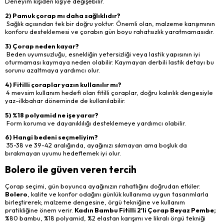
Deneyim kişiden kişiye değişebilir.
2) Pamuk çorap mı daha sağlıklıdır?
Sağlık açısından tek bir doğru yoktur. Önemli olan, malzeme karışımının
konforu desteklemesi ve çorabın gün boyu rahatsızlık yaratmamasıdır.
3) Çorap neden kayar?
Beden uyumsuzluğu, esnekliğin yetersizliği veya lastik yapısının iyi
oturmaması kaymaya neden olabilir. Kaymayan derbili lastik detayı bu
sorunu azaltmaya yardımcı olur.
4) Fitilli çoraplar yazın kullanılır mı?
4 mevsim kullanım hedefi olan fitilli çoraplar, doğru kalınlık dengesiyle
yaz–ilkbahar döneminde de kullanılabilir.
5) %18 polyamid ne işe yarar?
Form koruma ve dayanıklılığı desteklemeye yardımcı olabilir.
6) Hangi bedeni seçmeliyim?
35-38 ve 39-42 aralığında, ayağınızı sıkmayan ama boşluk da
bırakmayan uyumu hedeflemek iyi olur.
Bolero ile güven veren tercih
Çorap seçimi, gün boyunca ayağınızın rahatlığını doğrudan etkiler.
Bolero
, kalite ve konfor odağını günlük kullanıma uygun tasarımlarla
birleştirerek; malzeme dengesine, örgü tekniğine ve kullanım
pratikliğine önem verir.
Kadın Bambu Fitilli 2'li Çorap Beyaz Pembe;
%80 bambu, %18 polyamid, %2 elastan karışımı ve likralı örgü tekniği