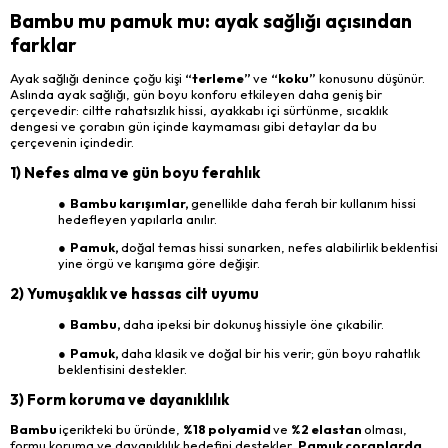
Bambu mu pamuk mu: ayak sağlığı açısından
farklar
Ayak sağlığı denince çoğu kişi
“terleme”
ve
“koku”
konusunu düşünür.
Aslında ayak sağlığı, gün boyu konforu etkileyen daha geniş bir
çerçevedir: ciltte rahatsızlık hissi, ayakkabı içi sürtünme, sıcaklık
dengesi ve çorabın gün içinde kaymaması gibi detaylar da bu
çerçevenin içindedir.
1) Nefes alma ve gün boyu ferahlık
● Bambu karışımlar,
genellikle daha ferah bir kullanım hissi
hedefleyen yapılarla anılır.
● Pamuk,
doğal temas hissi sunarken, nefes alabilirlik beklentisi
yine örgü ve karışıma göre değişir.
2) Yumuşaklık ve hassas cilt uyumu
● Bambu,
daha ipeksi bir dokunuş hissiyle öne çıkabilir.
● Pamuk,
daha klasik ve doğal bir his verir; gün boyu rahatlık
beklentisini destekler.
3) Form koruma ve dayanıklılık
Bambu
içerikteki bu üründe,
%18 polyamid
ve
%2 elastan
olması,
formu koruma ve dayanıklılık hedefini destekler
. Pamuk çoraplarda