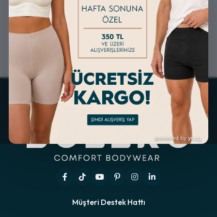
ALTERNATİF ÖDEME
KOLAY İADE & DEĞİŞİM
İMKANLARI
powered by
yuog
Müşteri Destek Hattı