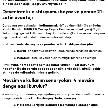
bir baskıdan değil; doğru oturuştan gelir.
Desen/renk ile stil uyumu: beyaz ve pembe 2’li
setin avantajı
Çorap malzemesi kadar
“kullanım sıklığı”
da önemlidir.
Odak ürün:
Kadın Bambu Fitilli 2'li Çorap Beyaz Pembe
ve paket içeriği 2 çift.
Set mantığı, günlük kullanımda büyük rahatlık sağlar: biri kullanımdayken
diğeri yedekte olur; dolap düzeni daha kolaylaşır.
Stil tarafında da beyaz ve pembe iki farklı ihtiyacı karşılar:
● Beyaz:
Sneaker ve açık ton kombinlerde ferah bir görünüm.
● Pembe:
Pastel sevenler için yumuşak bir renk dokunuşu.
Fitilli yapı, hem sportif hem de daha “düzenli” bir görünüm
hedefler. Bu da çorabı sadece spor günlerde değil, günlük şehir
stilinde de kullanılabilir hale getirir.
Mevsim ve kullanım senaryoları: 4 mevsim
denge nasıl kurulur?
4 mevsim çorap demek, kışın üşütmeyen ama yazın da bunaltmayan bir
denge hedefi demektir
. Bu dengeyi belirleyen şey:
● Malzeme karışımı (bambu + polyamid + elastan gibi)