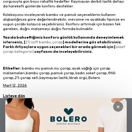
vurgusuyla gün boyu rahatlık hedefler. Kaymayan derbili lastik detayı
da hareketli günlerde konforu destekler.
Koleksiyonu inceleyerek bambu ve pamuk seçeneklerini kullanım
alışkanlığınıza göre değerlendirebilir, mevsime ve ayakkabı tipinize en
uygun çorabı kolayca seçebilirsiniz. Konforu artırmak için bazen tek
gereken, doğru malzemeyi doğru formda bulmaktır.
Yazıda bahsettiğimiz konforu günlük kullanımda deneyimlemek
isterseniz, [
2'li soft bambu çorap
] modellerine göz atabilirsiniz.
Farklı ihtiyaçlara uygun seçenekleri bir arada görmek için [
soket
çorap kategorisi]
sayfasını da inceleyebilirsiniz.
Etiketler:
bambu mu pamuk mu çorap,ayak sağlığı için çorap
malzemeleri,bambu çorap,pamuk çorap,kadın soket çorap,fitilli
çorap,2’li çorap seti,kaymayan lastik,likralı örgü,Bolero
Mart 12, 2026
Listeye dön
×
GÜVENLİ ALIŞVERİŞ
ÜCRETSİZ KARGO