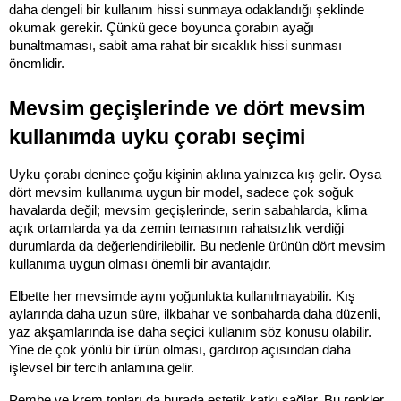
daha dengeli bir kullanım hissi sunmaya odaklandığı şeklinde 
okumak gerekir. Çünkü gece boyunca çorabın ayağı 
bunaltmaması, sabit ama rahat bir sıcaklık hissi sunması 
önemlidir.
Mevsim geçişlerinde ve dört mevsim 
kullanımda uyku çorabı seçimi
Uyku çorabı denince çoğu kişinin aklına yalnızca kış gelir. Oysa 
dört mevsim kullanıma uygun bir model, sadece çok soğuk 
havalarda değil; mevsim geçişlerinde, serin sabahlarda, klima 
açık ortamlarda ya da zemin temasının rahatsızlık verdiği 
durumlarda da değerlendirilebilir. Bu nedenle ürünün dört mevsim 
kullanıma uygun olması önemli bir avantajdır.
Elbette her mevsimde aynı yoğunlukta kullanılmayabilir. Kış 
aylarında daha uzun süre, ilkbahar ve sonbaharda daha düzenli, 
yaz akşamlarında ise daha seçici kullanım söz konusu olabilir. 
Yine de çok yönlü bir ürün olması, gardırop açısından daha 
işlevsel bir tercih anlamına gelir.
Pembe ve krem tonları da burada estetik katkı sağlar. Bu renkler 