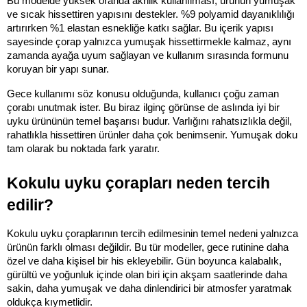
Bu modelde yüksek oranda akrilik kullanılması, ürünün yumuşak 
ve sıcak hissettiren yapısını destekler. %9 polyamid dayanıklılığı 
artırırken %1 elastan esnekliğe katkı sağlar. Bu içerik yapısı 
sayesinde çorap yalnızca yumuşak hissettirmekle kalmaz, aynı 
zamanda ayağa uyum sağlayan ve kullanım sırasında formunu 
koruyan bir yapı sunar.
Gece kullanımı söz konusu olduğunda, kullanıcı çoğu zaman 
çorabı unutmak ister. Bu biraz ilginç görünse de aslında iyi bir 
uyku ürününün temel başarısı budur. Varlığını rahatsızlıkla değil, 
rahatlıkla hissettiren ürünler daha çok benimsenir. Yumuşak doku 
tam olarak bu noktada fark yaratır.
Kokulu uyku çorapları neden tercih 
edilir?
Kokulu uyku çoraplarının tercih edilmesinin temel nedeni yalnızca 
ürünün farklı olması değildir. Bu tür modeller, gece rutinine daha 
özel ve daha kişisel bir his ekleyebilir. Gün boyunca kalabalık, 
gürültü ve yoğunluk içinde olan biri için akşam saatlerinde daha 
sakin, daha yumuşak ve daha dinlendirici bir atmosfer yaratmak 
oldukça kıymetlidir.