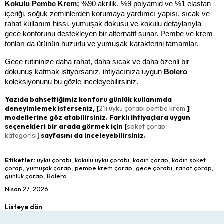
Kokulu Pembe Krem;
 %90 akrilik, %9 polyamid ve %1 elastan 
içeriği, soğuk zeminlerden korumaya yardımcı yapısı, sıcak ve 
rahat kullanım hissi, yumuşak dokusu ve kokulu detaylarıyla 
gece konforunu destekleyen bir alternatif sunar. Pembe ve krem 
tonları da ürünün huzurlu ve yumuşak karakterini tamamlar.
Gece rutininize daha rahat, daha sıcak ve daha özenli bir 
dokunuş katmak istiyorsanız, ihtiyacınıza uygun 
Bolero 
koleksiyonunu bu gözle inceleyebilirsiniz.
Yazıda bahsettiğimiz konforu günlük kullanımda
deneyimlemek isterseniz, [
2'li uyku çorabı pembe krem
]
modellerine göz atabilirsiniz. Farklı ihtiyaçlara uygun
seçenekleri bir arada görmek için [
soket çorap
kategorisi]
sayfasını da inceleyebilirsiniz.
Etiketler:
uyku çorabı, kokulu uyku çorabı, kadın çorap, kadın soket
çorap, yumuşak çorap, pembe krem çorap, gece çorabı, rahat çorap,
günlük çorap, Bolero
Nisan 27, 2026
Listeye dön