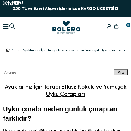
350 TL ve üzeri Alışverişlerinizde KARGO ÜCRETSİZ!
0
Ayaklarınız İçin Terapi Etkisi: Kokulu ve Yumuşak Uyku Çorapları
Ara
Ayaklarınız İçin Terapi Etkisi: Kokulu ve Yumuşak
Uyku Çorapları
Uyku çorabı neden günlük çoraptan 
farklıdır?
Uyku çorabı ile günlük çorap arasındaki fark ilk bakışta çok net 