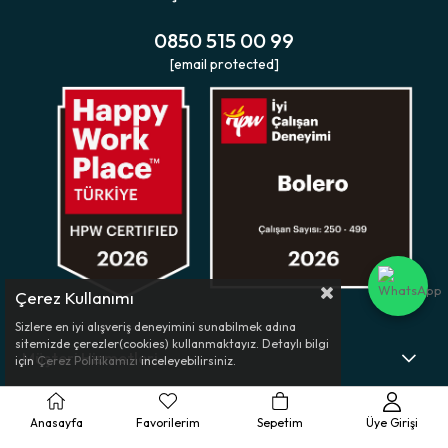
0850 515 00 99
[email protected]
Çerez Kullanımı
Sizlere en iyi alışveriş deneyimini sunabilmek adına
sitemizde çerezler(cookies) kullanmaktayız. Detaylı bilgi
Müşteri Hizmetleri
için
Çerez Politikamızı
inceleyebilirsiniz.
Ürün Rehberi
Anasayfa
Favorilerim
Sepetim
Üye Girişi