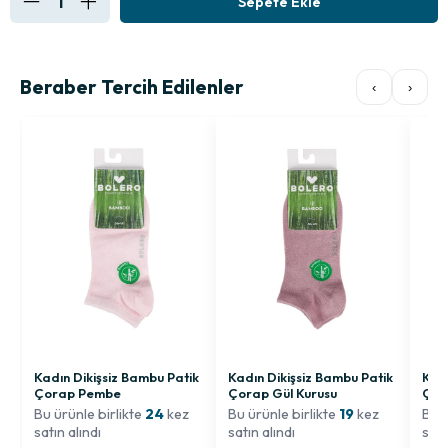
Beraber Tercih Edilenler
‹
›
Kadın Dikişsiz Bambu Patik
Kadın Dikişsiz Bambu Patik
Kadı
Çorap Pembe
Çorap Gül Kurusu
Çor
Bu ürünle birlikte
24
kez
Bu ürünle birlikte
19
kez
Bu ü
satın alındı
satın alındı
satı