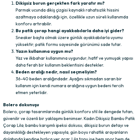
Dikişsiz burun gerçekten fark yaratır mı?
Parmak ucunda dikiş çizgisi kaynaklı rahatsızlık hissini 
azaltmaya odaklandığı için, özellikle uzun süreli kullanımda 
konforu artırabilir.
Bu patik çorap hangi ayakkabılarla daha iyi gider?
Sneaker başta olmak üzere günlük ayakkabılarla uyumu 
yüksektir; patik formu sayesinde görünümü sade tutar.
Yazın kullanıma uygun mu?
Yaz ve ilkbahar kullanımına uygundur; hafif ve yumuşak yapısı 
daha ferah bir kullanım beklentisini destekler.
Beden aralığı nedir, nasıl seçmeliyim?
36-40 beden aralığındadır. Ayağını sıkmadan saran bir 
kullanım için kendi numara aralığına uygun bedeni tercih 
etmen yeterlidir.
Bolero dokunuşu
Bolero, çorap tasarımlarında günlük konforu stil ile dengede tutan, 
güvenilir ve özenli bir yaklaşımı benimser. Kadın Dikişsiz Bambu Patik 
Çorap Lila; bambu karışımlı ipeksi dokusu, dikişsiz burun detayı ve 
dayanıklılığı destekleyen yapısıyla, gün boyu rahatlık arayanların 
dolabında kendine hızlıca yer açar. Lila tonu ise hem spor hem de 