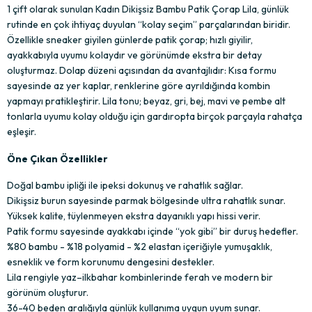
1 çift olarak sunulan Kadın Dikişsiz Bambu Patik Çorap Lila, günlük 
rutinde en çok ihtiyaç duyulan “kolay seçim” parçalarından biridir. 
Özellikle sneaker giyilen günlerde patik çorap; hızlı giyilir, 
ayakkabıyla uyumu kolaydır ve görünümde ekstra bir detay 
oluşturmaz. Dolap düzeni açısından da avantajlıdır: Kısa formu 
sayesinde az yer kaplar, renklerine göre ayrıldığında kombin 
yapmayı pratikleştirir. Lila tonu; beyaz, gri, bej, mavi ve pembe alt 
tonlarla uyumu kolay olduğu için gardıropta birçok parçayla rahatça 
eşleşir.
Öne Çıkan Özellikler
Doğal bambu ipliği ile ipeksi dokunuş ve rahatlık sağlar.
Dikişsiz burun sayesinde parmak bölgesinde ultra rahatlık sunar.
Yüksek kalite, tüylenmeyen ekstra dayanıklı yapı hissi verir.
Patik formu sayesinde ayakkabı içinde “yok gibi” bir duruş hedefler.
%80 bambu - %18 polyamid - %2 elastan içeriğiyle yumuşaklık, 
esneklik ve form korunumu dengesini destekler.
Lila rengiyle yaz–ilkbahar kombinlerinde ferah ve modern bir 
görünüm oluşturur.
36-40 beden aralığıyla günlük kullanıma uygun uyum sunar.