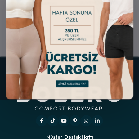
GÜVENLİ ALIŞVERİŞ
ÜCRETSİZ KARGO
ALTERNATİF ÖDEME
KOLAY İADE & DEĞİŞİM
İMKANLARI
Müşteri Destek Hattı