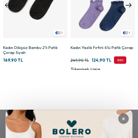
1
1
Kadın Dikişsiz Bambu 2'li Patik
Kadın Yazlık Fırfırlı 4'lü Patik Çorap
Çorap Siyah
169,90 TL
249,90 TL
124,90 TL
%50
Tükenmek üzere
×