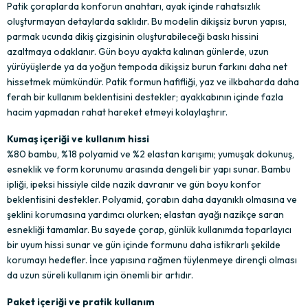
Patik çoraplarda konforun anahtarı, ayak içinde rahatsızlık 
oluşturmayan detaylarda saklıdır. Bu modelin dikişsiz burun yapısı, 
parmak ucunda dikiş çizgisinin oluşturabileceği baskı hissini 
azaltmaya odaklanır. Gün boyu ayakta kalınan günlerde, uzun 
yürüyüşlerde ya da yoğun tempoda dikişsiz burun farkını daha net 
hissetmek mümkündür. Patik formun hafifliği, yaz ve ilkbaharda daha 
ferah bir kullanım beklentisini destekler; ayakkabının içinde fazla 
hacim yapmadan rahat hareket etmeyi kolaylaştırır.
Kumaş içeriği ve kullanım hissi
%80 bambu, %18 polyamid ve %2 elastan karışımı; yumuşak dokunuş, 
esneklik ve form korunumu arasında dengeli bir yapı sunar. Bambu 
ipliği, ipeksi hissiyle cilde nazik davranır ve gün boyu konfor 
beklentisini destekler. Polyamid, çorabın daha dayanıklı olmasına ve 
şeklini korumasına yardımcı olurken; elastan ayağı nazikçe saran 
esnekliği tamamlar. Bu sayede çorap, günlük kullanımda toparlayıcı 
bir uyum hissi sunar ve gün içinde formunu daha istikrarlı şekilde 
korumayı hedefler. İnce yapısına rağmen tüylenmeye dirençli olması 
da uzun süreli kullanım için önemli bir artıdır.
Paket içeriği ve pratik kullanım