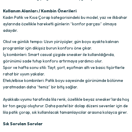
Kullanım Alanları / Kombin Önerileri
Kadın Patik ve Kısa Çorap kategorisindeki bu model, yaz ve ilkbahar 
aylarında özellikle hareketli günlerin “konfor parçası” olmaya 
adaydır.
Okul ve günlük tempo: Uzun yürüyüşler, gün boyu ayakta kalınan 
programlar için dikişsiz burun konforu öne çıkar.
İş kombinleri: Smart casual çizgide sneaker ile kullanıldığında, 
görünümü sade tutup konforu artırmaya yardımcı olur.
Spor ve hafta sonu stili: Tayt, şort, eşofman altı ve basic tişörtlerle 
rahat bir uyum yakalar.
Etek/elbise kombinleri: Patik boyu sayesinde görünümde bölünme 
yaratmadan daha “temiz” bir bitiş sağlar.
Ayakkabı uyumu tarafında lila renk, özellikle beyaz sneaker’larda hoş 
bir ton geçişi oluşturur. Daha pastel bir dolap düzeni sevenler için de 
lila patik çorap, sık kullanılacak tamamlayıcılar arasına kolayca girer.
Sık Sorulan Sorular