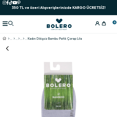
350 TL ve üzeri Alışverişlerinizde KARGO ÜCRETSİZ!
0
Kadın Dikişsiz Bambu Patik Çorap Lila
›