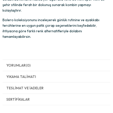
şehir stilinde ferah bir dokunuş sunarak kombin yapmayı 
kolaylaştırır.
Bolero koleksiyonunu inceleyerek günlük rutinine ve ayakkabı 
tercihlerine en uygun patik çorap seçeneklerini keşfedebilir, 
ihtiyacına göre farklı renk alternatifleriyle dolabını 
tamamlayabilirsin.
YORUMLAR
(0)
YIKAMA TALIMATI
TESLIMAT VE İADELER
SERTIFIKALAR