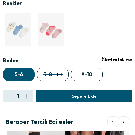
Beden Tablosu
Beden
5-6
7-8
9-10
Beraber Tercih Edilenler
‹
›