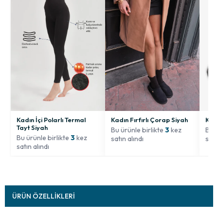
Kadın İçi Polarlı Termal
Kadın Fırfırlı Çorap Siyah
Kız 
Tayt Siyah
Bu ürünle birlikte
3
kez
Bu ü
Bu ürünle birlikte
3
kez
satın alındı
satı
satın alındı
ÜRÜN ÖZELLIKLERI