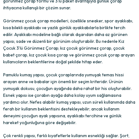
görünmez çorap formu ve 3’lü paket avantajıyla günlük çorap
ihtiyacına kullanışlı bir çözüm sunar.
Görünmez çocuk çorap modelleri, özellikle sneaker, spor ayakkabı,
kısa bilekli ayakkabı ve yazlık günlük ayakkabılarla birlikte tercih
edilir. Ayakkabı modeline bağlı olarak dışarıdan daha az görünen
yapısı, sade ve düzenli bir görünüm oluşturabilir. Bu nedenle Kız
Çocuk 3’lü Görünmez Çorap; kız çocuk görünmez çorap, çocuk
babet çorap, kız çocuk kısa çorap ve görünmez çocuk çorap arayan
kullanıcıların beklentilerine doğal şekilde hitap eder.
Pamuklu kumaş yapısı, çocuk çoraplarında yumuşak temas hissi
arayan anne ve babalar için önemli bir seçim kriteridir. Ürünün
yumuşak dokusu, çocuğun ayağında daha rahat bir his oluşturabilir.
Esnek yapısı ise çorabın ayağa daha kolay uyum sağlamasına
yardımcı olur. Nefes alabilir kumaş yapısı, uzun süreli kullanımda daha
ferah bir kullanım beklentisini destekleyebilir; ancak kullanım
deneyimi çocuğun ayak yapısına, ayakkabı tercihine ve günlük
hareket yoğunluğuna göre değişebilir.
Çok renkli yapısı, farklı kıyafetlerle kullanım esnekliği sağlar. Şort,