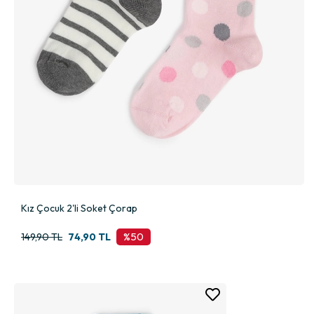
Kız Çocuk 2'li Soket Çorap
%50
149,90 TL
74,90 TL