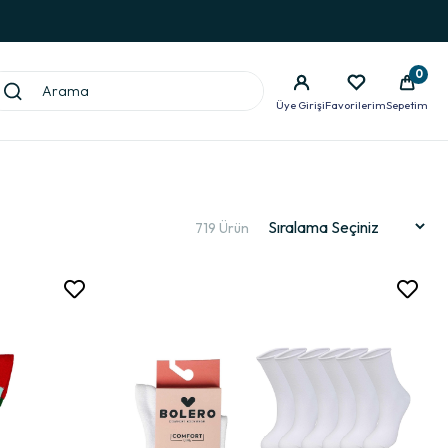
0
Üye Girişi
Favorilerim
Sepetim
719 Ürün