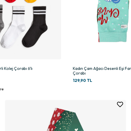
i Kolej Çorabı 6'lı
Kadın Çam Ağacı Desenli Eşi Fark
Çorabı
129,90 TL
re