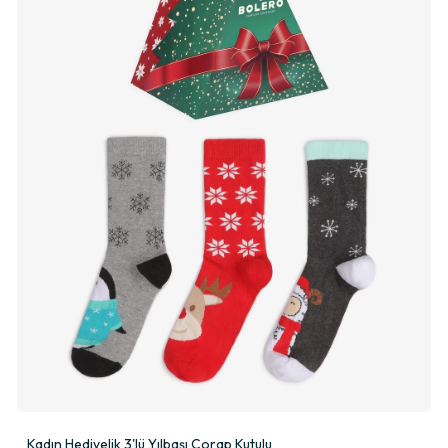
Kadın Hediyelik 3'lü Yılbaşı Çorap Kutulu