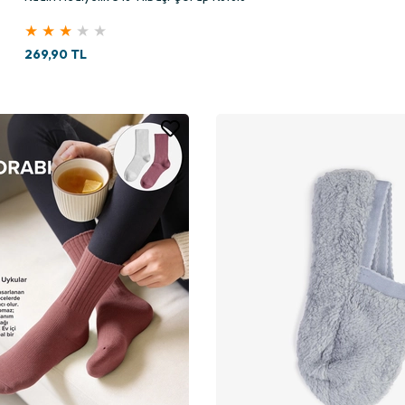
★
★
★
★
★
269,90 TL