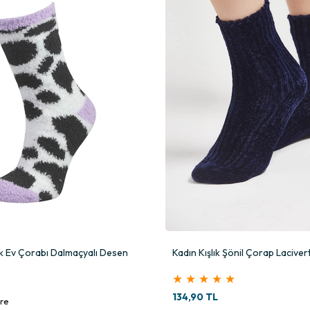
şlık Ev Çorabı Dalmaçyalı Desen
Kadın Kışlık Şönil Çorap Laciver
★
★
★
★
★
134,90 TL
re