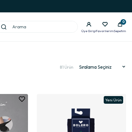
0
Üye Girişi
Favorilerim
Sepetim
81 Ürün
Yeni Ürün