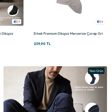
3
6
 Dikişsiz
Erkek Premium Dikişsiz Merserize Çorap Gri
239,90 TL
Yeni Ürün