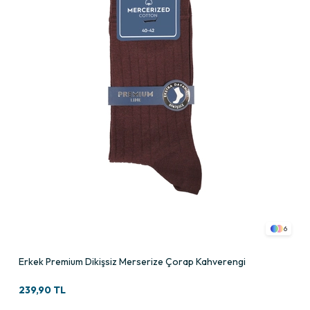
6
Erkek Premium Dikişsiz Merserize Çorap Kahverengi
239,90 TL