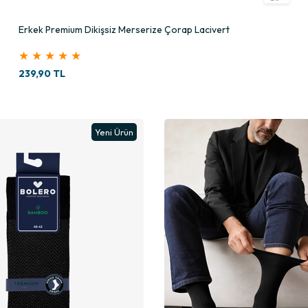
Erkek Premium Dikişsiz Merserize Çorap Lacivert
★
★
★
★
★
239,90 TL
Yeni Ürün