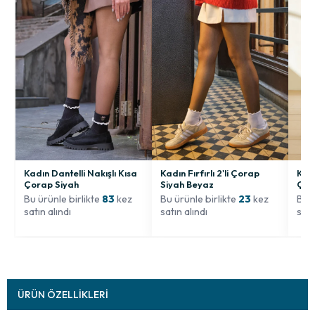
Kadın Dantelli Nakışlı Kısa
Kadın Fırfırlı 2'li Çorap
Kadı
Çorap Siyah
Siyah Beyaz
Çor
Bu ürünle birlikte
83
kez
Bu ürünle birlikte
23
kez
Bu ü
satın alındı
satın alındı
satı
ÜRÜN ÖZELLIKLERI