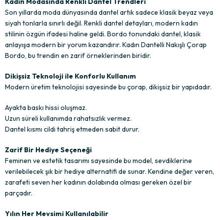
Kadın Modasında Renkli Dantel Trendleri
Son yıllarda moda dünyasında dantel artık sadece klasik beyaz veya
siyah tonlarla sınırlı değil. Renkli dantel detayları, modern kadın
stilinin özgün ifadesi haline geldi. Bordo tonundaki dantel, klasik
anlayışa modern bir yorum kazandırır. Kadın Dantelli Nakışlı Çorap
Bordo, bu trendin en zarif örneklerinden biridir.
Dikişsiz Teknoloji ile Konforlu Kullanım
Modern üretim teknolojisi sayesinde bu çorap, dikişsiz bir yapıdadır.
Ayakta baskı hissi oluşmaz.
Uzun süreli kullanımda rahatsızlık vermez.
Dantel kısmı cildi tahriş etmeden sabit durur.
Zarif Bir Hediye Seçeneği
Feminen ve estetik tasarımı sayesinde bu model, sevdiklerine
verilebilecek şık bir hediye alternatifi de sunar. Kendine değer veren,
zarafeti seven her kadının dolabında olması gereken özel bir
parçadır.
Yılın Her Mevsimi Kullanılabilir