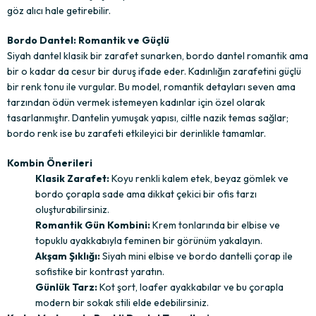
göz alıcı hale getirebilir.
Bordo Dantel: Romantik ve Güçlü
Siyah dantel klasik bir zarafet sunarken, bordo dantel romantik ama
bir o kadar da cesur bir duruş ifade eder. Kadınlığın zarafetini güçlü
bir renk tonu ile vurgular. Bu model, romantik detayları seven ama
tarzından ödün vermek istemeyen kadınlar için özel olarak
tasarlanmıştır. Dantelin yumuşak yapısı, ciltle nazik temas sağlar;
bordo renk ise bu zarafeti etkileyici bir derinlikle tamamlar.
Kombin Önerileri
Klasik Zarafet:
Koyu renkli kalem etek, beyaz gömlek ve
bordo çorapla sade ama dikkat çekici bir ofis tarzı
oluşturabilirsiniz.
Romantik Gün Kombini:
Krem tonlarında bir elbise ve
topuklu ayakkabıyla feminen bir görünüm yakalayın.
Akşam Şıklığı:
Siyah mini elbise ve bordo dantelli çorap ile
sofistike bir kontrast yaratın.
Günlük Tarz:
Kot şort, loafer ayakkabılar ve bu çorapla
modern bir sokak stili elde edebilirsiniz.