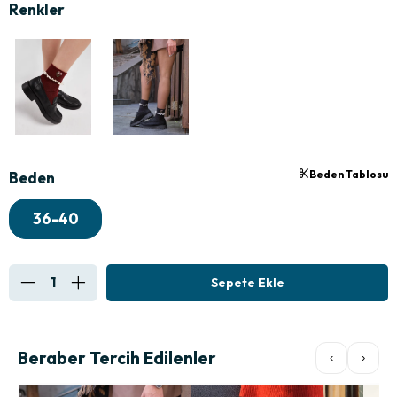
Beden Tablosu
Beden
36-40
Beraber Tercih Edilenler
‹
›