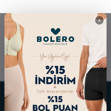
×
GÜVENLİ ALIŞVERİŞ
ÜCRETSİZ KARGO
ALTERNATİF ÖDEME
KOLAY İADE & DEĞİŞİM
İMKANLARI