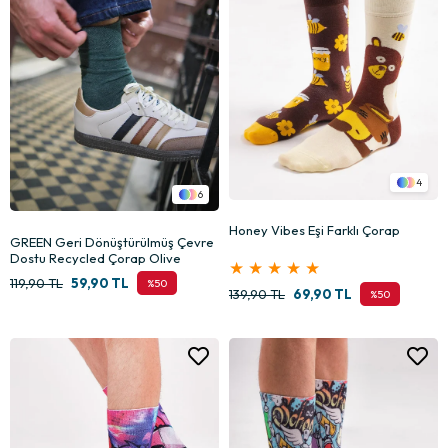
4
6
Honey Vibes Eşi Farklı Çorap
GREEN Geri Dönüştürülmüş Çevre
Dostu Recycled Çorap Olive
★
★
★
★
★
119,90 TL
59,90 TL
%50
139,90 TL
69,90 TL
%50