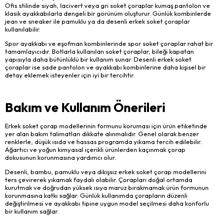
Ofis stilinde siyah, lacivert veya gri soket çoraplar kumaş pantolon ve
klasik ayakkabılarla dengeli bir görünüm oluşturur. Günlük kombinlerde
jean ve sneaker ile pamuklu ya da desenli erkek soket çoraplar
kullanılabilir.
Spor ayakkabı ve eşofman kombinlerinde spor soket çoraplar rahat bir
tamamlayıcıdır. Botlarla kullanılan soket çoraplar, bileği kapatan
yapısıyla daha bütünlüklü bir kullanım sunar. Desenli erkek soket
çoraplar ise sade pantolon ve ayakkabı kombinlerine daha kişisel bir
detay eklemek isteyenler için iyi bir tercihtir.
Bakım ve Kullanım Önerileri
Erkek soket çorap modellerinin formunu koruması için ürün etiketinde
yer alan bakım talimatları dikkate alınmalıdır. Genel olarak benzer
renklerle, düşük ısıda ve hassas programda yıkama tercih edilebilir.
Ağartıcı ve yoğun kimyasal içerikli ürünlerden kaçınmak çorap
dokusunun korunmasına yardımcı olur.
Desenli, bambu, pamuklu veya dikişsiz erkek soket çorap modellerini
ters çevirerek yıkamak faydalı olabilir. Çorapları doğal ortamda
kurutmak ve doğrudan yüksek ısıya maruz bırakmamak ürün formunun
korunmasına katkı sağlar. Günlük kullanımda çorapların düzenli
değiştirilmesi ve ayakkabı tipine uygun model seçilmesi daha konforlu
bir kullanım sağlar.