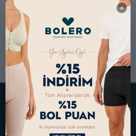
×
GÜVENLİ ALIŞVERİŞ
ÜCRETSİZ KARGO
ALTERNATİF ÖDEME
KOLAY İADE & DEĞİŞİM
İMKANLARI