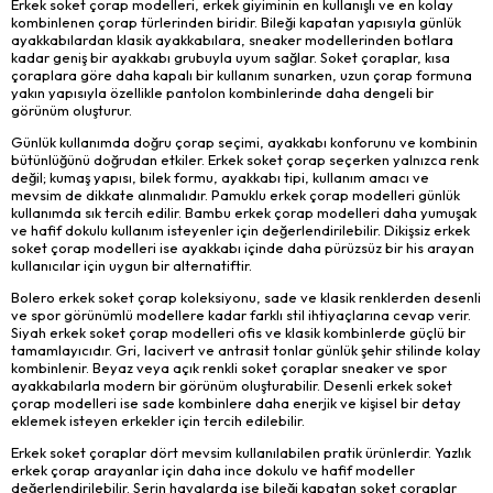
Erkek soket çorap modelleri, erkek giyiminin en kullanışlı ve en kolay
kombinlenen çorap türlerinden biridir. Bileği kapatan yapısıyla günlük
ayakkabılardan klasik ayakkabılara, sneaker modellerinden botlara
kadar geniş bir ayakkabı grubuyla uyum sağlar. Soket çoraplar, kısa
çoraplara göre daha kapalı bir kullanım sunarken, uzun çorap formuna
yakın yapısıyla özellikle pantolon kombinlerinde daha dengeli bir
görünüm oluşturur.
Günlük kullanımda doğru çorap seçimi, ayakkabı konforunu ve kombinin
bütünlüğünü doğrudan etkiler. Erkek soket çorap seçerken yalnızca renk
değil; kumaş yapısı, bilek formu, ayakkabı tipi, kullanım amacı ve
mevsim de dikkate alınmalıdır. Pamuklu erkek çorap modelleri günlük
kullanımda sık tercih edilir. Bambu erkek çorap modelleri daha yumuşak
ve hafif dokulu kullanım isteyenler için değerlendirilebilir. Dikişsiz erkek
soket çorap modelleri ise ayakkabı içinde daha pürüzsüz bir his arayan
kullanıcılar için uygun bir alternatiftir.
Bolero erkek soket çorap koleksiyonu, sade ve klasik renklerden desenli
ve spor görünümlü modellere kadar farklı stil ihtiyaçlarına cevap verir.
Siyah erkek soket çorap modelleri ofis ve klasik kombinlerde güçlü bir
tamamlayıcıdır. Gri, lacivert ve antrasit tonlar günlük şehir stilinde kolay
kombinlenir. Beyaz veya açık renkli soket çoraplar sneaker ve spor
ayakkabılarla modern bir görünüm oluşturabilir. Desenli erkek soket
çorap modelleri ise sade kombinlere daha enerjik ve kişisel bir detay
eklemek isteyen erkekler için tercih edilebilir.
Erkek soket çoraplar dört mevsim kullanılabilen pratik ürünlerdir. Yazlık
erkek çorap arayanlar için daha ince dokulu ve hafif modeller
değerlendirilebilir. Serin havalarda ise bileği kapatan soket çoraplar