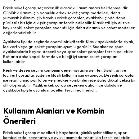
Erkek soket çorap seçerken ilk olarak kullanım amacı belirlenmelidir.
Günlük kullanım için pamuklu erkek soket çorap modelleri, daha
yumuşak kullanım için bambu erkek çoraplar, ayakkabı içinde daha
pürüzsüz his için dikişsiz çoraplar tercih edilebilir. Klasik stil için düz ve
koyu renkli soket çoraplar, spor stil için daha dinamik ve rahat modeller
değerlendirilebilir.
Ayakkabı tipi de seçimde önemli bir kriterdir. Klasik ayakkabılarla siyah,
lacivert veya gri soket çoraplar uyumlu görünür. Sneaker ve spor
ayakkabılarla beyaz, desenli veya spor soket çoraplar tercih edilebilir.
Botlarla daha kapalı formda ve bileği iyi saran soket çoraplar
kullanılabilir.
Renk ve desen seçimi kombinin genel havasını belirler. Siyah, gri ve
lacivert çoraplar sade ve klasik kullanım için uygundur. Desenli çoraplar
ise jean, chino pantolon ve sneaker kombinlerinde daha dikkat çekici bir
stil oluşturabilir. Yazlık erkek çorap seçerken daha ince dokulu ve
ayakkabı tipiyle uyumlu modeller tercih edilmelidir.
Kullanım Alanları ve Kombin
Önerileri
Erkek soket çorap modelleri iş hayatında, günlük şehir stilinde, spor
kombinlerde, seyahatte ve ev kullanımında rahatlıkla tercih edilebilir.