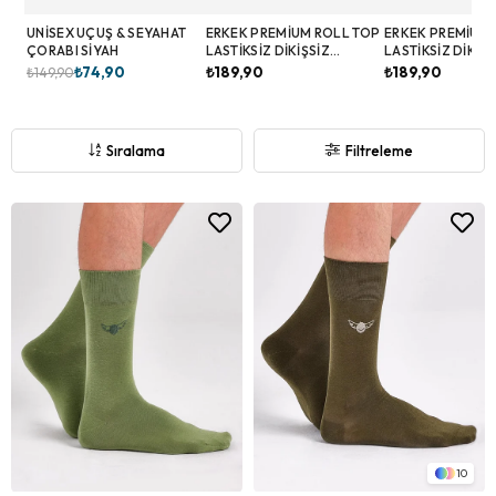
UNISEX UÇUŞ & SEYAHAT
ERKEK PREMIUM ROLL TOP
ERKEK PREMIUM 
ÇORABI SIYAH
LASTIKSIZ DIKIŞSIZ
LASTIKSIZ DIKIŞS
BAMBU ÇORAP LACIVERT
BAMBU ÇORAP S
₺74,90
₺189,90
₺189,90
₺149,90
Sıralama
Filtreleme
10