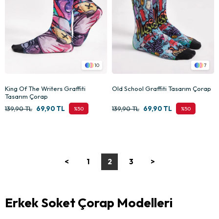
10
7
King Of The Writers Graffiti
Old School Graffiti Tasarım Çorap
Tasarım Çorap
139,90 TL
69,90 TL
139,90 TL
69,90 TL
%50
%50
<
1
2
3
>
Erkek Soket Çorap Modelleri