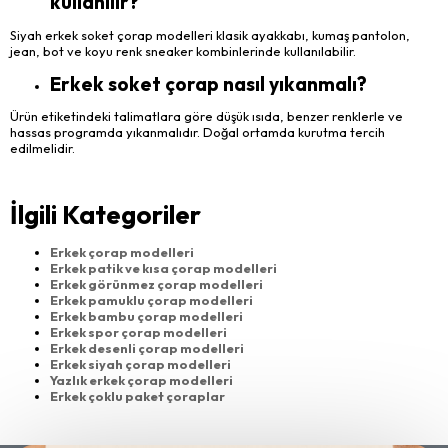
kullanılır?
Siyah erkek soket çorap modelleri klasik ayakkabı, kumaş pantolon,
jean, bot ve koyu renk sneaker kombinlerinde kullanılabilir.
Erkek soket çorap nasıl yıkanmalı?
Ürün etiketindeki talimatlara göre düşük ısıda, benzer renklerle ve
hassas programda yıkanmalıdır. Doğal ortamda kurutma tercih
edilmelidir.
İlgili Kategoriler
Erkek çorap modelleri
Erkek patik ve kısa çorap modelleri
Erkek görünmez çorap modelleri
Erkek pamuklu çorap modelleri
Erkek bambu çorap modelleri
Erkek spor çorap modelleri
Erkek desenli çorap modelleri
Erkek siyah çorap modelleri
Yazlık erkek çorap modelleri
Erkek çoklu paket çoraplar