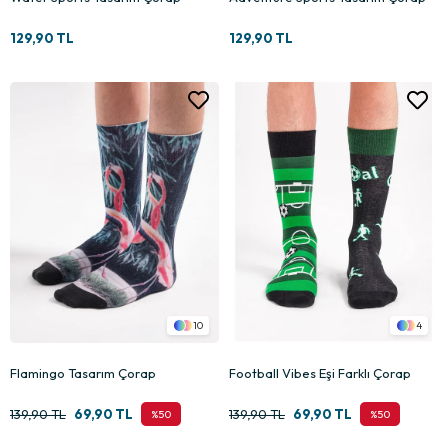
129,90 TL
129,90 TL
10
4
Flamingo Tasarım Çorap
Football Vibes Eşi Farklı Çorap
139,90 TL
69,90 TL
139,90 TL
69,90 TL
%50
%50