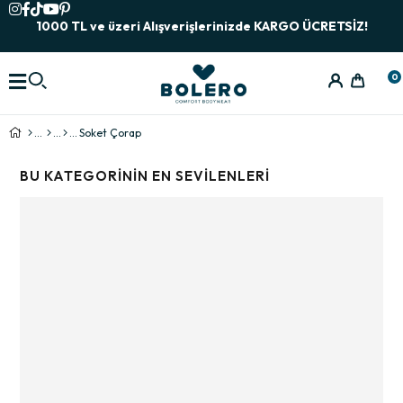
1000 TL ve üzeri Alışverişlerinizde KARGO ÜCRETSİZ!
0
Soket Çorap
BU KATEGORININ EN SEVILENLERI