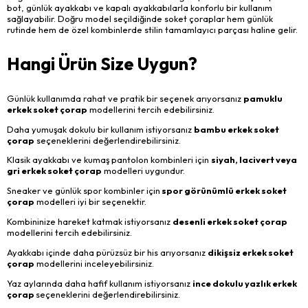
bot, günlük ayakkabı ve kapalı ayakkabılarla konforlu bir kullanım
sağlayabilir. Doğru model seçildiğinde soket çoraplar hem günlük
rutinde hem de özel kombinlerde stilin tamamlayıcı parçası haline gelir.
Hangi Ürün Size Uygun?
Günlük kullanımda rahat ve pratik bir seçenek arıyorsanız
pamuklu
erkek soket çorap
modellerini tercih edebilirsiniz.
Daha yumuşak dokulu bir kullanım istiyorsanız
bambu erkek soket
çorap
seçeneklerini değerlendirebilirsiniz.
Klasik ayakkabı ve kumaş pantolon kombinleri için
siyah, lacivert veya
gri erkek soket çorap
modelleri uygundur.
Sneaker ve günlük spor kombinler için
spor görünümlü erkek soket
çorap
modelleri iyi bir seçenektir.
Kombininize hareket katmak istiyorsanız
desenli erkek soket çorap
modellerini tercih edebilirsiniz.
Ayakkabı içinde daha pürüzsüz bir his arıyorsanız
dikişsiz erkek soket
çorap
modellerini inceleyebilirsiniz.
Yaz aylarında daha hafif kullanım istiyorsanız
ince dokulu yazlık erkek
çorap
seçeneklerini değerlendirebilirsiniz.