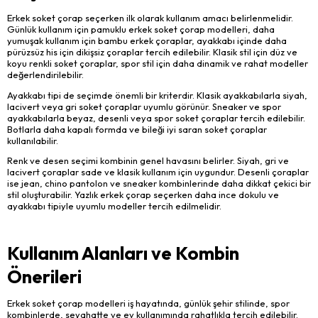
Erkek soket çorap seçerken ilk olarak kullanım amacı belirlenmelidir.
Günlük kullanım için pamuklu erkek soket çorap modelleri, daha
yumuşak kullanım için bambu erkek çoraplar, ayakkabı içinde daha
pürüzsüz his için dikişsiz çoraplar tercih edilebilir. Klasik stil için düz ve
koyu renkli soket çoraplar, spor stil için daha dinamik ve rahat modeller
değerlendirilebilir.
Ayakkabı tipi de seçimde önemli bir kriterdir. Klasik ayakkabılarla siyah,
lacivert veya gri soket çoraplar uyumlu görünür. Sneaker ve spor
ayakkabılarla beyaz, desenli veya spor soket çoraplar tercih edilebilir.
Botlarla daha kapalı formda ve bileği iyi saran soket çoraplar
kullanılabilir.
Renk ve desen seçimi kombinin genel havasını belirler. Siyah, gri ve
lacivert çoraplar sade ve klasik kullanım için uygundur. Desenli çoraplar
ise jean, chino pantolon ve sneaker kombinlerinde daha dikkat çekici bir
stil oluşturabilir. Yazlık erkek çorap seçerken daha ince dokulu ve
ayakkabı tipiyle uyumlu modeller tercih edilmelidir.
Kullanım Alanları ve Kombin
Önerileri
Erkek soket çorap modelleri iş hayatında, günlük şehir stilinde, spor
kombinlerde, seyahatte ve ev kullanımında rahatlıkla tercih edilebilir.