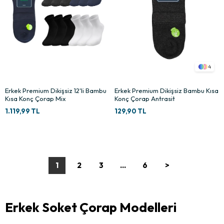
4
Erkek Premium Dikişsiz 12'li Bambu
Erkek Premium Dikişsiz Bambu Kısa
Kısa Konç Çorap Mix
Konç Çorap Antrasit
1.119,99 TL
129,90 TL
1
2
3
...
6
>
Erkek Soket Çorap Modelleri