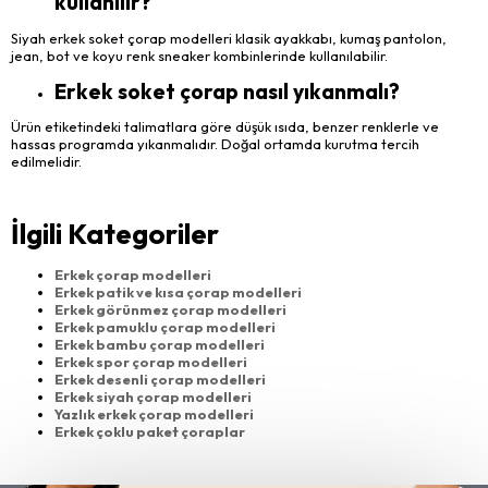
kullanılır?
Siyah erkek soket çorap modelleri klasik ayakkabı, kumaş pantolon,
jean, bot ve koyu renk sneaker kombinlerinde kullanılabilir.
Erkek soket çorap nasıl yıkanmalı?
Ürün etiketindeki talimatlara göre düşük ısıda, benzer renklerle ve
hassas programda yıkanmalıdır. Doğal ortamda kurutma tercih
edilmelidir.
İlgili Kategoriler
Erkek çorap modelleri
Erkek patik ve kısa çorap modelleri
Erkek görünmez çorap modelleri
Erkek pamuklu çorap modelleri
Erkek bambu çorap modelleri
Erkek spor çorap modelleri
Erkek desenli çorap modelleri
Erkek siyah çorap modelleri
Yazlık erkek çorap modelleri
Erkek çoklu paket çoraplar