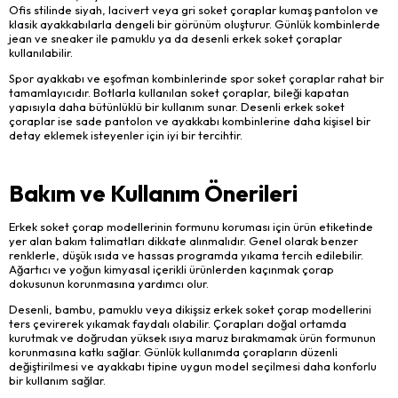
Ofis stilinde siyah, lacivert veya gri soket çoraplar kumaş pantolon ve
klasik ayakkabılarla dengeli bir görünüm oluşturur. Günlük kombinlerde
jean ve sneaker ile pamuklu ya da desenli erkek soket çoraplar
kullanılabilir.
Spor ayakkabı ve eşofman kombinlerinde spor soket çoraplar rahat bir
tamamlayıcıdır. Botlarla kullanılan soket çoraplar, bileği kapatan
yapısıyla daha bütünlüklü bir kullanım sunar. Desenli erkek soket
çoraplar ise sade pantolon ve ayakkabı kombinlerine daha kişisel bir
detay eklemek isteyenler için iyi bir tercihtir.
Bakım ve Kullanım Önerileri
Erkek soket çorap modellerinin formunu koruması için ürün etiketinde
yer alan bakım talimatları dikkate alınmalıdır. Genel olarak benzer
renklerle, düşük ısıda ve hassas programda yıkama tercih edilebilir.
Ağartıcı ve yoğun kimyasal içerikli ürünlerden kaçınmak çorap
dokusunun korunmasına yardımcı olur.
Desenli, bambu, pamuklu veya dikişsiz erkek soket çorap modellerini
ters çevirerek yıkamak faydalı olabilir. Çorapları doğal ortamda
kurutmak ve doğrudan yüksek ısıya maruz bırakmamak ürün formunun
korunmasına katkı sağlar. Günlük kullanımda çorapların düzenli
değiştirilmesi ve ayakkabı tipine uygun model seçilmesi daha konforlu
bir kullanım sağlar.