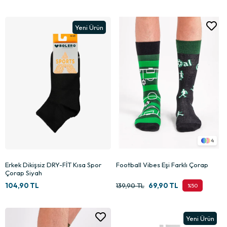
Yeni Ürün
4
Erkek Dikişsiz DRY-FİT Kısa Spor
Football Vibes Eşi Farklı Çorap
Çorap Siyah
104,90 TL
139,90 TL
69,90 TL
%50
Yeni Ürün