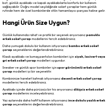
bot, günlük ayakkabı ve kapalı ayakkabılarla konforlu bir kullanım
sağlayabilir. Doğru model seçildiğinde soket çoraplar hem günlük
rutinde hem de özel kombinlerde stilin tamamlayıcı parçası haline gelir.
Hangi Ürün Size Uygun?
Günlük kullanımda rahat ve pratik bir seçenek arıyorsanız
pamuklu
erkek soket çorap
modellerini tercih edebilirsiniz.
Daha yumuşak dokulu bir kullanım istiyorsanız
bambu erkek soket
çorap
seçeneklerini değerlendirebilirsiniz.
Klasik ayakkabı ve kumaş pantolon kombinleri için
siyah, lacivert veya
gri erkek soket çorap
modelleri uygundur.
Sneaker ve günlük spor kombinler için
spor görünümlü erkek soket
çorap
modelleri iyi bir seçenektir.
Kombininize hareket katmak istiyorsanız
desenli erkek soket çorap
modellerini tercih edebilirsiniz.
Ayakkabı içinde daha pürüzsüz bir his arıyorsanız
dikişsiz erkek soket
çorap
modellerini inceleyebilirsiniz.
Yaz aylarında daha hafif kullanım istiyorsanız
ince dokulu yazlık erkek
çorap
seçeneklerini değerlendirebilirsiniz.