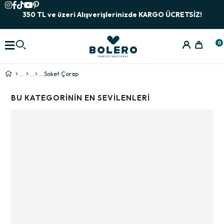
350 TL ve üzeri Alışverişlerinizde KARGO ÜCRETSİZ!
0
Soket Çorap
BU KATEGORININ EN SEVILENLERI