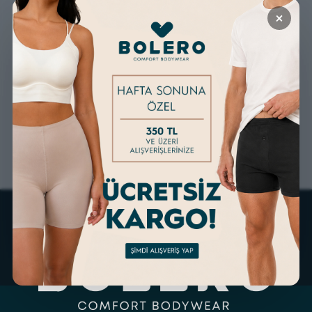
×
GÜVENLİ ALIŞVERİŞ
ÜCRETSİZ KARGO
ALTERNATİF ÖDEME
KOLAY İADE & DEĞİŞİM
İMKANLARI