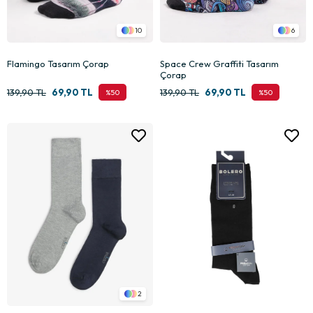
10
6
Flamingo Tasarım Çorap
Space Crew Graffiti Tasarım
Çorap
139,90 TL
69,90 TL
139,90 TL
69,90 TL
%50
%50
2