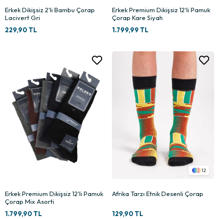
Erkek Dikişsiz 2'li Bambu Çorap
Erkek Premium Dikişsiz 12'li Pamuk
Lacivert Gri
Çorap Kare Siyah
229,90 TL
1.799,99 TL
12
Erkek Premium Dikişsiz 12'li Pamuk
Afrika Tarzı Etnik Desenli Çorap
Çorap Mix Asorti
1.799,90 TL
129,90 TL