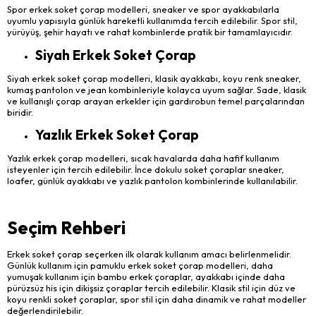
Spor erkek soket çorap modelleri, sneaker ve spor ayakkabılarla
uyumlu yapısıyla günlük hareketli kullanımda tercih edilebilir. Spor stil,
yürüyüş, şehir hayatı ve rahat kombinlerde pratik bir tamamlayıcıdır.
Siyah Erkek Soket Çorap
Siyah erkek soket çorap modelleri, klasik ayakkabı, koyu renk sneaker,
kumaş pantolon ve jean kombinleriyle kolayca uyum sağlar. Sade, klasik
ve kullanışlı çorap arayan erkekler için gardırobun temel parçalarından
biridir.
Yazlık Erkek Soket Çorap
Yazlık erkek çorap modelleri, sıcak havalarda daha hafif kullanım
isteyenler için tercih edilebilir. İnce dokulu soket çoraplar sneaker,
loafer, günlük ayakkabı ve yazlık pantolon kombinlerinde kullanılabilir.
Seçim Rehberi
Erkek soket çorap seçerken ilk olarak kullanım amacı belirlenmelidir.
Günlük kullanım için pamuklu erkek soket çorap modelleri, daha
yumuşak kullanım için bambu erkek çoraplar, ayakkabı içinde daha
pürüzsüz his için dikişsiz çoraplar tercih edilebilir. Klasik stil için düz ve
koyu renkli soket çoraplar, spor stil için daha dinamik ve rahat modeller
değerlendirilebilir.