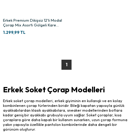
Erkek Premium Dikişsiz 12'li Modal
Çorap Mix Asorti Gölgeli Kare
Desen
1.299,99 TL
1
Erkek Soket Çorap Modelleri
Erkek soket çorap modelleri, erkek giyiminin en kullanışlı ve en kolay
kombinlenen çorap türlerinden biridir. Bileği kapatan yapısıyla günlük
ayakkabılardan klasik ayakkabılara, sneaker modellerinden botlara
kadar geniş bir ayakkabı grubuyla uyum sağlar. Soket çoraplar, kısa
çoraplara göre daha kapalı bir kullanım sunarken, uzun çorap formuna
yakın yapısıyla özellikle pantolon kombinlerinde daha dengeli bir
görünüm oluşturur.