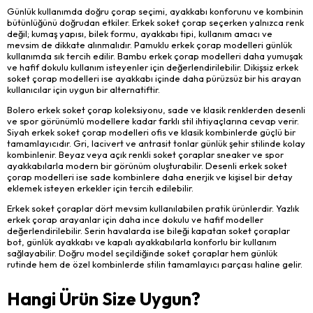
Günlük kullanımda doğru çorap seçimi, ayakkabı konforunu ve kombinin
bütünlüğünü doğrudan etkiler. Erkek soket çorap seçerken yalnızca renk
değil; kumaş yapısı, bilek formu, ayakkabı tipi, kullanım amacı ve
mevsim de dikkate alınmalıdır. Pamuklu erkek çorap modelleri günlük
kullanımda sık tercih edilir. Bambu erkek çorap modelleri daha yumuşak
ve hafif dokulu kullanım isteyenler için değerlendirilebilir. Dikişsiz erkek
soket çorap modelleri ise ayakkabı içinde daha pürüzsüz bir his arayan
kullanıcılar için uygun bir alternatiftir.
Bolero erkek soket çorap koleksiyonu, sade ve klasik renklerden desenli
ve spor görünümlü modellere kadar farklı stil ihtiyaçlarına cevap verir.
Siyah erkek soket çorap modelleri ofis ve klasik kombinlerde güçlü bir
tamamlayıcıdır. Gri, lacivert ve antrasit tonlar günlük şehir stilinde kolay
kombinlenir. Beyaz veya açık renkli soket çoraplar sneaker ve spor
ayakkabılarla modern bir görünüm oluşturabilir. Desenli erkek soket
çorap modelleri ise sade kombinlere daha enerjik ve kişisel bir detay
eklemek isteyen erkekler için tercih edilebilir.
Erkek soket çoraplar dört mevsim kullanılabilen pratik ürünlerdir. Yazlık
erkek çorap arayanlar için daha ince dokulu ve hafif modeller
değerlendirilebilir. Serin havalarda ise bileği kapatan soket çoraplar
bot, günlük ayakkabı ve kapalı ayakkabılarla konforlu bir kullanım
sağlayabilir. Doğru model seçildiğinde soket çoraplar hem günlük
rutinde hem de özel kombinlerde stilin tamamlayıcı parçası haline gelir.
Hangi Ürün Size Uygun?