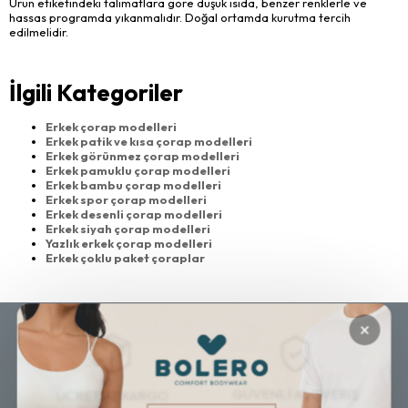
Ürün etiketindeki talimatlara göre düşük ısıda, benzer renklerle ve
hassas programda yıkanmalıdır. Doğal ortamda kurutma tercih
edilmelidir.
İlgili Kategoriler
Erkek çorap modelleri
Erkek patik ve kısa çorap modelleri
Erkek görünmez çorap modelleri
Erkek pamuklu çorap modelleri
Erkek bambu çorap modelleri
Erkek spor çorap modelleri
Erkek desenli çorap modelleri
Erkek siyah çorap modelleri
Yazlık erkek çorap modelleri
Erkek çoklu paket çoraplar
×
GÜVENLİ ALIŞVERİŞ
ÜCRETSİZ KARGO