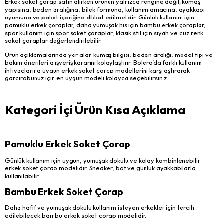
Erkek soket çorap satın alırken ürünün yalnızca rengine değil; kumaş
yapısına, beden aralığına, bilek formuna, kullanım amacına, ayakkabı
uyumuna ve paket içeriğine dikkat edilmelidir. Günlük kullanım için
pamuklu erkek çoraplar, daha yumuşak his için bambu erkek çoraplar,
spor kullanım için spor soket çoraplar, klasik stil için siyah ve düz renk
soket çoraplar değerlendirilebilir.
Ürün açıklamalarında yer alan kumaş bilgisi, beden aralığı, model tipi ve
bakım önerileri alışveriş kararını kolaylaştırır. Bolero’da farklı kullanım
ihtiyaçlarına uygun erkek soket çorap modellerini karşılaştırarak
gardırobunuz için en uygun modeli kolayca seçebilirsiniz.
Kategori İçi Ürün Kısa Açıklama
Pamuklu Erkek Soket Çorap
Günlük kullanım için uygun, yumuşak dokulu ve kolay kombinlenebilir
erkek soket çorap modelidir. Sneaker, bot ve günlük ayakkabılarla
kullanılabilir.
Bambu Erkek Soket Çorap
Daha hafif ve yumuşak dokulu kullanım isteyen erkekler için tercih
edilebilecek bambu erkek soket çorap modelidir.