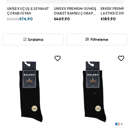
UNISEX UÇUŞ & SEYAHAT
UNISEX PREMIUM GÜMÜŞ
ERKEK PREMIUM 
ÇORABI SIYAH
DIABET BAMBU ÇORAP
LASTIKSIZ DIKIŞS
SIYAH
BAMBU ÇORAP S
₺74,90
₺469,90
₺189,90
₺149,90
Sıralama
Filtreleme
4