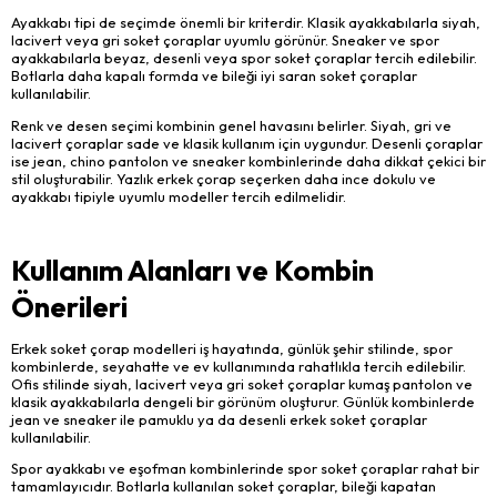
Ayakkabı tipi de seçimde önemli bir kriterdir. Klasik ayakkabılarla siyah,
lacivert veya gri soket çoraplar uyumlu görünür. Sneaker ve spor
ayakkabılarla beyaz, desenli veya spor soket çoraplar tercih edilebilir.
Botlarla daha kapalı formda ve bileği iyi saran soket çoraplar
kullanılabilir.
Renk ve desen seçimi kombinin genel havasını belirler. Siyah, gri ve
lacivert çoraplar sade ve klasik kullanım için uygundur. Desenli çoraplar
ise jean, chino pantolon ve sneaker kombinlerinde daha dikkat çekici bir
stil oluşturabilir. Yazlık erkek çorap seçerken daha ince dokulu ve
ayakkabı tipiyle uyumlu modeller tercih edilmelidir.
Kullanım Alanları ve Kombin
Önerileri
Erkek soket çorap modelleri iş hayatında, günlük şehir stilinde, spor
kombinlerde, seyahatte ve ev kullanımında rahatlıkla tercih edilebilir.
Ofis stilinde siyah, lacivert veya gri soket çoraplar kumaş pantolon ve
klasik ayakkabılarla dengeli bir görünüm oluşturur. Günlük kombinlerde
jean ve sneaker ile pamuklu ya da desenli erkek soket çoraplar
kullanılabilir.
Spor ayakkabı ve eşofman kombinlerinde spor soket çoraplar rahat bir
tamamlayıcıdır. Botlarla kullanılan soket çoraplar, bileği kapatan