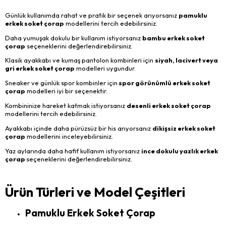
Günlük kullanımda rahat ve pratik bir seçenek arıyorsanız
pamuklu
erkek soket çorap
modellerini tercih edebilirsiniz.
Daha yumuşak dokulu bir kullanım istiyorsanız
bambu erkek soket
çorap
seçeneklerini değerlendirebilirsiniz.
Klasik ayakkabı ve kumaş pantolon kombinleri için
siyah, lacivert veya
gri erkek soket çorap
modelleri uygundur.
Sneaker ve günlük spor kombinler için
spor görünümlü erkek soket
çorap
modelleri iyi bir seçenektir.
Kombininize hareket katmak istiyorsanız
desenli erkek soket çorap
modellerini tercih edebilirsiniz.
Ayakkabı içinde daha pürüzsüz bir his arıyorsanız
dikişsiz erkek soket
çorap
modellerini inceleyebilirsiniz.
Yaz aylarında daha hafif kullanım istiyorsanız
ince dokulu yazlık erkek
çorap
seçeneklerini değerlendirebilirsiniz.
Ürün Türleri ve Model Çeşitleri
Pamuklu Erkek Soket Çorap