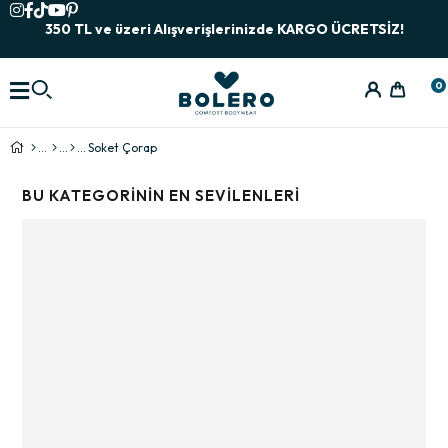
350 TL ve üzeri Alışverişlerinizde KARGO ÜCRETSİZ!
0
Soket Çorap
BU KATEGORININ EN SEVILENLERI