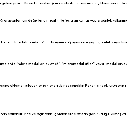
lmeyebilir. Kesin kumaş karışımı ve elastan oranı ürün açıklamasından kont
eği arayanlar için değerlendirilebilir. Nefes alan kumaş yapısı günlük kullanı
 kullanıcılara hitap eder. Vücuda uyum sağlayan ince yapı, gömlek veya tişör
malarda “micro modal erkek atlet”, “micromodal atlet” veya “modal erkek atl
enine eklemek isteyenler için pratik bir seçenektir. Paket içindeki ürünlerin 
rcih edilebilir. İnce ve açık renkli gömleklerde atletin görünürlüğü; kumaş kal