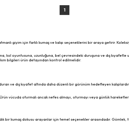
1
atmanlı giyim için farklı kumaş ve kalıp seçeneklerini bir araya getirir. Kolek
ğına, kol oyuntusuna, uzunluğuna, bel çevresindeki duruşuna ve dış kıyafetle
akım bilgileri ürün detayından kontrol edilmelidir.
uran ve dış kıyafet altında daha düzenli bir görünüm hedefleyen kalıplardır.
rün vücuda oturmalı ancak nefes almayı, oturmayı veya günlük hareketleri k
k bir kumaş dokusu arayanlar için temel seçenekler arasındadır. Gömlek, tişör