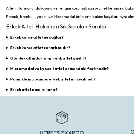
Atletin formunu, dokusunu ve rengini korumak için ürün etiketindeki bakı
Pamuk, bambu, Lyocell ve Micromodal ürünlerin bakım koşulları aynı olma
Erkek Atlet Hakkında Sık Sorulan Sorular
Erkek korse atlet ne sağlar?
Erkek korse atlet zararlı mıdır?
Gömlek altında hangi renk atlet giyilir?
Micromodal ve Lyocell atlet arasındaki fark nedir?
Pamuklu mu bambu erkek atlet mi seçilmeli?
Erkek atlet nasıl yıkanır?
G
ÜCRETSİZ KARGO