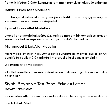
Pamuklu ifadesi ürünün kumaşının tamamen pamuktan oluştuğu anlamına ge
Bambu Erkek Atlet Modelleri
Bambu içerikli erkek atletler, yumuşak ve hafif dokulu bir iç giyim seçen
yardımcı lifler ürün bazında değişebilir.
Lyocell Erkek Atlet Modelleri
Lyocell atlet modelleri; pürüzsüz, hafif ve modern bir kumaş hissi arayan
karışımı ve bakım koşulları ürün detayından doğrulanmalıdır.
Micromodal Erkek Atlet Modelleri
Micromodal atletler ince, yumuşak ve pürüzsüz dokularıyla öne çıkar. Ara
aynı ifade değildir; ürün adındaki materyal bilgisi esas alınmalıdır.
2’li Erkek Atlet Modelleri
2’li atlet paketleri, aynı modelden birden fazla ürünü günlük kullanım düz
edilmelidir.
Siyah, Beyaz ve Ten Rengi Erkek Atletler
Beyaz Erkek Atlet
Beyaz erkek atlet, beyaz veya açık renkli gömlek ve tişörtlerle birlikte te
Siyah Erkek Atlet