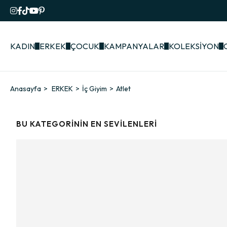
KADIN
ERKEK
ÇOCUK
KAMPANYALAR
KOLEKSİYON
Anasayfa
ERKEK
İç Giyim
Atlet
BU KATEGORININ EN SEVILENLERI