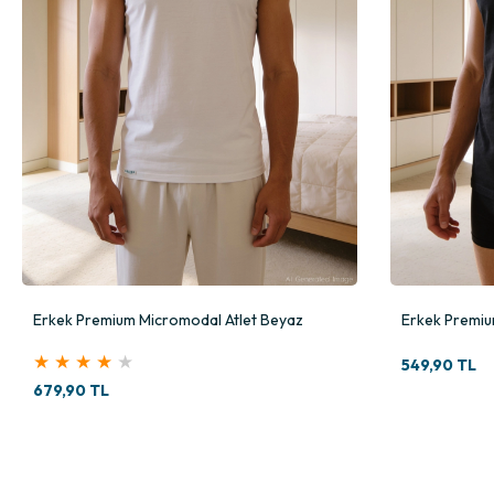
Erkek Premium Micromodal Atlet Beyaz
Erkek Premium
★
★
★
★
★
549,90 TL
679,90 TL