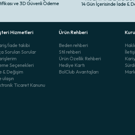
tifikası ve 3D Güvenli Ödeme
14 Gün İçerisinde İade & D
teri Hizmetleri
Ürün Rehberi
Kur
ariş/İade takibi
Beden rehberi
Hakk
ça Sorulan Sorular
Stil rehberi
İleti
arişlerim
Ürün Özellik Rehberi
Kari
me Seçenekleri
Hediye Kartı
Sürdü
e & Değişim
BolClub Avantajları
Mark
e ulaşın
ktronik Ticaret Kanunu