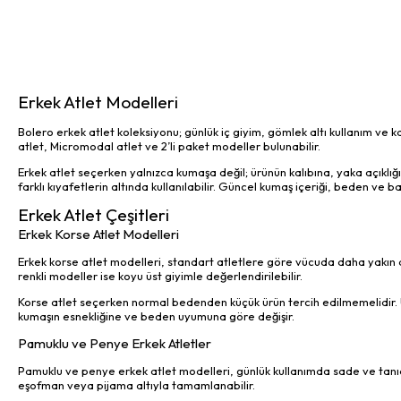
Erkek Atlet Modelleri
Bolero erkek atlet koleksiyonu; günlük iç giyim, gömlek altı kullanım ve k
atlet, Micromodal atlet ve 2’li paket modeller bulunabilir.
Erkek atlet seçerken yalnızca kumaşa değil; ürünün kalıbına, yaka açıklı
farklı kıyafetlerin altında kullanılabilir. Güncel kumaş içeriği, beden ve b
Erkek Atlet Çeşitleri
Erkek Korse Atlet Modelleri
Erkek korse atlet modelleri, standart atletlere göre vücuda daha yakın d
renkli modeller ise koyu üst giyimle değerlendirilebilir.
Korse atlet seçerken normal bedenden küçük ürün tercih edilmemelidir. Ü
kumaşın esnekliğine ve beden uyumuna göre değişir.
Pamuklu ve Penye Erkek Atletler
Pamuklu ve penye erkek atlet modelleri, günlük kullanımda sade ve tanıdı
eşofman veya pijama altıyla tamamlanabilir.