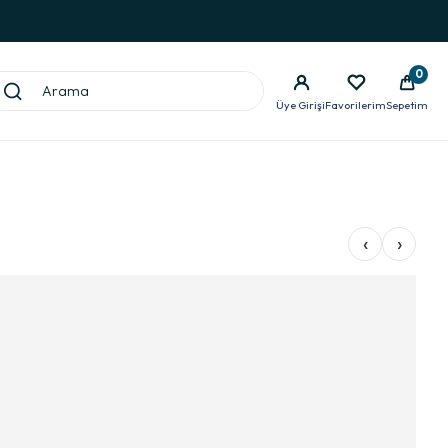
0
Üye Girişi
Favorilerim
Sepetim
‹
›