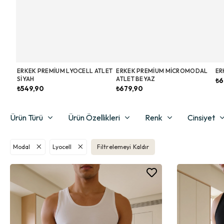
ERKEK PREMIUM LYOCELL ATLET
ERKEK PREMIUM MICROMODAL
ER
SIYAH
ATLET BEYAZ
₺6
₺549,90
₺679,90
Ürün Türü
Ürün Özellikleri
Renk
Cinsiyet
Modal
Lyocell
Filtrelemeyi Kaldır