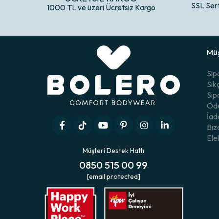
SSL Ser
1000 TL ve üzeri Ücretsiz Kargo
Müş
Sip
Sık
Sip
Öde
İad
Biz
Ele
Müşteri Destek Hattı
0850 515 00 99
[email protected]