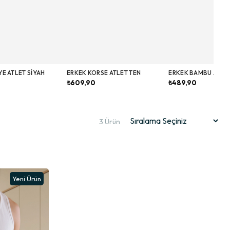
E ATLET SIYAH
ERKEK KORSE ATLET TEN
ERKEK BAMBU ATLE
₺609,90
₺489,90
3 Ürün
Yeni Ürün