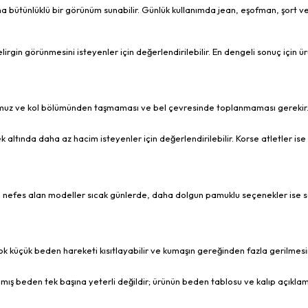
ha bütünlüklü bir görünüm sunabilir. Günlük kullanımda jean, eşofman, şort ve 
lirgin görünmesini isteyenler için değerlendirilebilir. En dengeli sonuç için ür
omuz ve kol bölümünden taşmaması ve bel çevresinde toplanmaması gerekir. 
tında daha az hacim isteyenler için değerlendirilebilir. Korse atletler ise 
 ve nefes alan modeller sıcak günlerde, daha dolgun pamuklu seçenekler ise s
Çok küçük beden hareketi kısıtlayabilir ve kumaşın gereğinden fazla gerilmes
şılmış beden tek başına yeterli değildir; ürünün beden tablosu ve kalıp açıklam