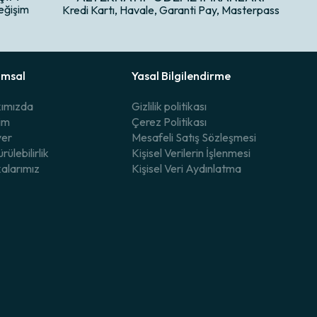
eğişim
Kredi Kartı, Havale, Garanti Pay, Masterpass
umsal
Yasal Bilgilendirme
ımızda
Gizlilik politikası
şim
Çerez Politikası
yer
Mesafeli Satış Sözleşmesi
rülebilirlik
Kişisel Verilerin İşlenmesi
alarımız
Kişisel Veri Aydınlatma