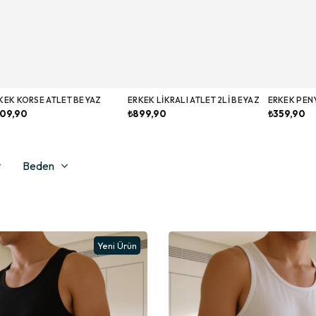
KEK KORSE ATLET BEYAZ
ERKEK LIKRALI ATLET 2LI BEYAZ
ERKEK PENY
09,90
₺899,90
₺359,90
Beden
Yeni Ürün