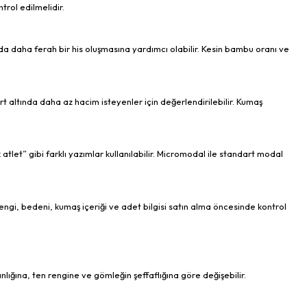
rol edilmelidir.
mda daha ferah bir his oluşmasına yardımcı olabilir. Kesin bambu oranı ve
t altında daha az hacim isteyenler için değerlendirilebilir. Kumaş
et” gibi farklı yazımlar kullanılabilir. Micromodal ile standart modal
rengi, bedeni, kumaş içeriği ve adet bilgisi satın alma öncesinde kontrol
ınlığına, ten rengine ve gömleğin şeffaflığına göre değişebilir.