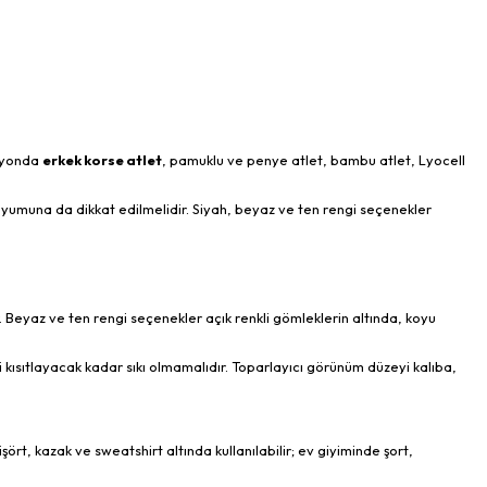
siyonda
erkek korse atlet
, pamuklu ve penye atlet, bambu atlet, Lyocell
 uyumuna da dikkat edilmelidir. Siyah, beyaz ve ten rengi seçenekler
 Beyaz ve ten rengi seçenekler açık renkli gömleklerin altında, koyu
ısıtlayacak kadar sıkı olmamalıdır. Toparlayıcı görünüm düzeyi kalıba,
t, kazak ve sweatshirt altında kullanılabilir; ev giyiminde şort,